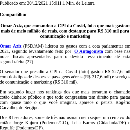
Publicado em: 30/12/2021 15:01
1,1 Min. de Leitura
Compartilhar
Omar Aziz, que comandou a CPI da Covid, foi o que mais gastou:
mais de meio milhão de reais, com destaque para R$ 310 mil para
comunicação e marketing
Omar Aziz
(PSD/AM) liderou os gastos com a cota parlamentar e
2021, segundo levantamento feito por
O Antagonista
com base na
notas fiscais apresentadas para o devido ressarcimento até est
segunda-feira (27).
O senador que presidiu a CPI da Covid (foto) gastou R$ 527,6 mi
com dois tipos de despesas: passagens aéreas (R$ 217,6 mil) e serviço
de comunicação e marketing (R$ 310 mil).
Em segundo lugar nos rankings dos que mais torraram o chamad
cotão dinheiro público a que todo congressista tem direito para gasta
com quase tudo o que você imaginar, aparece o petista Rogéri
Carvalho, de Sergipe.
Dos 81 senadores, somente três não usaram nem sequer um centavo d
cotão: Jorge Kajuru (Podemos/GO), Leila Barros (Cidadania/DF) 
Reguffe (Podemos/DF).