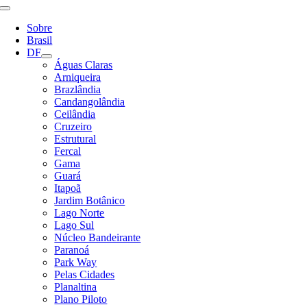
Alternar
Navegação
Sobre
Brasil
DF
Águas Claras
Arniqueira
Brazlândia
Candangolândia
Ceilândia
Cruzeiro
Estrutural
Fercal
Gama
Guará
Itapoã
Jardim Botânico
Lago Norte
Lago Sul
Núcleo Bandeirante
Paranoá
Park Way
Pelas Cidades
Planaltina
Plano Piloto