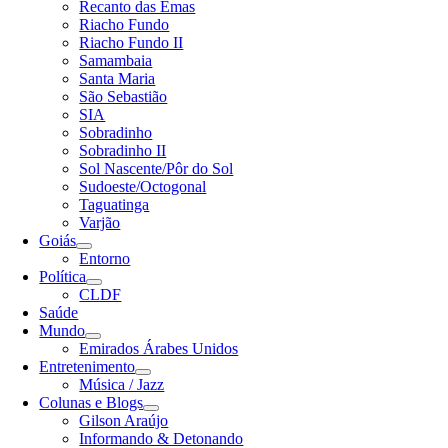
Recanto das Emas
Riacho Fundo
Riacho Fundo II
Samambaia
Santa Maria
São Sebastião
SIA
Sobradinho
Sobradinho II
Sol Nascente/Pôr do Sol
Sudoeste/Octogonal
Taguatinga
Varjão
Goiás
Entorno
Política
CLDF
Saúde
Mundo
Emirados Árabes Unidos
Entretenimento
Música / Jazz
Colunas e Blogs
Gilson Araújo
Informando & Detonando