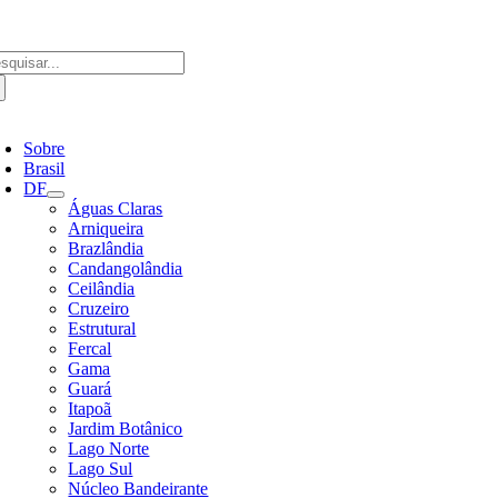
Ir
para
o
scar
conteúdo
ultados
a:
ternar
avegação
Sobre
Brasil
DF
Águas Claras
Arniqueira
Brazlândia
Candangolândia
Ceilândia
Cruzeiro
Estrutural
Fercal
Gama
Guará
Itapoã
Jardim Botânico
Lago Norte
Lago Sul
Núcleo Bandeirante