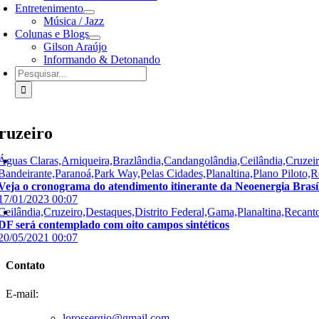
Entretenimento
Música / Jazz
Colunas e Blogs
Gilson Araújo
Informando & Detonando
Buscar
resultados
para:
ruzeiro
Águas Claras,Arniqueira,Brazlândia,Candangolândia,Ceilândia,Cruzei
Bandeirante,Paranoá,Park Way,Pelas Cidades,Planaltina,Plano Piloto
Veja o cronograma do atendimento itinerante da Neoenergia Brasíli
17/01/2023 00:07
Ceilândia,Cruzeiro,Destaques,Distrito Federal,Gama,Planaltina,Recan
DF será contemplado com oito campos sintéticos
20/05/2021 00:07
Contato
E-mail:
lorossergio@gmail.com