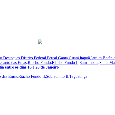
ro,Destaques,Distrito Federal,Fercal,Gama,Guará,Itapoã,Jardim Botân
,Recanto das Emas,Riacho Fundo,Riacho Fundo II,Samambaia,Santa Mar
a entre os dias 16 e 20 de Janeiro
to das Emas,Riacho Fundo II,Sobradinho II,Taguatinga