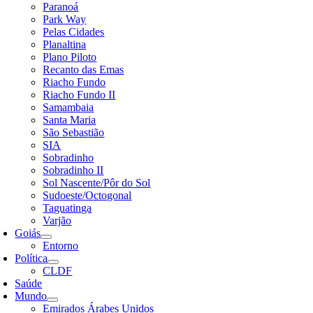
Paranoá
Park Way
Pelas Cidades
Planaltina
Plano Piloto
Recanto das Emas
Riacho Fundo
Riacho Fundo II
Samambaia
Santa Maria
São Sebastião
SIA
Sobradinho
Sobradinho II
Sol Nascente/Pôr do Sol
Sudoeste/Octogonal
Taguatinga
Varjão
Goiás
Entorno
Política
CLDF
Saúde
Mundo
Emirados Árabes Unidos