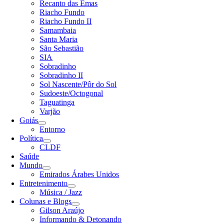
Recanto das Emas
Riacho Fundo
Riacho Fundo II
Samambaia
Santa Maria
São Sebastião
SIA
Sobradinho
Sobradinho II
Sol Nascente/Pôr do Sol
Sudoeste/Octogonal
Taguatinga
Varjão
Goiás
Entorno
Política
CLDF
Saúde
Mundo
Emirados Árabes Unidos
Entretenimento
Música / Jazz
Colunas e Blogs
Gilson Araújo
Informando & Detonando