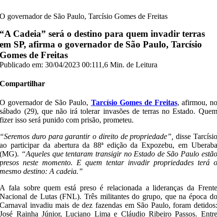
O governador de São Paulo, Tarcísio Gomes de Freitas
“A Cadeia” será o destino para quem invadir terras
em SP, afirma o governador de São Paulo, Tarcísio
Gomes de Freitas
Publicado em: 30/04/2023 00:11
1,6 Min. de Leitura
Compartilhar
O governador de São Paulo,
Tarcísio Gomes de Freitas
, afirmou, n
sábado (29), que não irá tolerar invasões de terras no Estado. Que
fizer isso será punido com prisão, prometeu.
“Seremos duro para garantir o direito de propriedade”,
disse Tarcísi
ao participar da abertura da 88ª edição da Expozebu, em Uberab
(MG).
“Aqueles que tentaram transigir no Estado de São Paulo estã
presos neste momento. E quem tentar invadir propriedades terá 
mesmo destino: A cadeia.”
A fala sobre quem está preso é relacionada a lideranças da Frent
Nacional de Lutas (FNL). Três militantes do grupo, que na época d
Carnaval invadiu mais de dez fazendas em São Paulo, foram detidos
José Rainha Júnior, Luciano Lima e Cláudio Ribeiro Passos. Entr