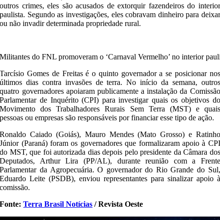
outros crimes, eles são acusados de extorquir fazendeiros do interio
paulista. Segundo as investigações, eles cobravam dinheiro para deixa
ou não invadir determinada propriedade rural.
Militantes do FNL promoveram o ‘Carnaval Vermelho’ no interior pauli
Tarcísio Gomes de Freitas é o quinto governador a se posicionar no
últimos dias contra invasões de terra. No início da semana, outro
quatro governadores apoiaram publicamente a instalação da Comissã
Parlamentar de Inquérito (CPI) para investigar quais os objetivos d
Movimento dos Trabalhadores Rurais Sem Terra (MST) e quai
pessoas ou empresas são responsáveis por financiar esse tipo de ação.
Ronaldo Caiado (Goiás), Mauro Mendes (Mato Grosso) e Ratinh
Júnior (Paraná) foram os governadores que formalizaram apoio à CP
do MST, que foi autorizada dias depois pelo presidente da Câmara do
Deputados, Arthur Lira (PP/AL), durante reunião com a Frent
Parlamentar da Agropecuária. O governador do Rio Grande do Sul
Eduardo Leite (PSDB), enviou representantes para sinalizar apoio 
comissão.
Fonte:
Terra Brasil Notícias
/ Revista Oeste