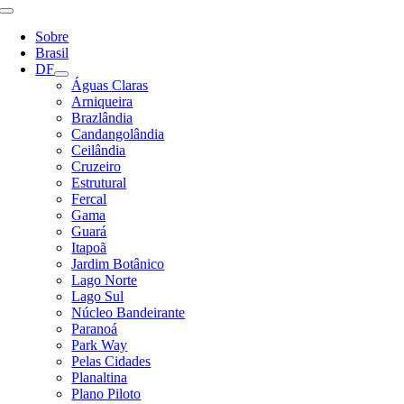
Alternar
Navegação
Sobre
Brasil
DF
Águas Claras
Arniqueira
Brazlândia
Candangolândia
Ceilândia
Cruzeiro
Estrutural
Fercal
Gama
Guará
Itapoã
Jardim Botânico
Lago Norte
Lago Sul
Núcleo Bandeirante
Paranoá
Park Way
Pelas Cidades
Planaltina
Plano Piloto