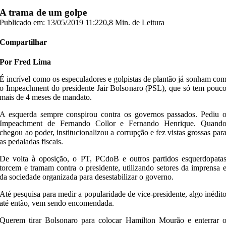
A trama de um golpe
Publicado em: 13/05/2019 11:22
0,8 Min. de Leitura
Compartilhar
Por Fred Lima
É incrível como os especuladores e golpistas de plantão já sonham co
o Impeachment do presidente Jair Bolsonaro (PSL), que só tem pouc
mais de 4 meses de mandato.
A esquerda sempre conspirou contra os governos passados. Pediu 
Impeachment de Fernando Collor e Fernando Henrique. Quand
chegou ao poder, institucionalizou a corrupção e fez vistas grossas par
as pedaladas fiscais.
De volta à oposição, o PT, PCdoB e outros partidos esquerdopata
torcem e tramam contra o presidente, utilizando setores da imprensa 
da sociedade organizada para desestabilizar o governo.
Até pesquisa para medir a popularidade de vice-presidente, algo inédit
até então, vem sendo encomendada.
Querem tirar Bolsonaro para colocar Hamilton Mourão e enterrar 