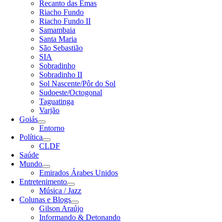
Recanto das Emas
Riacho Fundo
Riacho Fundo II
Samambaia
Santa Maria
São Sebastião
SIA
Sobradinho
Sobradinho II
Sol Nascente/Pôr do Sol
Sudoeste/Octogonal
Taguatinga
Varjão
Goiás
Entorno
Política
CLDF
Saúde
Mundo
Emirados Árabes Unidos
Entretenimento
Música / Jazz
Colunas e Blogs
Gilson Araújo
Informando & Detonando