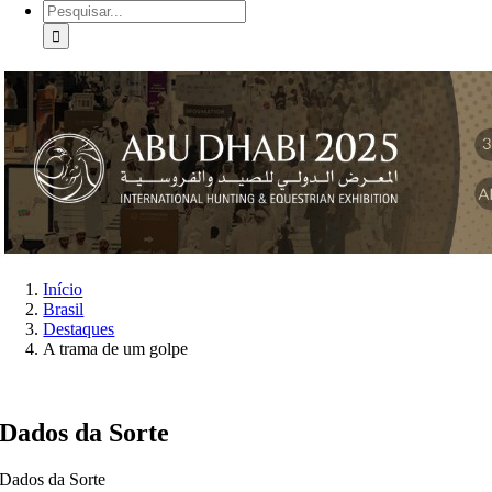
Buscar
resultados
para:
Início
Brasil
Destaques
A trama de um golpe
Dados da Sorte
Dados da Sorte