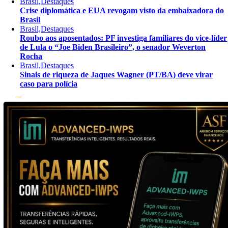
Brasil,Destaques
Crise diplomática e EUA revogam visto da embaixadora do
Brasil
Brasil,Destaques
Roubo aos aposentados: PF investiga familiares do vice-líder
de Lula o “Joe Biden Brasileiro”, o senador Weverton
Rocha
Brasil,Destaques
Sinais de riqueza de Jaques Wagner (PT/BA) deve virar
caso para polícia