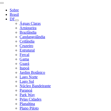
Alternar
Navegação
Sobre
Brasil
DF
Águas Claras
Arniqueira
Brazlândia
Candangolândia
Ceilândia
Cruzeiro
Estrutural
Fercal
Gama
Guará
Itapoã
Jardim Botânico
Lago Norte
Lago Sul
Núcleo Bandeirante
Paranoá
Park Way
Pelas Cidades
Planaltina
Plano Piloto