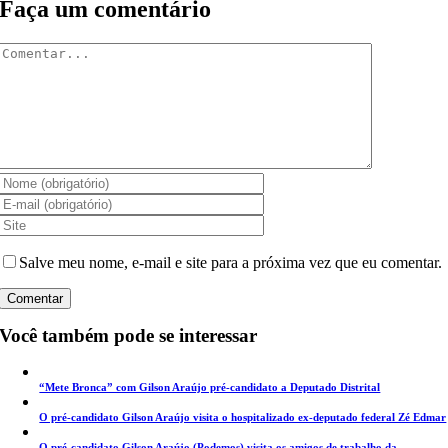
Faça um comentário
Comentar
Salve meu nome, e-mail e site para a próxima vez que eu comentar.
Você também pode se interessar
“Mete Bronca” com Gilson Araújo pré-candidato a Deputado Distrital
O pré-candidato Gilson Araújo visita o hospitalizado ex-deputado federal Zé Edmar
O pré-candidato Gilson Araújo (Podemos) visita os amigos de trabalho da