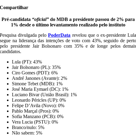
Compartilhar
Pré-candidata
“oficial”
do MDB a presidente passou de 2% para
1% desde o último levantamento realizado pelo instituto
Pesquisa divulgada pelo
PoderData
revelou que o ex-presidente Lul
segue na liderança das intenções de voto com 43%, seguido de pert
pelo presidente Jair Bolsonaro com 35% e de longe pelos demai
candidatos.
Lula (PT): 43%
Jair Bolsonaro (PL): 35%
Ciro Gomes (PDT): 6%
André Janones (Avante): 2%
Simone Tebet (MDB): 1%
José Maria Eymael (DC): 1%
Luciano Bivar (União Brasil): 1%
Leonardo Péricles (UP): 0%
Felipe D’Avila (Novo): 0%
Pablo Marçal (Pros): 0%
Sofia Manzano (PCB): 0%
Vera Lucia (PSTU): 0%
Branco/nulo: 5%
Não sabem: 5%