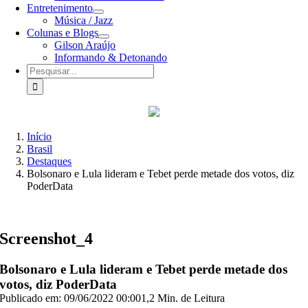
Entretenimento
Música / Jazz
Colunas e Blogs
Gilson Araújo
Informando & Detonando
Buscar
resultados
para:
Início
Brasil
Destaques
Bolsonaro e Lula lideram e Tebet perde metade dos votos, diz
PoderData
Screenshot_4
Bolsonaro e Lula lideram e Tebet perde metade dos
votos, diz PoderData
Publicado em: 09/06/2022 00:00
1,2 Min. de Leitura