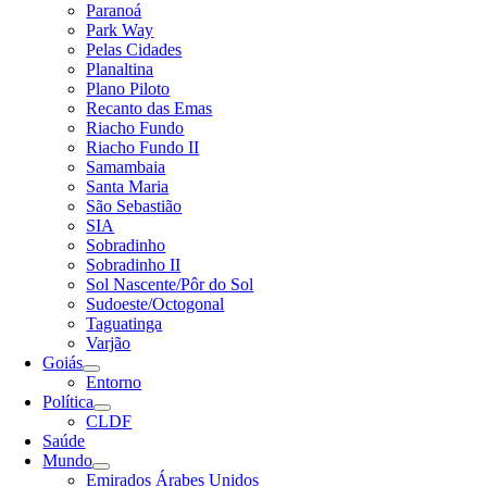
Paranoá
Park Way
Pelas Cidades
Planaltina
Plano Piloto
Recanto das Emas
Riacho Fundo
Riacho Fundo II
Samambaia
Santa Maria
São Sebastião
SIA
Sobradinho
Sobradinho II
Sol Nascente/Pôr do Sol
Sudoeste/Octogonal
Taguatinga
Varjão
Goiás
Entorno
Política
CLDF
Saúde
Mundo
Emirados Árabes Unidos