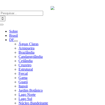
Ir
para
o
Buscar
conteúdo
resultados
para:
Alternar
Navegação
Sobre
Brasil
DF
Águas Claras
Arniqueira
Brazlândia
Candangolândia
Ceilândia
Cruzeiro
Estrutural
Fercal
Gama
Guará
Itapoã
Jardim Botânico
Lago Norte
Lago Sul
Núcleo Bandeirante