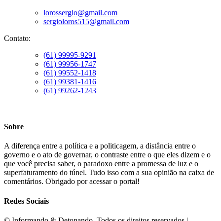
lorossergio@gmail.com
sergioloros515@gmail.com
Contato:
(61) 99995-9291
(61) 99956-1747
(61) 99552-1418
(61) 99381-1416
(61) 99262-1243
Sobre
A diferença entre a política e a politicagem, a distância entre o
governo e o ato de governar, o contraste entre o que eles dizem e o
que você precisa saber, o paradoxo entre a promessa de luz e o
superfaturamento do túnel. Tudo isso com a sua opinião na caixa de
comentários. Obrigado por acessar o portal!
Redes Sociais
©️ Informando & Detonando. Todos os direitos reservados |