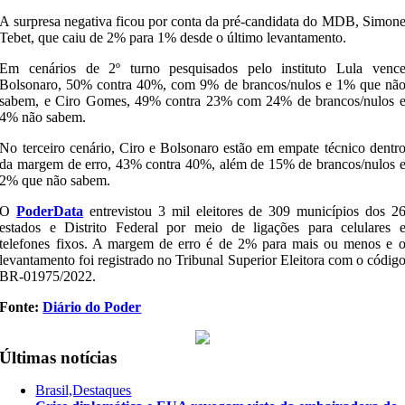
A surpresa negativa ficou por conta da pré-candidata do MDB, Simon
Tebet, que caiu de 2% para 1% desde o último levantamento.
Em cenários de 2º turno pesquisados pelo instituto Lula venc
Bolsonaro, 50% contra 40%, com 9% de brancos/nulos e 1% que nã
sabem, e Ciro Gomes, 49% contra 23% com 24% de brancos/nulos 
4% não sabem.
No terceiro cenário, Ciro e Bolsonaro estão em empate técnico dentr
da margem de erro, 43% contra 40%, além de 15% de brancos/nulos 
2% que não sabem.
O
PoderData
entrevistou 3 mil eleitores de 309 municípios dos 2
estados e Distrito Federal por meio de ligações para celulares 
telefones fixos. A margem de erro é de 2% para mais ou menos e 
levantamento foi registrado no Tribunal Superior Eleitora com o códig
BR-01975/2022.
Fonte:
Diário do Poder
Últimas notícias
Brasil,Destaques