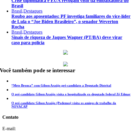
Crise diplomática e EUA revogam visto da embaixadora do
Brasil
Brasil,Destaques
Roubo aos aposentados: PF investiga familiares do vice-líder
de Lula o “Joe Biden Brasileiro”, o senador Weverton
Rocha
Brasil,Destaques
Sinais de riqueza de Jaques Wagner (PT/BA) deve virar
caso para polícia
Você também pode se interessar
“Mete Bronca” com Gilson Araújo pré-candidato a Deputado Distrital
O pré-candidato Gilson Araújo visita o hospitalizado ex-deputado federal Zé Edmar
O pré-candidato Gilson Araújo (Podemos) visita os amigos de trabalho da
NOVACAP
Contato
E-mail: