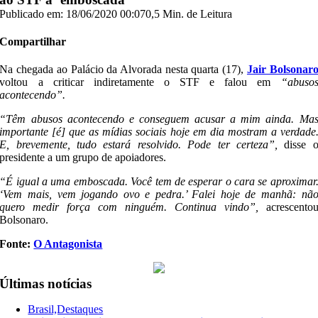
Publicado em: 18/06/2020 00:07
0,5 Min. de Leitura
Compartilhar
Na chegada ao Palácio da Alvorada nesta quarta (17),
Jair Bolsonar
voltou a criticar indiretamente o STF e falou em
“abuso
acontecendo”.
“Têm abusos acontecendo e conseguem acusar a mim ainda. Ma
importante [é] que as mídias sociais hoje em dia mostram a verdade
E, brevemente, tudo estará resolvido. Pode ter certeza”,
disse 
presidente a um grupo de apoiadores.
“É igual a uma emboscada. Você tem de esperar o cara se aproximar
‘Vem mais, vem jogando ovo e pedra.’ Falei hoje de manhã: nã
quero medir força com ninguém. Continua vindo”,
acrescento
Bolsonaro.
Fonte:
O Antagonista
Últimas notícias
Brasil,Destaques