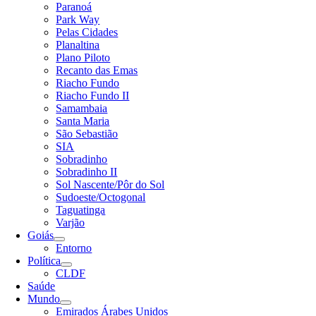
Paranoá
Park Way
Pelas Cidades
Planaltina
Plano Piloto
Recanto das Emas
Riacho Fundo
Riacho Fundo II
Samambaia
Santa Maria
São Sebastião
SIA
Sobradinho
Sobradinho II
Sol Nascente/Pôr do Sol
Sudoeste/Octogonal
Taguatinga
Varjão
Goiás
Entorno
Política
CLDF
Saúde
Mundo
Emirados Árabes Unidos