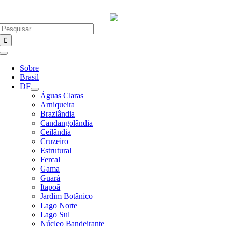
Ir
para
o
Buscar
conteúdo
resultados
para:
Alternar
Navegação
Sobre
Brasil
DF
Águas Claras
Arniqueira
Brazlândia
Candangolândia
Ceilândia
Cruzeiro
Estrutural
Fercal
Gama
Guará
Itapoã
Jardim Botânico
Lago Norte
Lago Sul
Núcleo Bandeirante