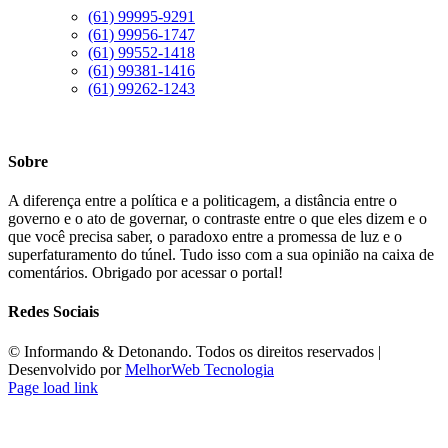
(61) 99995-9291
(61) 99956-1747
(61) 99552-1418
(61) 99381-1416
(61) 99262-1243
Sobre
A diferença entre a política e a politicagem, a distância entre o
governo e o ato de governar, o contraste entre o que eles dizem e o
que você precisa saber, o paradoxo entre a promessa de luz e o
superfaturamento do túnel. Tudo isso com a sua opinião na caixa de
comentários. Obrigado por acessar o portal!
Redes Sociais
©️ Informando & Detonando. Todos os direitos reservados |
Desenvolvido por
MelhorWeb Tecnologia
Page load link
Ir
ao
Topo