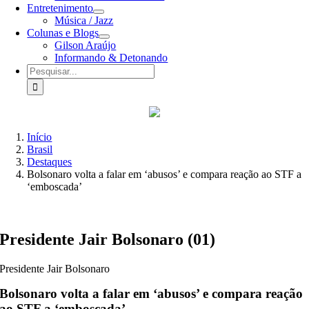
Entretenimento
Música / Jazz
Colunas e Blogs
Gilson Araújo
Informando & Detonando
Buscar
resultados
para:
Início
Brasil
Destaques
Bolsonaro volta a falar em ‘abusos’ e compara reação ao STF a
‘emboscada’
Presidente Jair Bolsonaro (01)
Presidente Jair Bolsonaro
Bolsonaro volta a falar em ‘abusos’ e compara reação
ao STF a ‘emboscada’