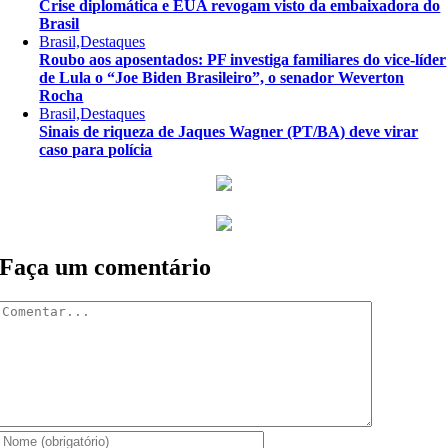
Crise diplomática e EUA revogam visto da embaixadora do
Brasil
Brasil,Destaques
Roubo aos aposentados: PF investiga familiares do vice-líder
de Lula o “Joe Biden Brasileiro”, o senador Weverton
Rocha
Brasil,Destaques
Sinais de riqueza de Jaques Wagner (PT/BA) deve virar
caso para polícia
Faça um comentário
Comentar