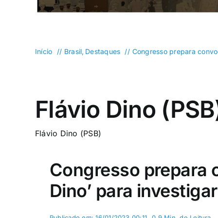
Início
Brasil
Destaques
Congresso prepara convoc
Flávio Dino (PSB
Flávio Dino (PSB)
Congresso prepara 
Dino’ para investiga
Publicado em: 16/01/2023 00:11
0,9 Min. de Leitura