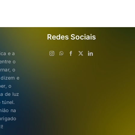
Redes Sociais
ica e a
entre o
rnar, o
s dizem e
er, o
a de luz
 túnel.
nião na
brigado
l!