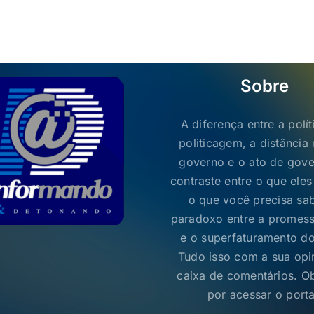
Sobre
A diferença entre a polít
politicagem, a distância 
governo e o ato de gove
contraste entre o que ele
o que você precisa sab
paradoxo entre a promess
e o superfaturamento do
Tudo isso com a sua opi
caixa de comentários. O
por acessar o porta