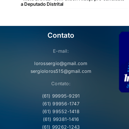
a Deputado Distrital
Contato
E-mail:
lorossergio@gmail.com
sergioloros515@gmail.com
Contato:
(61) 99995-9291
(61) 99956-1747
(61) 99552-1418
(61) 99381-1416
(61) 99262-1243