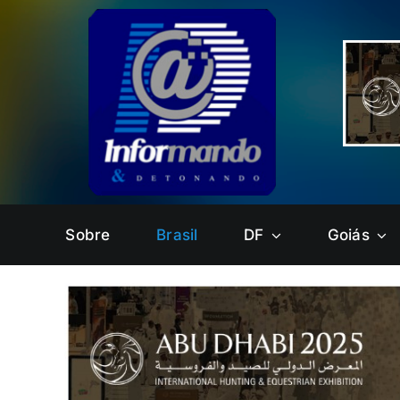
Ir
para
o
conteúdo
Sobre
Brasil
DF
Goiás