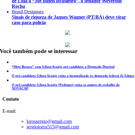
de Lula o “Joe Biden Brasileiro”, o senador Weverton
Rocha
Brasil,Destaques
Sinais de riqueza de Jaques Wagner (PT/BA) deve virar
caso para polícia
Você também pode se interessar
“Mete Bronca” com Gilson Araújo pré-candidato a Deputado Distrital
O pré-candidato Gilson Araújo visita o hospitalizado ex-deputado federal Zé Edmar
O pré-candidato Gilson Araújo (Podemos) visita os amigos de trabalho da
NOVACAP
Contato
E-mail:
lorossergio@gmail.com
sergioloros515@gmail.com