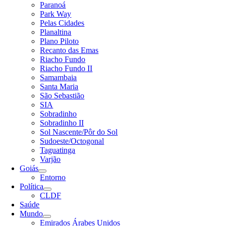
Paranoá
Park Way
Pelas Cidades
Planaltina
Plano Piloto
Recanto das Emas
Riacho Fundo
Riacho Fundo II
Samambaia
Santa Maria
São Sebastião
SIA
Sobradinho
Sobradinho II
Sol Nascente/Pôr do Sol
Sudoeste/Octogonal
Taguatinga
Varjão
Goiás
Entorno
Política
CLDF
Saúde
Mundo
Emirados Árabes Unidos