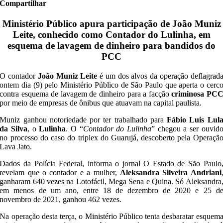
Compartilhar
Ministério Público apura participação de João Muniz
Leite, conhecido como Contador do Lulinha, em
esquema de lavagem de dinheiro para bandidos do
PCC
O contador
João Muniz Leite
é um dos alvos da operação deflagrad
ontem dia (9) pelo Ministério Público de São Paulo que aperta o cerc
contra esquema de lavagem de dinheiro para a facção
criminosa PC
por meio de empresas de ônibus que atuavam na capital paulista.
Muniz ganhou notoriedade por ter trabalhado para
Fábio Luis Lul
da Silva
, o
Lulinha
. O “
Contador do Lulinha
” chegou a ser ouvid
no processo do caso do triplex do Guarujá, descoberto pela Operaçã
Lava Jato.
Dados da Polícia Federal, informa o jornal O Estado de São Paulo
revelam que o contador e a mulher,
Aleksandra Silveira Andriani
ganharam 640 vezes na Lotofácil, Mega Sena e Quina. Só Aleksandra
em menos de um ano, entre 18 de dezembro de 2020 e 25 d
novembro de 2021, ganhou 462 vezes.
Na operação desta terça, o Ministério Público tenta desbaratar esquem