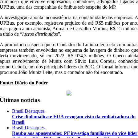
criminoso que envolve empresários, contadores, advogados ligados 
UPBus, uma das companhias de ônibus sob suspeita do MP.
A investigação aponta inconsistência na contabilidade das empresas. 
UPBus, por exemplo, registrava prejuízo de até R$5 milhões por ano
mas pagou a um acionista, Admar de Carvalho Martins, R$ 15 milhõe
a título de “
lucros distribuídos
”.
A promotoria suspeita que o Contador do Lulinha teria elo com outra
empresas também envolvidas no esquema de lavagem de dinheiro qu
teria movimentado, só em 2022, R$ 974,3 milhões. O Gaeco aind
apura envolvimento de Muniz com Sílvio Luiz Correia, conhecid
como Cebola, um dos principais líderes do PCC. O Jornal informa qu
procurou João Muniz Leite, mas o contador não foi encontrado.
Fonte: Diário do Poder
Últimas notícias
Brasil,Destaques
Crise diplomática e EUA revogam visto da embaixadora do
Brasil
Brasil,Destaques
Roubo aos aposentados: PF investiga familiares do vice-líder