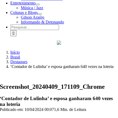
Entretenimento
Música / Jazz
Colunas e Blogs
Gilson Araújo
Informando & Detonando
Buscar
resultados
para:
Início
Brasil
Destaques
‘Contador de Lulinha’ e esposa ganharam 640 vezes na loteria
Screenshot_20240409_171109_Chrome
‘Contador de Lulinha’ e esposa ganharam 640 vezes
na loteria
Publicado em: 10/04/2024 00:07
1,6 Min. de Leitura