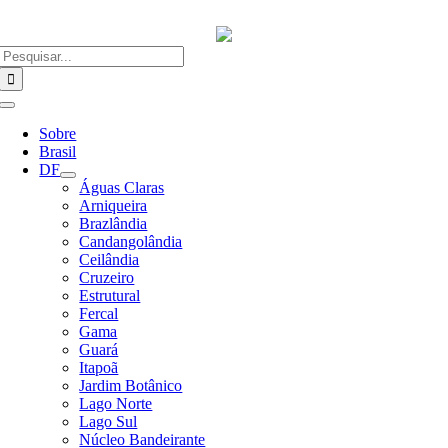
Ir
para
o
Buscar
conteúdo
resultados
para:
Alternar
Navegação
Sobre
Brasil
DF
Águas Claras
Arniqueira
Brazlândia
Candangolândia
Ceilândia
Cruzeiro
Estrutural
Fercal
Gama
Guará
Itapoã
Jardim Botânico
Lago Norte
Lago Sul
Núcleo Bandeirante