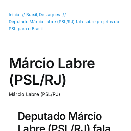
DF
Goiás
Início
Brasil
Destaques
Deputado Márcio Labre (PSL/RJ) fala sobre projetos do
Política
PSL para o Brasil
Saúde
Mundo
Márcio Labre
Entretenimento
Colunas e Blogs
(PSL/RJ)
Buscar
resultados
Márcio Labre (PSL/RJ)
para:
Deputado Márcio
Labre (PSL/RJ) fala