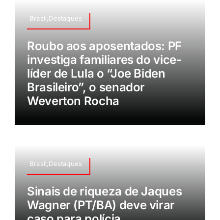
Brasil,Destaques
Roubo aos aposentados: PF
investiga familiares do vice-
líder de Lula o “Joe Biden
Brasileiro”, o senador
Weverton Rocha
Brasil,Destaques
Sinais de riqueza de Jaques
Wagner (PT/BA) deve virar
caso para polícia