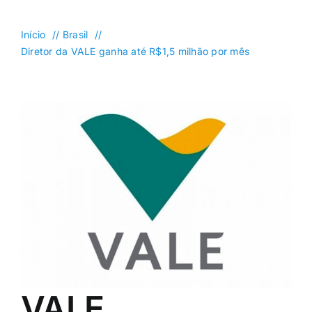
DF
Goiás
Início
Brasil
Diretor da VALE ganha até R$1,5 milhão por mês
Política
Saúde
Mundo
Entretenimento
Colunas e Blogs
Buscar
resultados
para:
VALE