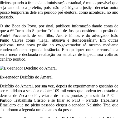
ilícitos quando à frente da administração estadual, é muito provável qu
seja candidato a prefeito, pois, não terá lógica a justiça decretar outr
prisão temporária dele em período pré-eleitoral como aconteceu no an
passado.
O site Boca do Povo, por sinal, publicou informação dando conta d
que a 6ª Turma do Superior Tribunal de Justiça considerou a prisão d
André Puccinelli, de seu filho, André Júnior, e do advogado Joã
Paulo Calves como “ilegal, abusiva e desnecessária”. Em outra
palavras, uma nova prisão ao ex-governador só mesmo mediant
condenação em segunda instância. Em qualquer outra circunstânci
seria mera e declarada retaliação ou tentativa de impedir sua volta a
cenário político.
Ex-senador Delcídio do Amaral
Delcídio do Amaral, por sua vez, depois de experimentar o gostinho d
ser candidato a senador e obter 109 mil votos que podem ter custado 
derrota de Zeca do PT, estaria de malas prontas para sair do PTC 
Partido Trabalhista Cristão e se filiar ao PTB – Partido Trabalhist
Brasileiro que no pleito passado elegeu o senador Nelsinho Trad qu
abandonou a legenda um dia antes da posse.