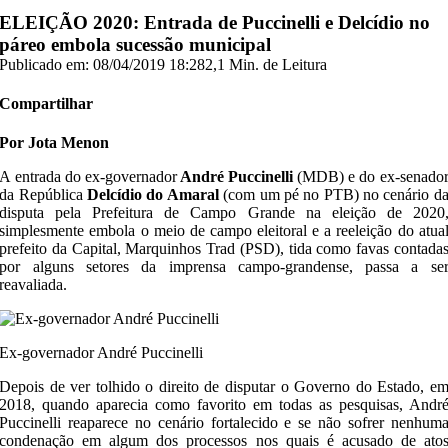
ELEIÇÃO 2020: Entrada de Puccinelli e Delcídio no
páreo embola sucessão municipal
Publicado em: 08/04/2019 18:28
2,1 Min. de Leitura
Compartilhar
Por Jota Menon
A entrada do ex-governador
André Puccinelli
(MDB) e do ex-senado
da República
Delcídio do Amaral
(com um pé no PTB) no cenário d
disputa pela Prefeitura de Campo Grande na eleição de 2020
simplesmente embola o meio de campo eleitoral e a reeleição do atua
prefeito da Capital, Marquinhos Trad (PSD), tida como favas contada
por alguns setores da imprensa campo-grandense, passa a se
reavaliada.
Ex-governador André Puccinelli
Depois de ver tolhido o direito de disputar o Governo do Estado, e
2018, quando aparecia como favorito em todas as pesquisas, Andr
Puccinelli reaparece no cenário fortalecido e se não sofrer nenhum
condenação em algum dos processos nos quais é acusado de ato