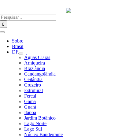
Ir
para
o
Buscar
conteúdo
resultados
para:
Alternar
Navegação
Sobre
Brasil
DF
Águas Claras
Arniqueira
Brazlândia
Candangolândia
Ceilândia
Cruzeiro
Estrutural
Fercal
Gama
Guará
Itapoã
Jardim Botânico
Lago Norte
Lago Sul
Núcleo Bandeirante