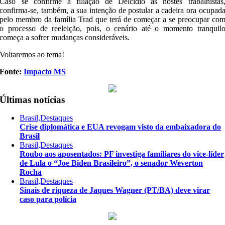
Caso se confirme a filiação de Delcídio às hostes trabalhistas
confirma-se, também, a sua intenção de postular a cadeira ora ocupad
pelo membro da família Trad que terá de começar a se preocupar co
o processo de reeleição, pois, o cenário até o momento tranquil
começa a sofrer mudanças consideráveis.
Voltaremos ao tema!
Fonte:
Impacto MS
Últimas notícias
Brasil,Destaques
Crise diplomática e EUA revogam visto da embaixadora do
Brasil
Brasil,Destaques
Roubo aos aposentados: PF investiga familiares do vice-líder
de Lula o “Joe Biden Brasileiro”, o senador Weverton
Rocha
Brasil,Destaques
Sinais de riqueza de Jaques Wagner (PT/BA) deve virar
caso para polícia