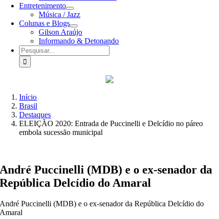
Entretenimento
Música / Jazz
Colunas e Blogs
Gilson Araújo
Informando & Detonando
Buscar
resultados
para:
Início
Brasil
Destaques
ELEIÇÃO 2020: Entrada de Puccinelli e Delcídio no páreo
embola sucessão municipal
André Puccinelli (MDB) e o ex-senador da
República Delcídio do Amaral
André Puccinelli (MDB) e o ex-senador da República Delcídio do
Amaral