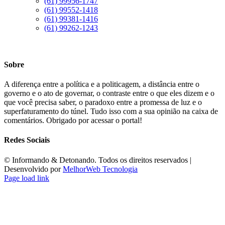
(61) 99956-1747
(61) 99552-1418
(61) 99381-1416
(61) 99262-1243
Sobre
A diferença entre a política e a politicagem, a distância entre o
governo e o ato de governar, o contraste entre o que eles dizem e o
que você precisa saber, o paradoxo entre a promessa de luz e o
superfaturamento do túnel. Tudo isso com a sua opinião na caixa de
comentários. Obrigado por acessar o portal!
Redes Sociais
©️ Informando & Detonando. Todos os direitos reservados |
Desenvolvido por
MelhorWeb Tecnologia
Page load link
Ir
ao
Topo