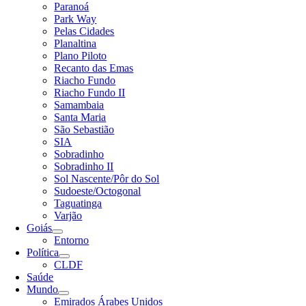
Paranoá
Park Way
Pelas Cidades
Planaltina
Plano Piloto
Recanto das Emas
Riacho Fundo
Riacho Fundo II
Samambaia
Santa Maria
São Sebastião
SIA
Sobradinho
Sobradinho II
Sol Nascente/Pôr do Sol
Sudoeste/Octogonal
Taguatinga
Varjão
Goiás
Entorno
Política
CLDF
Saúde
Mundo
Emirados Árabes Unidos