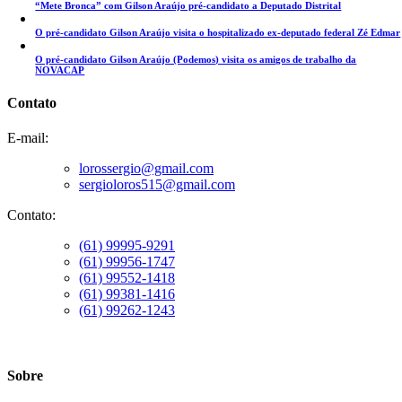
“Mete Bronca” com Gilson Araújo pré-candidato a Deputado Distrital
O pré-candidato Gilson Araújo visita o hospitalizado ex-deputado federal Zé Edmar
O pré-candidato Gilson Araújo (Podemos) visita os amigos de trabalho da
NOVACAP
Contato
E-mail:
lorossergio@gmail.com
sergioloros515@gmail.com
Contato:
(61) 99995-9291
(61) 99956-1747
(61) 99552-1418
(61) 99381-1416
(61) 99262-1243
Sobre