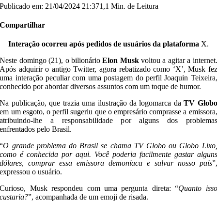
Publicado em: 21/04/2024 21:37
1,1 Min. de Leitura
Compartilhar
Interação ocorreu após pedidos de usuários da plataforma
X.
Neste domingo (21), o bilionário
Elon Musk
voltou a agitar a internet
Após adquirir o antigo Twitter, agora rebatizado como ‘X’, Musk fe
uma interação peculiar com uma postagem do perfil Joaquin Teixeira
conhecido por abordar diversos assuntos com um toque de humor.
Na publicação, que trazia uma ilustração da logomarca da
TV Glob
em um esgoto, o perfil sugeriu que o empresário comprasse a emissora
atribuindo-lhe a responsabilidade por alguns dos problema
enfrentados pelo Brasil.
“
O grande problema do Brasil se chama TV Globo ou Globo Lixo
como é conhecida por aqui. Você poderia facilmente gastar algun
dólares, comprar essa emissora demoníaca e salvar nosso país
”
expressou o usuário.
Curioso, Musk respondeu com uma pergunta direta: “
Quanto iss
custaria?
”, acompanhada de um emoji de risada.