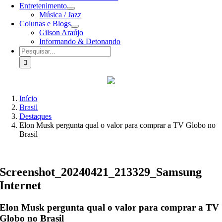
Entretenimento
Música / Jazz
Colunas e Blogs
Gilson Araújo
Informando & Detonando
Buscar
resultados
para:
Início
Brasil
Destaques
Elon Musk pergunta qual o valor para comprar a TV Globo no
Brasil
Screenshot_20240421_213329_Samsung
Internet
Elon Musk pergunta qual o valor para comprar a TV
Globo no Brasil