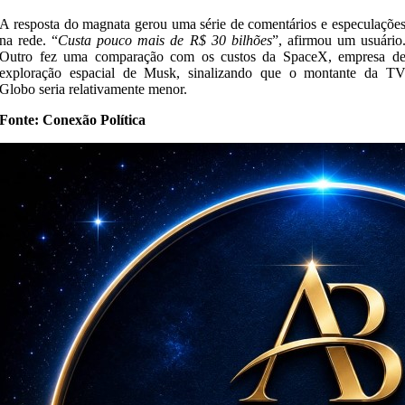
A resposta do magnata gerou uma série de comentários e especulaçõe
na rede. “
Custa pouco mais de R$ 30 bilhões
”, afirmou um usuário
Outro fez uma comparação com os custos da SpaceX, empresa d
exploração espacial de Musk, sinalizando que o montante da T
Globo seria relativamente menor.
Fonte: Conexão Política