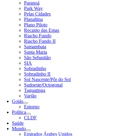
Paranoá
Park Way
Pelas Cidades
Planaltina
Plano Piloto
Recanto das Emas
Riacho Fundo
Riacho Fundo II
Samambaia
Santa Maria
São Sebastião
SIA
Sobradinho
Sobradinho II
Sol Nascente/Pôr do Sol
Sudoeste/Octogonal
Taguatinga
Varjão
Goiás
Entorno
Política
CLDF
Saúde
Mundo
Emirados Árabes Unidos