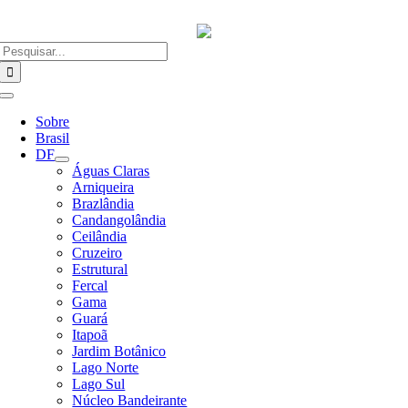
Ir
para
o
Buscar
conteúdo
resultados
para:
Alternar
Navegação
Sobre
Brasil
DF
Águas Claras
Arniqueira
Brazlândia
Candangolândia
Ceilândia
Cruzeiro
Estrutural
Fercal
Gama
Guará
Itapoã
Jardim Botânico
Lago Norte
Lago Sul
Núcleo Bandeirante