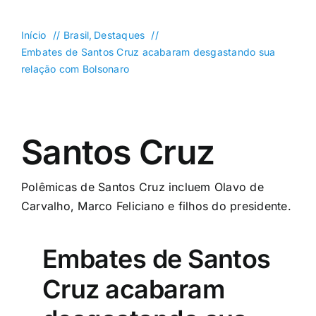
DF
Goiás
Início
Brasil
Destaques
Embates de Santos Cruz acabaram desgastando sua
Política
relação com Bolsonaro
Saúde
Mundo
Santos Cruz
Entretenimento
Colunas e Blogs
Polêmicas de Santos Cruz incluem Olavo de
Buscar
Carvalho, Marco Feliciano e filhos do presidente.
resultados
para:
Embates de Santos
Cruz acabaram