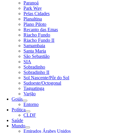
Paranoá
Park Way
Pelas Cidades
Planaltina
Plano Piloto
Recanto das Emas
Riacho Fundo
Riacho Fundo II
Samambaia
Santa Maria
São Sebastião
SIA
Sobradinho
Sobradinho II
Sol Nascente/Pôr do Sol
Sudoeste/Octogonal
Taguatinga
Varjão
Goiás
Entorno
Política
CLDF
Saúde
Mundo
Emirados Árabes Unidos