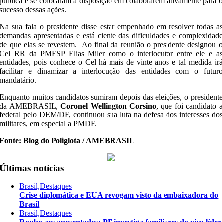
pública e se colocaram à disposição em colaborarem ativamente para 
sucesso dessas ações.
Na sua fala o presidente disse estar empenhado em resolver todas a
demandas apresentadas e está ciente das dificuldades e complexidad
de que elas se revestem. Ao final da reunião o presidente designou 
Cel RR da PMESP Elias Miler como o interlocutor entre ele e a
entidades, pois conhece o Cel há mais de vinte anos e tal medida ir
facilitar e dinamizar a interlocução das entidades com o futur
mandatário.
Enquanto muitos candidatos sumiram depois das eleições, o president
da AMEBRASIL,
Coronel Wellington Corsino
, que foi candidato 
federal pelo DEM/DF, continuou sua luta na defesa dos interesses do
militares, em especial a PMDF.
Fonte: Blog do Poliglota / AMEBRASIL
Últimas notícias
Brasil,Destaques
Crise diplomática e EUA revogam visto da embaixadora do
Brasil
Brasil,Destaques
Roubo aos aposentados: PF investiga familiares do vice-líder