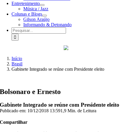
Entretenimento
Música / Jazz
Colunas e Blogs
Gilson Araújo
Informando & Detonando
Buscar
resultados
para:
Início
Brasil
Gabinete Integrado se reúne com Presidente eleito
Bolsonaro e Ernesto
Gabinete Integrado se reúne com Presidente eleito
Publicado em: 10/12/2018 13:59
1,9 Min. de Leitura
Compartilhar