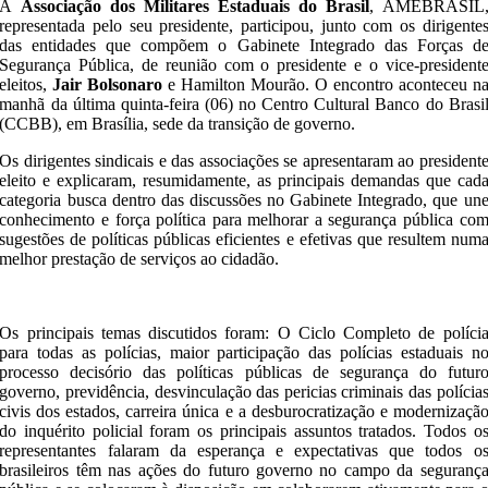
A
Associação dos Militares Estaduais do Brasil
, AMEBRASIL
representada pelo seu presidente, participou, junto com os dirigente
das entidades que compõem o Gabinete Integrado das Forças d
Segurança Pública, de reunião com o presidente e o vice-president
eleitos,
Jair Bolsonaro
e Hamilton Mourão. O encontro aconteceu n
manhã da última quinta-feira (06) no Centro Cultural Banco do Brasi
(CCBB), em Brasília, sede da transição de governo.
Os dirigentes sindicais e das associações se apresentaram ao president
eleito e explicaram, resumidamente, as principais demandas que cad
categoria busca dentro das discussões no Gabinete Integrado, que un
conhecimento e força política para melhorar a segurança pública co
sugestões de políticas públicas eficientes e efetivas que resultem num
melhor prestação de serviços ao cidadão.
Os principais temas discutidos foram: O Ciclo Completo de políci
para todas as polícias, maior participação das polícias estaduais n
processo decisório das políticas públicas de segurança do futur
governo, previdência, desvinculação das pericias criminais das polícia
civis dos estados, carreira única e a desburocratização e modernizaçã
do inquérito policial foram os principais assuntos tratados. Todos o
representantes falaram da esperança e expectativas que todos o
brasileiros têm nas ações do futuro governo no campo da seguranç