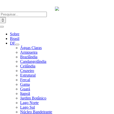
Ir
para
o
Buscar
conteúdo
resultados
para:
Alternar
Navegação
Sobre
Brasil
DF
Águas Claras
Arniqueira
Brazlândia
Candangolândia
Ceilândia
Cruzeiro
Estrutural
Fercal
Gama
Guará
Itapoã
Jardim Botânico
Lago Norte
Lago Sul
Núcleo Bandeirante