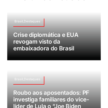
Brasil,Destaques
Crise diplomática e EUA
revogam visto da
embaixadora do Brasil
Brasil,Destaques
Roubo aos aposentados: PF
investiga familiares do vice-
líder de Lula o “Joe Biden