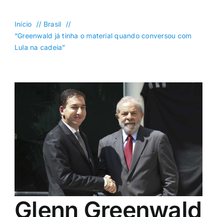
DF
Goiás
Início
Brasil
“Greenwald já tinha o material quando conversou com
Política
Lula na cadeia”
Saúde
Mundo
Entretenimento
Colunas e Blogs
Buscar
resultados
para:
Glenn Greenwald