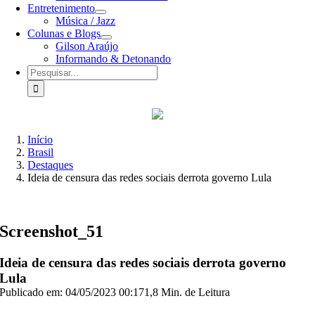
Entretenimento
Música / Jazz
Colunas e Blogs
Gilson Araújo
Informando & Detonando
Buscar
resultados
para:
Início
Brasil
Destaques
Ideia de censura das redes sociais derrota governo Lula
Screenshot_51
Ideia de censura das redes sociais derrota governo
Lula
Publicado em: 04/05/2023 00:17
1,8 Min. de Leitura