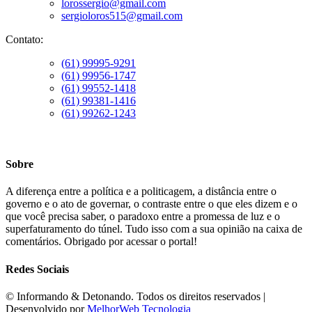
lorossergio@gmail.com
sergioloros515@gmail.com
Contato:
(61) 99995-9291
(61) 99956-1747
(61) 99552-1418
(61) 99381-1416
(61) 99262-1243
Sobre
A diferença entre a política e a politicagem, a distância entre o
governo e o ato de governar, o contraste entre o que eles dizem e o
que você precisa saber, o paradoxo entre a promessa de luz e o
superfaturamento do túnel. Tudo isso com a sua opinião na caixa de
comentários. Obrigado por acessar o portal!
Redes Sociais
©️ Informando & Detonando. Todos os direitos reservados |
Desenvolvido por
MelhorWeb Tecnologia