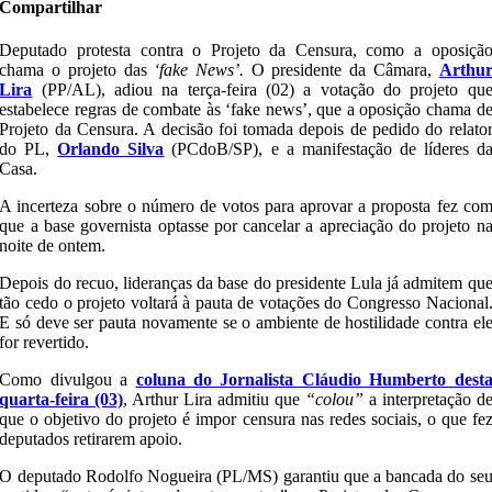
Compartilhar
Deputado protesta contra o Projeto da Censura, como a oposiçã
chama o projeto das
‘fake News’.
O presidente da Câmara,
Arthu
Lira
(PP/AL), adiou na terça-feira (02) a votação do projeto qu
estabelece regras de combate às ‘fake news’, que a oposição chama d
Projeto da Censura. A decisão foi tomada depois de pedido do relato
do PL,
Orlando Silva
(PCdoB/SP), e a manifestação de líderes d
Casa.
A incerteza sobre o número de votos para aprovar a proposta fez co
que a base governista optasse por cancelar a apreciação do projeto n
noite de ontem.
Depois do recuo, lideranças da base do presidente Lula já admitem qu
tão cedo o projeto voltará à pauta de votações do Congresso Nacional
E só deve ser pauta novamente se o ambiente de hostilidade contra el
for revertido.
Como divulgou a
coluna do Jornalista Cláudio Humberto dest
quarta-feira (03)
, Arthur Lira admitiu que
“colou”
a interpretação d
que o objetivo do projeto é impor censura nas redes sociais, o que fe
deputados retirarem apoio.
O deputado Rodolfo Nogueira (PL/MS) garantiu que a bancada do se