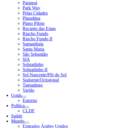
Paranoá
Park Way
Pelas Cidades
Planaltina
Plano Piloto
Recanto das Emas
Riacho Fundo
Riacho Fundo II
Samambaia
Santa Maria
São Sebastião
SIA
Sobradinho
Sobradinho II
Sol Nascente/Pôr do Sol
Sudoeste/Octogonal
Taguatinga
Varjão
Goiás
Entorno
Política
CLDF
Saúde
Mundo
Emirados Árabes Unidos