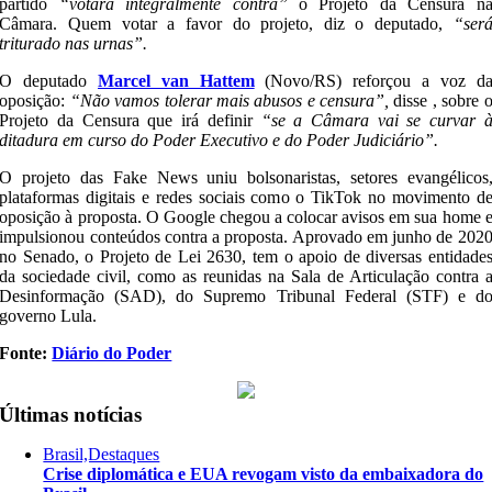
partido
“votará integralmente contra”
o Projeto da Censura n
Câmara. Quem votar a favor do projeto, diz o deputado,
“ser
triturado nas urnas”.
O deputado
Marcel van Hattem
(Novo/RS) reforçou a voz d
oposição:
“Não vamos tolerar mais abusos e censura”,
disse , sobre 
Projeto da Censura que irá definir
“se a Câmara vai se curvar 
ditadura em curso do Poder Executivo e do Poder Judiciário”.
O projeto das Fake News uniu bolsonaristas, setores evangélicos
plataformas digitais e redes sociais como o TikTok no movimento d
oposição à proposta. O Google chegou a colocar avisos em sua home 
impulsionou conteúdos contra a proposta. Aprovado em junho de 202
no Senado, o Projeto de Lei 2630, tem o apoio de diversas entidade
da sociedade civil, como as reunidas na Sala de Articulação contra 
Desinformação (SAD), do Supremo Tribunal Federal (STF) e d
governo Lula.
Fonte:
Diário do Poder
Últimas notícias
Brasil,Destaques
Crise diplomática e EUA revogam visto da embaixadora do