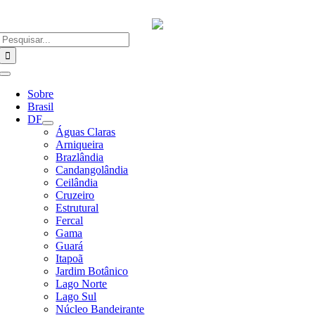
Ir
para
o
Buscar
conteúdo
resultados
para:
Alternar
Navegação
Sobre
Brasil
DF
Águas Claras
Arniqueira
Brazlândia
Candangolândia
Ceilândia
Cruzeiro
Estrutural
Fercal
Gama
Guará
Itapoã
Jardim Botânico
Lago Norte
Lago Sul
Núcleo Bandeirante