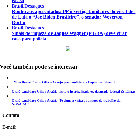
Brasil
Brasil,Destaques
Roubo aos aposentados: PF investiga familiares do vice-líder
de Lula o “Joe Biden Brasileiro”, o senador Weverton
Rocha
Brasil,Destaques
Sinais de riqueza de Jaques Wagner (PT/BA) deve virar
caso para polícia
Você também pode se interessar
“Mete Bronca” com Gilson Araújo pré-candidato a Deputado Distrital
O pré-candidato Gilson Araújo visita o hospitalizado ex-deputado federal Zé Edmar
O pré-candidato Gilson Araújo (Podemos) visita os amigos de trabalho da
NOVACAP
Contato
E-mail: