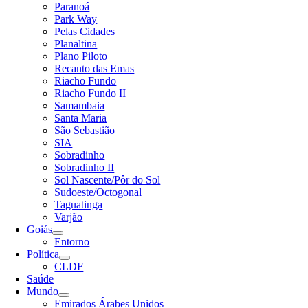
Paranoá
Park Way
Pelas Cidades
Planaltina
Plano Piloto
Recanto das Emas
Riacho Fundo
Riacho Fundo II
Samambaia
Santa Maria
São Sebastião
SIA
Sobradinho
Sobradinho II
Sol Nascente/Pôr do Sol
Sudoeste/Octogonal
Taguatinga
Varjão
Goiás
Entorno
Política
CLDF
Saúde
Mundo
Emirados Árabes Unidos