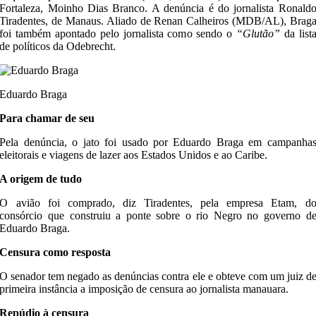
Fortaleza, Moinho Dias Branco. A denúncia é do jornalista Ronald
Tiradentes, de Manaus. Aliado de Renan Calheiros (MDB/AL), Brag
foi também apontado pelo jornalista como sendo o
“Glutão”
da list
de políticos da Odebrecht.
Eduardo Braga
Para chamar de seu
Pela denúncia, o jato foi usado por Eduardo Braga em campanha
eleitorais e viagens de lazer aos Estados Unidos e ao Caribe.
A origem de tudo
O avião foi comprado, diz Tiradentes, pela empresa Etam, d
consórcio que construiu a ponte sobre o rio Negro no governo d
Eduardo Braga.
Censura como resposta
O senador tem negado as denúncias contra ele e obteve com um juiz d
primeira instância a imposição de censura ao jornalista manauara.
Repúdio à censura