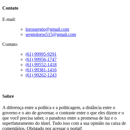
Contato
E-mail:
lorossergio@gmail.com
sergioloros515@gmail.com
Contato:
(61) 99995-9291
(61) 99956-1747
(61) 99552-1418
(61) 99381-1416
(61) 99262-1243
Sobre
A diferença entre a política e a politicagem, a distância entre o
governo e o ato de governar, o contraste entre o que eles dizem e o
que você precisa saber, o paradoxo entre a promessa de luz e o
superfaturamento do túnel. Tudo isso com a sua opinião na caixa de
comentários. Obrigado por acessar o portal!