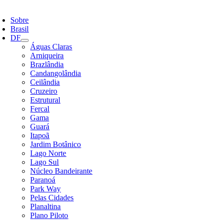
ternar
avegação
Sobre
Brasil
DF
Águas Claras
Arniqueira
Brazlândia
Candangolândia
Ceilândia
Cruzeiro
Estrutural
Fercal
Gama
Guará
Itapoã
Jardim Botânico
Lago Norte
Lago Sul
Núcleo Bandeirante
Paranoá
Park Way
Pelas Cidades
Planaltina
Plano Piloto