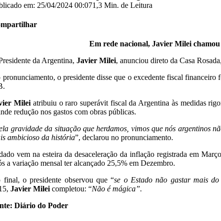
blicado em: 25/04/2024 00:07
1,3 Min. de Leitura
mpartilhar
Em rede nacional, Javier Milei chamou 
Presidente da Argentina,
Javier Milei
, anunciou direto da Casa Rosada,
 pronunciamento, o presidente disse que o excedente fiscal financeiro 
B.
vier Milei
atribuiu o raro superávit fiscal da Argentina às medidas rig
ande redução nos gastos com obras públicas.
ela gravidade da situação que herdamos, vimos que nós argentinos n
is ambicioso da história
”, declarou no pronunciamento.
dado vem na esteira da desaceleração da inflação registrada em Março
ós a variação mensal ter alcançado 25,5% em Dezembro.
 final, o presidente observou que “
se o Estado não gastar mais do 
15,
Javier Milei
completou: “
Não é mágica”.
nte: Diário do Poder