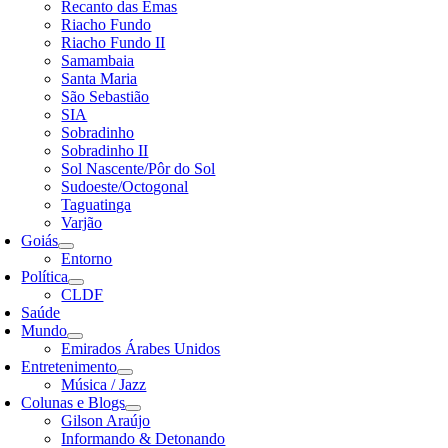
Recanto das Emas
Riacho Fundo
Riacho Fundo II
Samambaia
Santa Maria
São Sebastião
SIA
Sobradinho
Sobradinho II
Sol Nascente/Pôr do Sol
Sudoeste/Octogonal
Taguatinga
Varjão
Goiás
Entorno
Política
CLDF
Saúde
Mundo
Emirados Árabes Unidos
Entretenimento
Música / Jazz
Colunas e Blogs
Gilson Araújo
Informando & Detonando