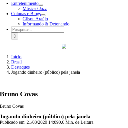
Entretenimento
Música / Jazz
Colunas e Blogs
Gilson Araújo
Informando & Detonando
Buscar
resultados
para:
Início
Brasil
Destaques
Jogando dinheiro (público) pela janela
Bruno Covas
Bruno Covas
Jogando dinheiro (público) pela janela
Publicado em: 21/03/2020 14:09
0,6 Min. de Leitura