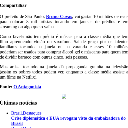
Compartilhar
O prefeito de São Paulo,
Bruno Covas
, vai gastar 10 milhōes de reai
para colocar 8 mil artistas tocando em janelas de prédios e e
streaming ou algo que o valha.
Como favela não tem prédio é música para a classe média que te
filho aprendendo violão ou saxofone. Sai de graça pôr os talento
familiares tocando na janela ou na varanda e esses 10 milhōe
poderiam ser usados para comprar álcool gel e máscaras para quem te
de dividir barraco com outras cinco, seis pessoas.
Mas artista tocando na janela dá propaganda gratuita na televisã
(assim os pobres todos podem ver, enquanto a classe média assiste 
um filme na Netflix).
Fonte:
O Antagonista
Últimas notícias
Brasil,Destaques
Crise diplomática e EUA revogam visto da embaixadora do
Brasil