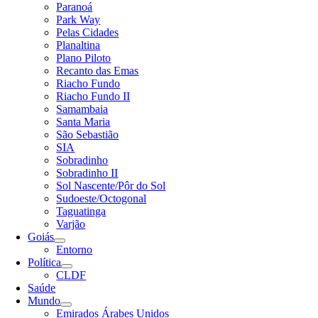
Paranoá
Park Way
Pelas Cidades
Planaltina
Plano Piloto
Recanto das Emas
Riacho Fundo
Riacho Fundo II
Samambaia
Santa Maria
São Sebastião
SIA
Sobradinho
Sobradinho II
Sol Nascente/Pôr do Sol
Sudoeste/Octogonal
Taguatinga
Varjão
Goiás
Entorno
Política
CLDF
Saúde
Mundo
Emirados Árabes Unidos