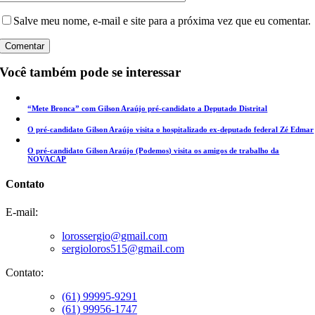
Salve meu nome, e-mail e site para a próxima vez que eu comentar.
Você também pode se interessar
“Mete Bronca” com Gilson Araújo pré-candidato a Deputado Distrital
O pré-candidato Gilson Araújo visita o hospitalizado ex-deputado federal Zé Edmar
O pré-candidato Gilson Araújo (Podemos) visita os amigos de trabalho da
NOVACAP
Contato
E-mail:
lorossergio@gmail.com
sergioloros515@gmail.com
Contato:
(61) 99995-9291
(61) 99956-1747