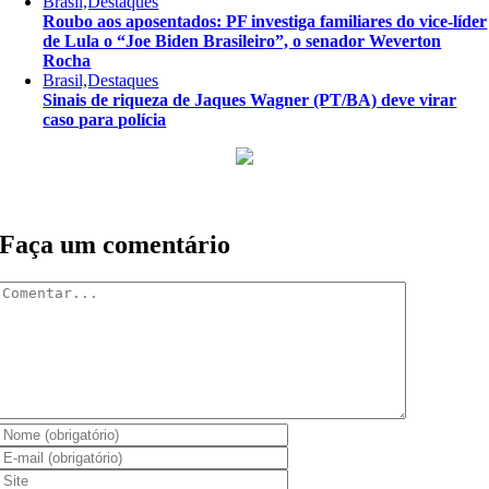
Brasil,Destaques
Roubo aos aposentados: PF investiga familiares do vice-líder
de Lula o “Joe Biden Brasileiro”, o senador Weverton
Rocha
Brasil,Destaques
Sinais de riqueza de Jaques Wagner (PT/BA) deve virar
caso para polícia
Faça um comentário
Comentar