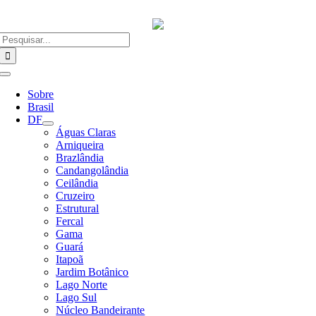
Ir
para
o
Buscar
conteúdo
resultados
para:
Alternar
Navegação
Sobre
Brasil
DF
Águas Claras
Arniqueira
Brazlândia
Candangolândia
Ceilândia
Cruzeiro
Estrutural
Fercal
Gama
Guará
Itapoã
Jardim Botânico
Lago Norte
Lago Sul
Núcleo Bandeirante