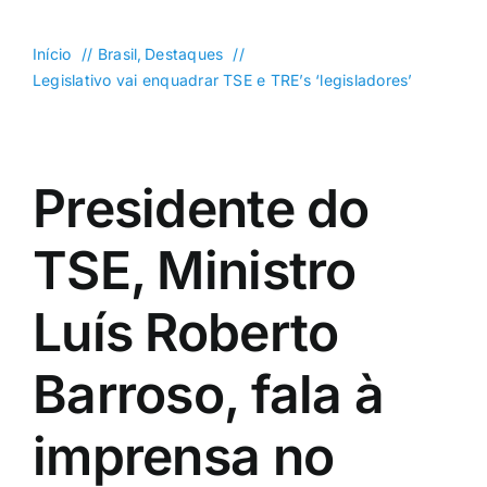
DF
Goiás
Início
Brasil
Destaques
Legislativo vai enquadrar TSE e TRE’s ‘legisladores’
Política
Saúde
Mundo
Presidente do
Entretenimento
TSE, Ministro
Colunas e Blogs
Luís Roberto
Buscar
resultados
para:
Barroso, fala à
imprensa no