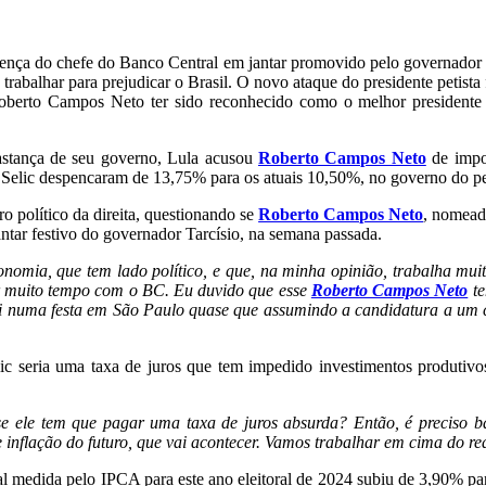
sença do chefe do Banco Central em jantar promovido pelo governador
e trabalhar para prejudicar o Brasil. O novo ataque do presidente petist
ós Roberto Campos Neto ter sido reconhecido como o melhor presiden
astança de seu governo, Lula acusou
Roberto Campos Neto
de impo
da Selic despencaram de 13,75% para os atuais 10,50%, no governo do pe
 político da direita, questionando se
Roberto Campos Neto
, nomead
antar festivo do governador Tarcísio, na semana passada.
ia, que tem lado político, e que, na minha opinião, trabalha muito
 por muito tempo com o BC. Eu duvido que esse
Roberto Campos Neto
te
ai numa festa em São Paulo quase que assumindo a candidatura a um
lic seria uma taxa de juros que tem impedido investimentos produtivo
e ele tem que pagar uma taxa de juros absurda? Então, é preciso ba
e inflação do futuro, que vai acontecer. Vamos trabalhar em cima do re
ial medida pelo IPCA para este ano eleitoral de 2024 subiu de 3,90% 