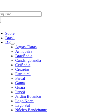
Ir
para
o
scar
conteúdo
ultados
a:
ternar
avegação
Sobre
Brasil
DF
Águas Claras
Arniqueira
Brazlândia
Candangolândia
Ceilândia
Cruzeiro
Estrutural
Fercal
Gama
Guará
Itapoã
Jardim Botânico
Lago Norte
Lago Sul
Núcleo Bandeirante