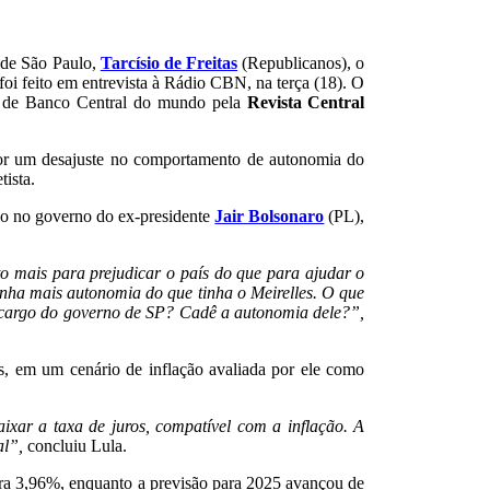
 de São Paulo,
Tarcísio de Freitas
(Republicanos), o
a foi feito em entrevista à Rádio CBN, na terça (18). O
te de Banco Central do mundo pela
Revista Central
r um desajuste no comportamento de autonomia do
tista.
o no governo do ex-presidente
Jair Bolsonaro
(PL),
 mais para prejudicar o país do que para ajudar o
nha mais autonomia do que tinha o Meirelles. O que
 cargo do governo de SP? Cadê a autonomia dele?”,
s, em um cenário de inflação avaliada por ele como
ixar a taxa de juros, compatível com a inflação. A
al”,
concluiu Lula.
para 3,96%, enquanto a previsão para 2025 avançou de