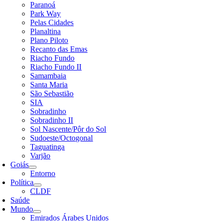
Paranoá
Park Way
Pelas Cidades
Planaltina
Plano Piloto
Recanto das Emas
Riacho Fundo
Riacho Fundo II
Samambaia
Santa Maria
São Sebastião
SIA
Sobradinho
Sobradinho II
Sol Nascente/Pôr do Sol
Sudoeste/Octogonal
Taguatinga
Varjão
Goiás
Entorno
Política
CLDF
Saúde
Mundo
Emirados Árabes Unidos