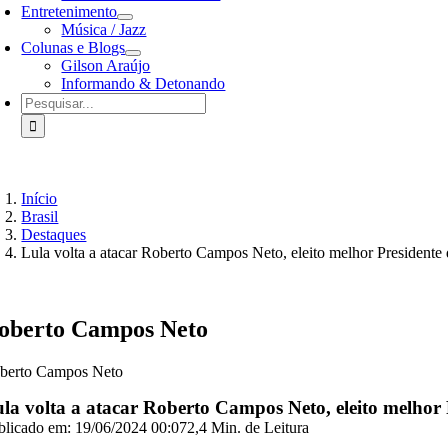
Entretenimento
Música / Jazz
Colunas e Blogs
Gilson Araújo
Informando & Detonando
Buscar
resultados
para:
Início
Brasil
Destaques
Lula volta a atacar Roberto Campos Neto, eleito melhor Presiden
oberto Campos Neto
berto Campos Neto
la volta a atacar Roberto Campos Neto, eleito melho
blicado em: 19/06/2024 00:07
2,4 Min. de Leitura