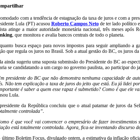
mpartilhar
comodado com a tendência de estagnação da taxa de juros e com a pre
esidente Lula (PT) acusou
Roberto Campos Neto
de ter lado político 
tista atinge a maior autoridade monetária nacional, três meses ap
nking
, que monitora e avalia bancos centrais de todo o planeta.
quanto busca espaço para novos impostos para seguir ampliando a g
gão que regula os juros no Brasil. Sob a atual gestão do BC, os juros 
la ainda sugeriu uma suposta submissão do Presidente do BC ao espectro
taria se candidatando a um cargo no governo paulista, ao participar do j
m presidente do BC que não demonstra nenhuma capacidade de autonom
ís. Não tem explicação a taxa de juros do jeito que está. Eu já lidei
importante é saber a quem esse rapaz é submetido? Como é que ele v
usou Lula.
presidente da República concluiu que o atual patamar de juros da Se
otalmente controlada”.
omo é que você vai convencer o empresário de fazer investimentos s
flação está totalmente controlada. Agora, fica-se inventando discurso d
 último Boletim Focus, divulgado ontem, a estimativa da inflação ofic