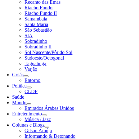
Recanto das Emas
Riacho Fundo
Riacho Fundo II
Samambaia
Santa Maria
São Sebastião
SIA
Sobradinho
Sobradinho II
Sol Nascente/Pôr do Sol
Sudoeste/Octogonal
Taguatinga
Varjão
Goiás
Entorno
Política
CLDF
Saúde
Mundo
Emirados Árabes Unidos
Entretenimento
Música / Jazz
Colunas e Blogs
Gilson Araújo
Informando & Detonando