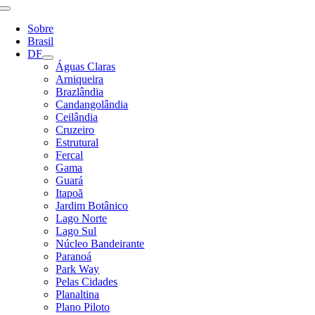
Alternar
Navegação
Sobre
Brasil
DF
Águas Claras
Arniqueira
Brazlândia
Candangolândia
Ceilândia
Cruzeiro
Estrutural
Fercal
Gama
Guará
Itapoã
Jardim Botânico
Lago Norte
Lago Sul
Núcleo Bandeirante
Paranoá
Park Way
Pelas Cidades
Planaltina
Plano Piloto