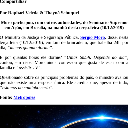
Compartilhar
Por Raphael Veleda & Thayná Schuquel
Moro participou, com outras autoridades, do Seminário Supremo
em Ação, em Brasília, na manhã desta terça-feira (10/12/2019)
O Ministro da Justiça e Segurança Pública,
Sergio Moro
, disse, nest
terça-feira (10/12/2019), em tom de brincadeira, que trabalha 24h po
dia,
“menos quando dorme”.
E por quantas horas ele dorme?
“Umas 6h/5h. Depende do dia”
contou, em risos. Moro ainda confessou que gosta de estar com 
família e
“assistir TV”.
Questionado sobre os principais problemas do país, o ministro avalio
que não existe uma resposta única. Ele acredita que, apesar de tudo
“estamos no caminho certo”.
Fonte:
Metrópoles