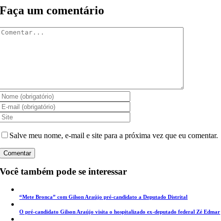
Faça um comentário
Comentar
Salve meu nome, e-mail e site para a próxima vez que eu comentar.
Você também pode se interessar
“Mete Bronca” com Gilson Araújo pré-candidato a Deputado Distrital
O pré-candidato Gilson Araújo visita o hospitalizado ex-deputado federal Zé Edmar