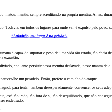
 matou, mentiu, sempre acreditando na própria mentira. Antes, duran
do. Todavia, em todos os lugares para onde vai, é expulso pelo povo, so
“Luladrão, teu lugar é na prisão”.
umana é capaz de suportar o peso de uma vida tão errada, tão cheia de
 a exaustão.
á aliviado, enquanto persistir nessa mentira deslavada, nesse mantra de 
e parecer-lhe um pesadelo. Então, prefere o caminho do ataque.
agnol, para tentar, também desesperadamente, convencer os seus adept
e, está tão irado, tão fora de si, tão desequilibrado, que não conseg
a ser endeusado.
do…