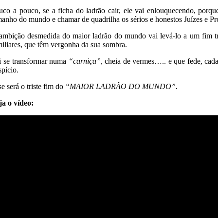
uco a pouco, se a ficha do ladrão cair, ele vai enlouquecendo, porqu
manho do mundo e chamar de quadrilha os sérios e honestos Juízes e Pr
ambição desmedida do maior ladrão do mundo vai levá-lo a um fim tr
miliares, que têm vergonha da sua sombra.
i se transformar numa
“carniça”,
cheia de vermes….. e que fede, cada
spício.
e será o triste fim do
“MAIOR LADRÃO DO MUNDO”.
ja o vídeo: