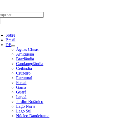
Ir
para
o
scar
conteúdo
ultados
a:
ternar
avegação
Sobre
Brasil
DF
Águas Claras
Arniqueira
Brazlândia
Candangolândia
Ceilândia
Cruzeiro
Estrutural
Fercal
Gama
Guará
Itapoã
Jardim Botânico
Lago Norte
Lago Sul
Núcleo Bandeirante