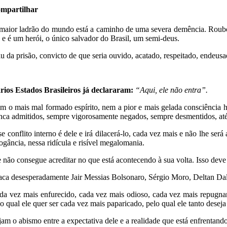
mpartilhar
maior ladrão do mundo está a caminho de uma severa demência. Roubou,
a e é um herói, o único salvador do Brasil, um semi-deus.
iu da prisão, convicto de que seria ouvido, acatado, respeitado, endeusa
rios Estados Brasileiros já declararam:
“Aqui, ele não entra”.
m o mais mal formado espírito, nem a pior e mais gelada consciência h
nca admitidos, sempre vigorosamente negados, sempre desmentidos, até
se conflito interno é dele e irá dilacerá-lo, cada vez mais e não lhe ser
rogância, nessa ridícula e risível megalomania.
e não consegue acreditar no que está acontecendo à sua volta. Isso dev
aca desesperadamente Jair Messias Bolsonaro, Sérgio Moro, Deltan Dall
da vez mais enfurecido, cada vez mais odioso, cada vez mais repugnant
lo qual ele quer ser cada vez mais paparicado, pelo qual ele tanto desej
jam o abismo entre a expectativa dele e a realidade que está enfrentan