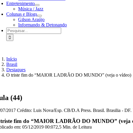
Entretenimento
Música / Jazz
Colunas e Blogs
Gilson Araújo
Informando & Detonando
Buscar
resultados
para:
Início
Brasil
Destaques
O triste fim do “MAIOR LADRÃO DO MUNDO” (veja o vídeo)
ula (44)
/07/2017 Crédito: Luis Nova/Esp. CB/D.A Press. Brasil. Brasilia - DF.
 triste fim do “MAIOR LADRÃO DO MUNDO” (veja o
blicado em: 05/12/2019 00:07
2,5 Min. de Leitura