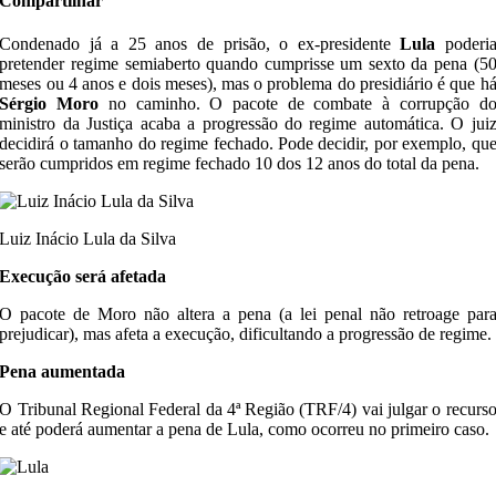
Compartilhar
Condenado já a 25 anos de prisão, o ex-presidente
Lula
poderi
pretender regime semiaberto quando cumprisse um sexto da pena (5
meses ou 4 anos e dois meses), mas o problema do presidiário é que h
Sérgio Moro
no caminho. O pacote de combate à corrupção d
ministro da Justiça acaba a progressão do regime automática. O jui
decidirá o tamanho do regime fechado. Pode decidir, por exemplo, qu
serão cumpridos em regime fechado 10 dos 12 anos do total da pena.
Luiz Inácio Lula da Silva
Execução será afetada
O pacote de Moro não altera a pena (a lei penal não retroage par
prejudicar), mas afeta a execução, dificultando a progressão de regime.
Pena aumentada
O Tribunal Regional Federal da 4ª Região (TRF/4) vai julgar o recurs
e até poderá aumentar a pena de Lula, como ocorreu no primeiro caso.