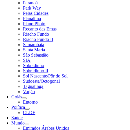
Paranoá
Park Way
Pelas Cidades
Planaltina
Plano Piloto
Recanto das Emas
Riacho Fundo
Riacho Fundo II
Samambaia
Santa Maria
São Sebastião
SIA
Sobradinho
Sobradinho II
Sol Nascente/Pôr do Sol
Sudoeste/Octogonal
Taguatinga
Varjão
Goiás
Entorno
Política
CLDF
Saúde
Mundo
Emirados Árabes Unidos