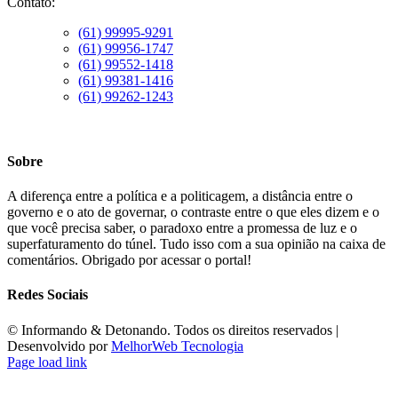
Contato:
(61) 99995-9291
(61) 99956-1747
(61) 99552-1418
(61) 99381-1416
(61) 99262-1243
Sobre
A diferença entre a política e a politicagem, a distância entre o
governo e o ato de governar, o contraste entre o que eles dizem e o
que você precisa saber, o paradoxo entre a promessa de luz e o
superfaturamento do túnel. Tudo isso com a sua opinião na caixa de
comentários. Obrigado por acessar o portal!
Redes Sociais
©️ Informando & Detonando. Todos os direitos reservados |
Desenvolvido por
MelhorWeb Tecnologia
Page load link
Ir
ao