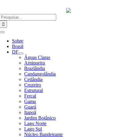
Ir
para
o
Buscar
conteúdo
resultados
para:
Alternar
Navegação
Sobre
Brasil
DF
Águas Claras
Arniqueira
Brazlândia
Candangolândia
Ceilândia
Cruzeiro
Estrutural
Fercal
Gama
Guará
Itapoã
Jardim Botânico
Lago Norte
Lago Sul
Núcleo Bandeirante