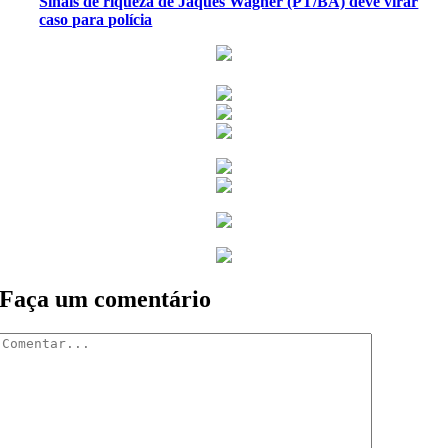
Sinais de riqueza de Jaques Wagner (PT/BA) deve virar
caso para polícia
Faça um comentário
Comentar