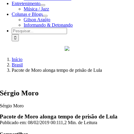
Entretenimento
Música / Jazz
Colunas e Blogs
Gilson Araújo
Informando & Detonando
Buscar
resultados
para:
Início
Brasil
Pacote de Moro alonga tempo de prisão de Lula
Sérgio Moro
Sérgio Moro
Pacote de Moro alonga tempo de prisão de Lula
Publicado em: 08/02/2019 00:11
1,2 Min. de Leitura