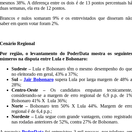
mesmos 38%. A diferença entre os dois é de 13 pontos percentuais h
duas semanas, ela era de 12 pontos.
Brancos e nulos somaram 9% e os entrevistados que disseram nã
saber em quem votar foram 2%.
Cenário Regional
Por região, o levantamento do PoderData mostra os seguinte
números na disputa entre Lula e Bolsonaro:
Sudeste –
Lula e Bolsonaro têm o mesmo desempenho do qu
no eleitorado em geral, 43% a 37%;
Sul –
Jair Bolsonaro
supera Lula por larga margem de 48% 
28%;
Centro-Oeste –
Os candidatos empatam tecnicamente
considerando-se a margem de erro regional de 6,9 p.p. de 1
Bolsonaro 41% X Lula 36%;
Norte –
Bolsonaro tem 50% X Lula 44%. Margem de err
regional é de 6,4 p.p.;
Nordeste –
Lula segue com grande vantagem, como registrad
nas rodadas anteriores de 52%, contra 27% de Bolsonaro.
A pesquisa
PoderData
foi entrevistou 3 mil pessoas, por telefone, e