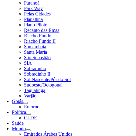
Paranoá
Park Way
Pelas Cidades
Planaltina
Plano Piloto
Recanto das Emas
Riacho Fundo
Riacho Fundo II
Samambaia
Santa Maria
São Sebastião
SIA
Sobradinho
Sobradinho II
Sol Nascente/Pôr do Sol
Sudoeste/Octogonal
Taguatinga
Varjão
Goiás
Entorno
Política
CLDF
Saúde
Mundo
Emirados Árabes Unidos