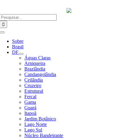
Ir
para
o
Buscar
conteúdo
resultados
para:
Alternar
Navegação
Sobre
Brasil
DF
Águas Claras
Arniqueira
Brazlândia
Candangolândia
Ceilândia
Cruzeiro
Estrutural
Fercal
Gama
Guará
Itapoã
Jardim Botânico
Lago Norte
Lago Sul
Núcleo Bandeirante