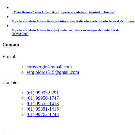
“Mete Bronca” com Gilson Araújo pré-candidato a Deputado Distrital
O pré-candidato Gilson Araújo visita o hospitalizado ex-deputado federal Zé Edmar
O pré-candidato Gilson Araújo (Podemos) visita os amigos de trabalho da
NOVACAP
Contato
E-mail:
lorossergio@gmail.com
sergioloros515@gmail.com
Contato:
(61) 99995-9291
(61) 99956-1747
(61) 99552-1418
(61) 99381-1416
(61) 99262-1243