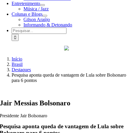
Entretenimento
Música / Jazz
Colunas e Blogs
Gilson Araújo
Informando & Detonando
Buscar
resultados
para:
Início
Brasil
Destaques
Pesquisa aponta queda de vantagem de Lula sobre Bolsonaro
para 6 pontos
Jair Messias Bolsonaro
Presidente Jair Bolsonaro
Pesquisa aponta queda de vantagem de Lula sobre
Bolsonaro para 6 pontos