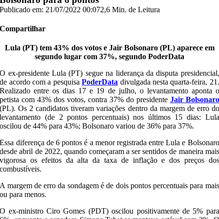
Publicado em: 21/07/2022 00:07
2,6 Min. de Leitura
Compartilhar
Lula (PT) tem 43% dos votos e Jair Bolsonaro (PL) aparece em
segundo lugar com 37%, segundo PoderData
O ex-presidente Lula (PT) segue na liderança da disputa presidencial
de acordo com a pesquisa
PoderData
divulgada nesta quarta-feira, 21
Realizado entre os dias 17 e 19 de julho, o levantamento aponta 
petista com 43% dos votos, contra 37% do presidente
Jair Bolsonar
(PL). Os 2 candidatos tiveram variações dentro da margem de erro d
levantamento (de 2 pontos percentuais) nos últimos 15 dias: Lul
oscilou de 44% para 43%; Bolsonaro variou de 36% para 37%.
Essa diferença de 6 pontos é a menor registrada entre Lula e Bolsonar
desde abril de 2022, quando começaram a ser sentidos de maneira mai
vigorosa os efeitos da alta da taxa de inflação e dos preços do
combustíveis.
A margem de erro da sondagem é de dois pontos percentuais para mai
ou para menos.
O ex-ministro Ciro Gomes (PDT) oscilou positivamente de 5% par