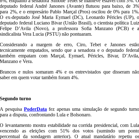
6%, enquanto a senadora Simone Tebet se manteve estável com 3%. 
deputado federal André Janones (Avante) flutuou para baixo, de 3
para 2%, e o empresário Pablo Marçal (Pros) oscilou de 0% para 1%
O ex-deputado José Maria Eymael (DC), Leonardo Péricles (UP), 
deputado federal Luciano Bivar (União Brasil), o cientista política Lui
Felipe D’Avila (Novo), a professora Sofia Manzano (PCB) e 
sindicalista Vera Lucia (PSTU) não pontuaram.
Considerando a margem de erro, Ciro, Tebet e Janones estã
tecnicamente empatados, sendo que a senadora e o deputado federa
também empatam com Marçal, Eymael, Péricles, Bivar, D’Avila
Manzano e Vera.
Brancos e nulos somaram 4% e os entrevistados que disseram nã
saber em quem votar também foram 4%.
Segundo turno
A pesquisa
PoderData
fez apenas uma simulação de segundo turn
para a disputa, confrontando Lula e Bolsonaro.
O levantamento mostra estabilidade na corrida presidencial, com Lul
vencendo as eleições com 51% dos votos (sumindo um pont
percentual da sondagem anterior). O atual mandatário repetiu o