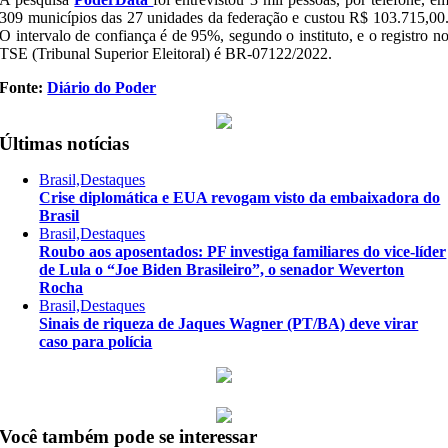
309 municípios das 27 unidades da federação e custou R$ 103.715,00
O intervalo de confiança é de 95%, segundo o instituto, e o registro n
TSE (Tribunal Superior Eleitoral) é BR-07122/2022.
Fonte:
Diário do Poder
Últimas notícias
Brasil,Destaques
Crise diplomática e EUA revogam visto da embaixadora do
Brasil
Brasil,Destaques
Roubo aos aposentados: PF investiga familiares do vice-líder
de Lula o “Joe Biden Brasileiro”, o senador Weverton
Rocha
Brasil,Destaques
Sinais de riqueza de Jaques Wagner (PT/BA) deve virar
caso para polícia
Você também pode se interessar