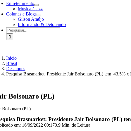
Entretenimento
Música / Jazz
Colunas e Blogs
Gilson Araújo
Informando & Detonando
Buscar
resultados
para:
Início
Brasil
Destaques
Pesquisa Brasmarket: Presidente Jair Bolsonaro (PL) tem 43,5% x
air Bolsonaro (PL)
ir Bolsonaro (PL)
squisa Brasmarket: Presidente Jair Bolsonaro (PL) 
blicado em: 16/09/2022 00:17
0,9 Min. de Leitura