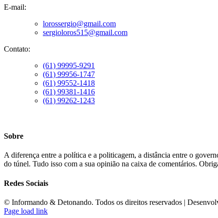
E-mail:
lorossergio@gmail.com
sergioloros515@gmail.com
Contato:
(61) 99995-9291
(61) 99956-1747
(61) 99552-1418
(61) 99381-1416
(61) 99262-1243
Sobre
A diferença entre a política e a politicagem, a distância entre o gove
do túnel. Tudo isso com a sua opinião na caixa de comentários. Obriga
Redes Sociais
©️ Informando & Detonando. Todos os direitos reservados | Desenvo
Page load link