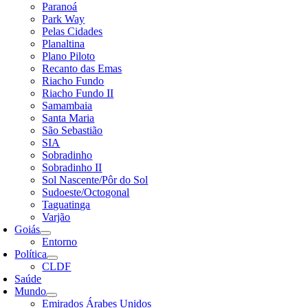
Paranoá
Park Way
Pelas Cidades
Planaltina
Plano Piloto
Recanto das Emas
Riacho Fundo
Riacho Fundo II
Samambaia
Santa Maria
São Sebastião
SIA
Sobradinho
Sobradinho II
Sol Nascente/Pôr do Sol
Sudoeste/Octogonal
Taguatinga
Varjão
Goiás
Entorno
Política
CLDF
Saúde
Mundo
Emirados Árabes Unidos