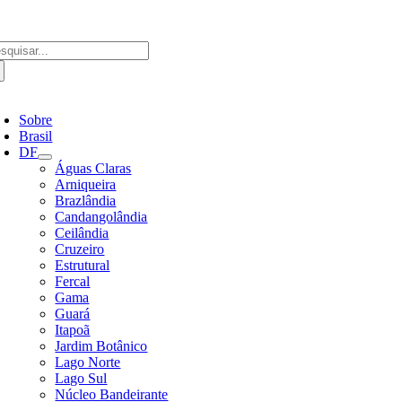
Ir
para
o
scar
conteúdo
ultados
a:
ternar
avegação
Sobre
Brasil
DF
Águas Claras
Arniqueira
Brazlândia
Candangolândia
Ceilândia
Cruzeiro
Estrutural
Fercal
Gama
Guará
Itapoã
Jardim Botânico
Lago Norte
Lago Sul
Núcleo Bandeirante