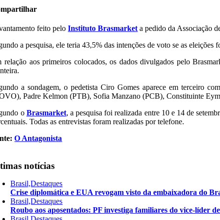
mpartilhar
vantamento feito pelo
Instituto Brasmarket
a pedido da Associação d
gundo a pesquisa, ele teria 43,5% das intenções de voto se as eleições 
 relação aos primeiros colocados, os dados divulgados pelo Brasmark
nteira.
gundo a sondagem, o pedetista Ciro Gomes aparece em terceiro co
OVO), Padre Kelmon (PTB), Sofia Manzano (PCB), Constituinte Eymae
gundo o
Brasmarket
, a pesquisa foi realizada entre 10 e 14 de setem
centuais. Todas as entrevistas foram realizadas por telefone.
nte:
O Antagonista
timas notícias
Brasil,Destaques
Crise diplomática e EUA revogam visto da embaixadora do Bra
Brasil,Destaques
Roubo aos aposentados: PF investiga familiares do vice-líder 
Brasil,Destaques