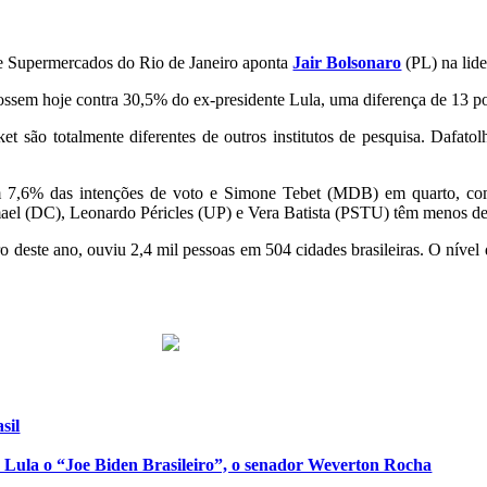
e Supermercados do Rio de Janeiro aponta
Jair Bolsonaro
(PL) na lide
fossem hoje contra 30,5% do ex-presidente Lula, uma diferença de 13 po
et são totalmente diferentes de outros institutos de pesquisa. Dafa
m 7,6% das intenções de voto e Simone Tebet (MDB) em quarto, co
l (DC), Leonardo Péricles (UP) e Vera Batista (PSTU) têm menos d
bro deste ano, ouviu 2,4 mil pessoas em 504 cidades brasileiras. O nív
sil
de Lula o “Joe Biden Brasileiro”, o senador Weverton Rocha