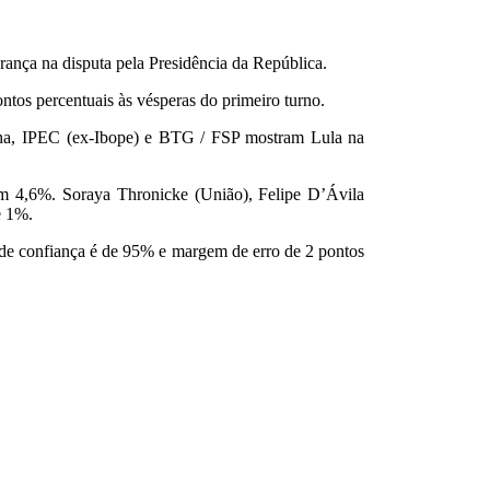
rança na disputa pela Presidência da República.
ntos percentuais às vésperas do primeiro turno.
tolha, IPEC (ex-Ibope) e BTG / FSP mostram Lula na
m 4,6%. Soraya Thronicke (União), Felipe D’Ávila
e 1%.
el de confiança é de 95% e margem de erro de 2 pontos