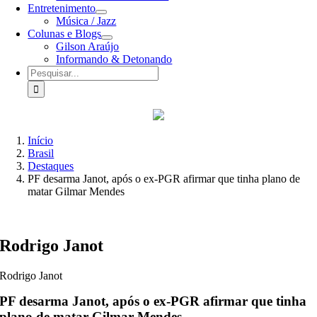
Entretenimento
Música / Jazz
Colunas e Blogs
Gilson Araújo
Informando & Detonando
Buscar
resultados
para:
Início
Brasil
Destaques
PF desarma Janot, após o ex-PGR afirmar que tinha plano de
matar Gilmar Mendes
Rodrigo Janot
Rodrigo Janot
PF desarma Janot, após o ex-PGR afirmar que tinha
plano de matar Gilmar Mendes