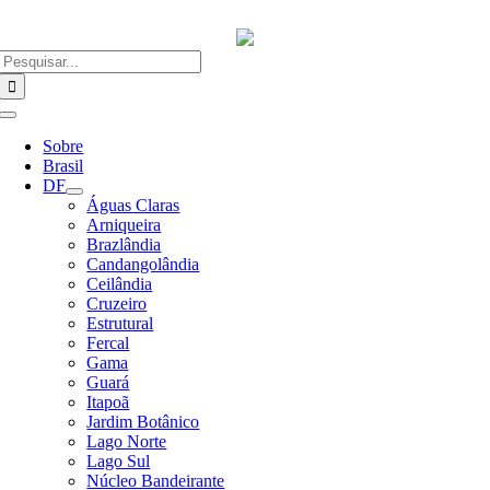
Ir
para
o
Buscar
conteúdo
resultados
para:
Alternar
Navegação
Sobre
Brasil
DF
Águas Claras
Arniqueira
Brazlândia
Candangolândia
Ceilândia
Cruzeiro
Estrutural
Fercal
Gama
Guará
Itapoã
Jardim Botânico
Lago Norte
Lago Sul
Núcleo Bandeirante