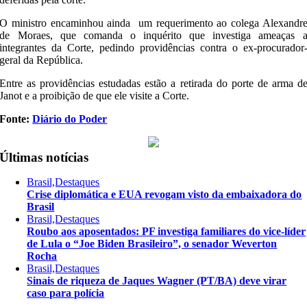
O ministro encaminhou ainda um requerimento ao colega Alexandr
de Moraes, que comanda o inquérito que investiga ameaças 
integrantes da Corte, pedindo providências contra o ex-procurador
geral da República.
Entre as providências estudadas estão a retirada do porte de arma d
Janot e a proibição de que ele visite a Corte.
Fonte:
Diário do Poder
Últimas notícias
Brasil,Destaques
Crise diplomática e EUA revogam visto da embaixadora do
Brasil
Brasil,Destaques
Roubo aos aposentados: PF investiga familiares do vice-líder
de Lula o “Joe Biden Brasileiro”, o senador Weverton
Rocha
Brasil,Destaques
Sinais de riqueza de Jaques Wagner (PT/BA) deve virar
caso para polícia