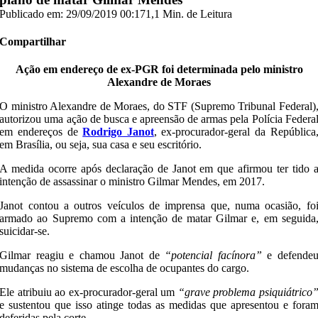
Publicado em: 29/09/2019 00:17
1,1 Min. de Leitura
Compartilhar
Ação em endereço de ex-PGR foi determinada pelo ministro
Alexandre de Moraes
O ministro Alexandre de Moraes, do STF (Supremo Tribunal Federal)
autorizou uma ação de busca e apreensão de armas pela Polícia Federa
em endereços de
Rodrigo Janot
, ex-procurador-geral da República
em Brasília, ou seja, sua casa e seu escritório.
A medida ocorre após declaração de Janot em que afirmou ter tido 
intenção de assassinar o ministro Gilmar Mendes, em 2017.
Janot contou a outros veículos de imprensa que, numa ocasião, fo
armado ao Supremo com a intenção de matar Gilmar e, em seguida
suicidar-se.
Gilmar reagiu e chamou Janot de
“potencial facínora”
e defende
mudanças no sistema de escolha de ocupantes do cargo.
Ele atribuiu ao ex-procurador-geral um
“grave problema psiquiátrico
e sustentou que isso atinge todas as medidas que apresentou e fora
deferidas pela corte.