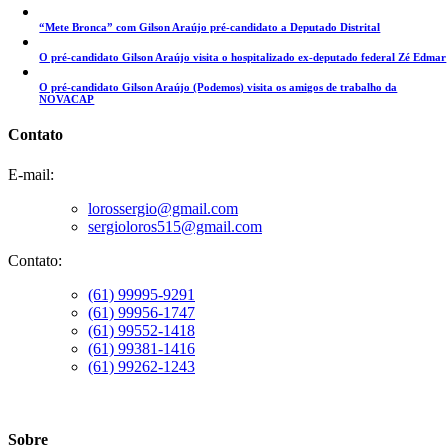
“Mete Bronca” com Gilson Araújo pré-candidato a Deputado Distrital
O pré-candidato Gilson Araújo visita o hospitalizado ex-deputado federal Zé Edmar
O pré-candidato Gilson Araújo (Podemos) visita os amigos de trabalho da
NOVACAP
Contato
E-mail:
lorossergio@gmail.com
sergioloros515@gmail.com
Contato:
(61) 99995-9291
(61) 99956-1747
(61) 99552-1418
(61) 99381-1416
(61) 99262-1243
Sobre