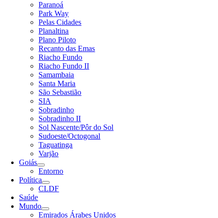
Paranoá
Park Way
Pelas Cidades
Planaltina
Plano Piloto
Recanto das Emas
Riacho Fundo
Riacho Fundo II
Samambaia
Santa Maria
São Sebastião
SIA
Sobradinho
Sobradinho II
Sol Nascente/Pôr do Sol
Sudoeste/Octogonal
Taguatinga
Varjão
Goiás
Entorno
Política
CLDF
Saúde
Mundo
Emirados Árabes Unidos