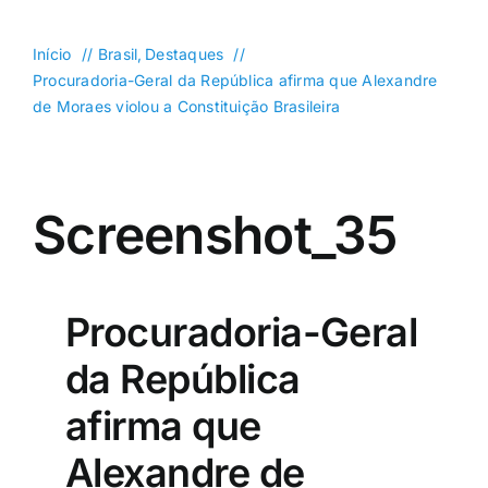
DF
Goiás
Início
Brasil
Destaques
Procuradoria-Geral da República afirma que Alexandre
Política
de Moraes violou a Constituição Brasileira
Saúde
Mundo
Screenshot_35
Entretenimento
Colunas e Blogs
Buscar
Procuradoria-Geral
resultados
para:
da República
afirma que
Alexandre de