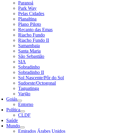
Paranoá
Park Way
Pelas Cidades
Planaltina
Plano Piloto
Recanto das Emas
Riacho Fundo
Riacho Fundo II
Samambaia
Santa Maria
São Sebastião
SIA
Sobradinho
Sobradinho II
Sol Nascente/Pôr do Sol
Sudoeste/Octogonal
Taguatinga
Varjão
Goiás
Entorno
Política
CLDF
Saúde
Mundo
Emirados Árabes Unidos