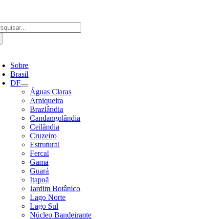
Ir
para
o
scar
conteúdo
ultados
a:
ternar
avegação
Sobre
Brasil
DF
Águas Claras
Arniqueira
Brazlândia
Candangolândia
Ceilândia
Cruzeiro
Estrutural
Fercal
Gama
Guará
Itapoã
Jardim Botânico
Lago Norte
Lago Sul
Núcleo Bandeirante