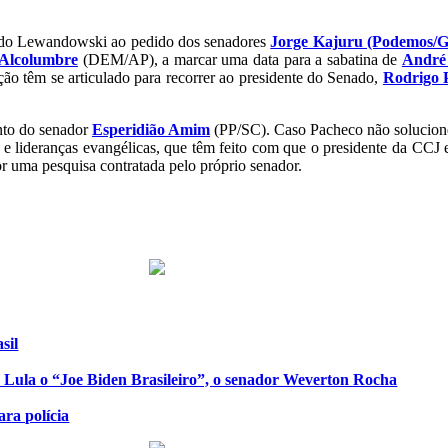
ardo Lewandowski ao pedido dos senadores
Jorge Kajuru (Podemos/GO
 Alcolumbre
(DEM/AP), a marcar uma data para a sabatina de
André
ção têm se articulado para recorrer ao presidente do Senado,
Rodrigo 
nto do senador
Esperidião Amim
(PP/SC). Caso Pacheco não solucione
e lideranças evangélicas, que têm feito com que o presidente da CCJ 
r uma pesquisa contratada pelo próprio senador.
sil
de Lula o “Joe Biden Brasileiro”, o senador Weverton Rocha
ra polícia