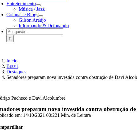
Entretenimento
Música / Jazz
Colunas e Blogs
Gilson Araújo
Informando & Detonando
Buscar
resultados
para:
Início
Brasil
Destaques
Senadores preparam nova investida contra obstrução de Davi Alco
drigo Pacheco e Davi Alcolumbre
nadores preparam nova investida contra obstrução d
blicado em: 14/10/2021 00:22
1 Min. de Leitura
mpartilhar