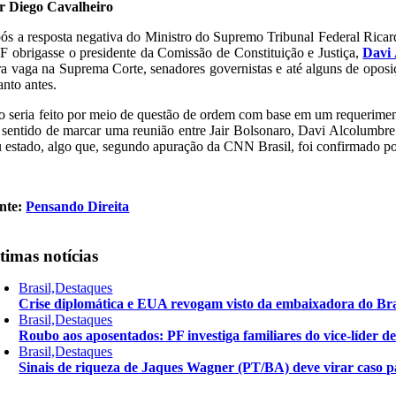
r Diego Cavalheiro
ós a resposta negativa do Ministro do Supremo Tribunal Federal Ric
F obrigasse o presidente da Comissão de Constituição e Justiça,
Davi
ra vaga na Suprema Corte, senadores governistas e até alguns de oposi
anto antes.
so seria feito por meio de questão de ordem com base em um requerime
 sentido de marcar uma reunião entre Jair Bolsonaro, Davi Alcolumbre 
u estado, algo que, segundo apuração da CNN Brasil, foi confirmado po
nte:
Pensando Direita
timas notícias
Brasil,Destaques
Crise diplomática e EUA revogam visto da embaixadora do Bra
Brasil,Destaques
Roubo aos aposentados: PF investiga familiares do vice-líder 
Brasil,Destaques
Sinais de riqueza de Jaques Wagner (PT/BA) deve virar caso pa