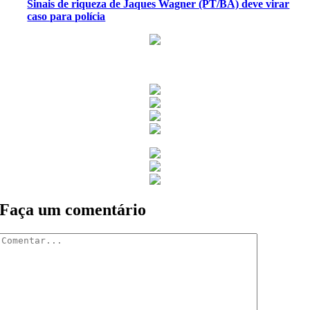
Sinais de riqueza de Jaques Wagner (PT/BA) deve virar
caso para polícia
Faça um comentário
Comentar