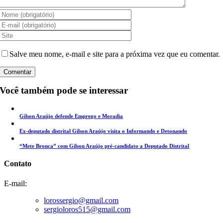
Salve meu nome, e-mail e site para a próxima vez que eu comentar.
Você também pode se interessar
Gilson Araújo defende Emprego e Moradia
Ex-deputado distrital Gilson Araújo visita o Informando e Detonando
“Mete Bronca” com Gilson Araújo pré-candidato a Deputado Distrital
Contato
E-mail:
lorossergio@gmail.com
sergioloros515@gmail.com