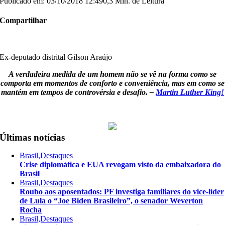
Publicado em: 03/10/2018 12:49
0,3 Min. de Leitura
Compartilhar
Ex-deputado distrital Gilson Araújo
A verdadeira medida de um homem não se vê na forma como se
comporta em momentos de conforto e conveniência, mas em como se
mantém em tempos de controvérsia e desafio. –
Martin Luther King!
Últimas notícias
Brasil,Destaques
Crise diplomática e EUA revogam visto da embaixadora do
Brasil
Brasil,Destaques
Roubo aos aposentados: PF investiga familiares do vice-líder
de Lula o “Joe Biden Brasileiro”, o senador Weverton
Rocha
Brasil,Destaques