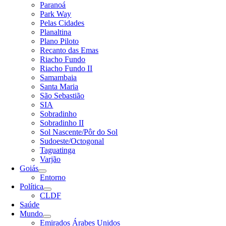
Paranoá
Park Way
Pelas Cidades
Planaltina
Plano Piloto
Recanto das Emas
Riacho Fundo
Riacho Fundo II
Samambaia
Santa Maria
São Sebastião
SIA
Sobradinho
Sobradinho II
Sol Nascente/Pôr do Sol
Sudoeste/Octogonal
Taguatinga
Varjão
Goiás
Entorno
Política
CLDF
Saúde
Mundo
Emirados Árabes Unidos