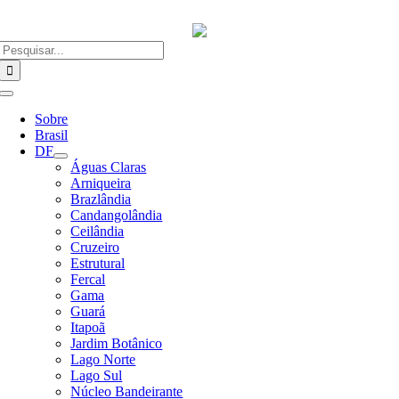
Ir
para
o
Buscar
conteúdo
resultados
para:
Alternar
Navegação
Sobre
Brasil
DF
Águas Claras
Arniqueira
Brazlândia
Candangolândia
Ceilândia
Cruzeiro
Estrutural
Fercal
Gama
Guará
Itapoã
Jardim Botânico
Lago Norte
Lago Sul
Núcleo Bandeirante