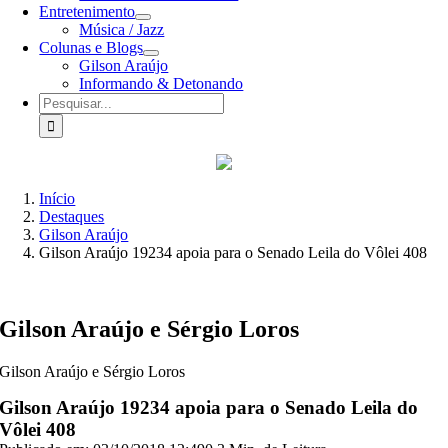
Entretenimento
Música / Jazz
Colunas e Blogs
Gilson Araújo
Informando & Detonando
Buscar
resultados
para:
Início
Destaques
Gilson Araújo
Gilson Araújo 19234 apoia para o Senado Leila do Vôlei 408
Gilson Araújo e Sérgio Loros
Gilson Araújo e Sérgio Loros
Gilson Araújo 19234 apoia para o Senado Leila do
Vôlei 408