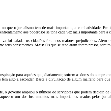
no que o jornalismo tem de mais importante, a combatividade. Em 
o enfrentamento aos poderosos se tona cada vez mais importante para a
bativa foi calada, os cidadãos foram os maiores prejudicados. Além d
ente seus pensamentos.
Mais:
Os que se rebelaram foram presos, tortura
e inspiração para aqueles que, diariamente, sofrem as dores do compr
ue têm algo a esconder. Basta a divulgação de algum malfeito para que
de, o governo ampliou o número de servidores que podem decidir, de a
aqueceu um dos instrumentos mais importantes usados pelos jornali