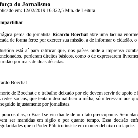
força do Jornalismo
blicado em: 12/02/2019 16:32
2,5 Min. de Leitura
mpartilhar
trágica perda do jornalista
Ricardo Boechat
abre uma lacuna enorme 
acada de forma feroz por exercer sua missão, a de informar o cidadão, 
história está aí para ratificar que, nos países onde a imprensa com
tencionados, perderam direitos básicos, como o de expressarem livrem
curidão por mais de duas décadas.
cardo Boechat
morte de Boechat e o trabalho deixado por ele devem servir de apoio 
s redes sociais, que tentam desqualificar a mídia, só interessam aos q
rseguido injustamente por jornalistas.
 poucos dias, o Brasil se viu diante de um fato preocupante. Sem alar
vem ser mantidas em sigilo e por quanto tempo. Essa decisão enfr
regularidades que o Poder Público insiste em manter debaixo do tapete.