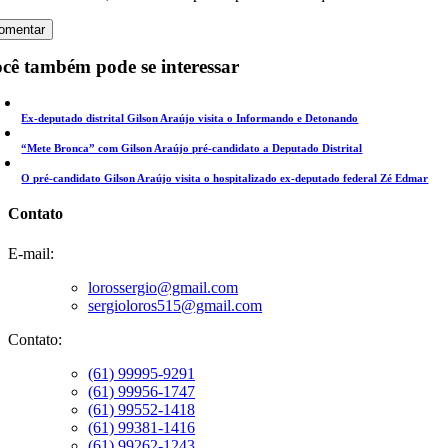
cê também pode se interessar
Ex-deputado distrital Gilson Araújo visita o Informando e Detonando
“Mete Bronca” com Gilson Araújo pré-candidato a Deputado Distrital
O pré-candidato Gilson Araújo visita o hospitalizado ex-deputado federal Zé Edmar
Contato
E-mail:
lorossergio@gmail.com
sergioloros515@gmail.com
Contato:
(61) 99995-9291
(61) 99956-1747
(61) 99552-1418
(61) 99381-1416
(61) 99262-1243