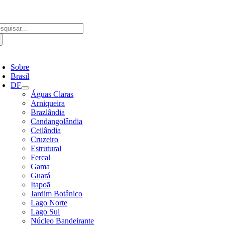
Ir
para
o
scar
conteúdo
ultados
a:
ternar
avegação
Sobre
Brasil
DF
Águas Claras
Arniqueira
Brazlândia
Candangolândia
Ceilândia
Cruzeiro
Estrutural
Fercal
Gama
Guará
Itapoã
Jardim Botânico
Lago Norte
Lago Sul
Núcleo Bandeirante