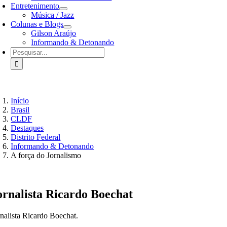
Entretenimento
Música / Jazz
Colunas e Blogs
Gilson Araújo
Informando & Detonando
Buscar
resultados
para:
Início
Brasil
CLDF
Destaques
Distrito Federal
Informando & Detonando
A força do Jornalismo
ornalista Ricardo Boechat
rnalista Ricardo Boechat.