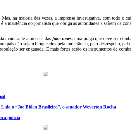
 Mas, na maioria das vezes, a imprensa investigativa, com todo o cui
 a insistência do jornalista que obriga as autoridades a saírem da zona
nda maior ante a ameaça das
fake news
, uma praga que deve ser comb
 país não sejam bloqueados pela intolerância, pelo desrespeito, pela
 a população ser enganada. E mais fortes serão os instrumentos de com
sil
de Lula o “Joe Biden Brasileiro”, o senador Weverton Rocha
ra polícia