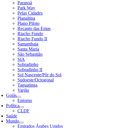
Paranoá
Park Way
Pelas Cidades
Planaltina
Plano Piloto
Recanto das Emas
Riacho Fundo
Riacho Fundo II
Samambaia
Santa Maria
São Sebastião
SIA
Sobradinho
Sobradinho II
Sol Nascente/Pôr do Sol
Sudoeste/Octogonal
Taguatinga
Varjão
Goiás
Entorno
Política
CLDF
Saúde
Mundo
Emirados Árabes Unidos