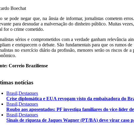
cardo Boechat
o se pode negar que, na ânsia de informar, jornalistas cometem erros.
levante para desnudar a malversação do dinheiro público. Muitas vezes, é
al for o crime cometido.
rnalistas sérios e comprometidos com a verdade ganham relevância ai
pliam e enriquecem o debate. São fundamentais para que os rumos de um
rnalistas no exercício diário da profissão, menores serão os riscos de
onômico.
nte: Correio Braziliense
timas notícias
Brasil,Destaques
Crise diplomática e EUA revogam visto da embaixadora do Bra
Brasil,Destaques
Roubo aos aposentados: PF investiga familiares do vice-líder 
Brasil,Destaques
Sinais de riqueza de Jaques Wagner (PT/BA) deve virar caso pa