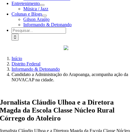
Entretenimento
Música / Jazz
Colunas e Blogs
Gilson Araújo
Informando & Detonando
Buscar
resultados
para:
Início
Distrito Federal
Informando & Detonando
Candidato a Administração do Arapoanga, acompanha ação da
NOVACAP na cidade.
Jornalista Cláudio Ulhoa e a Diretora
Magda da Escola Classe Núcleo Rural
Córrego do Atoleiro
Jornalista Cláudio Ulhoa e a Diretora Magda da Escola Classe Núcleo