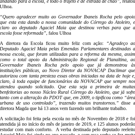
andando para a escola, e todo o trajeto e de estrada de chão”
, relato
Ulhoa.
“Quero agradecer muito ao Governador Ibaneis Rocha pelo apoi
que esta esta dando a nossa comunidade do Córrego do Atoleiro, 
claro ao deputado Agaciel Maia que destinou verbas para que 
escola fosse reformada”
, falou Ulhoa
A diretora da Escola ficou muito feliz com ação:
“Agradeço a
Deputado Agaciel Maia pelas Emendas Parlamentares destinadas 
nossa escola, que foram utilizadas para a reforma da mesma, assi
como o total apoio da Administração Regional de Planaltina, a
Governador Ibaneis Rocha pelo apoio que já demonstrou à
instituições públicas, ao Novo Diretor da NOVACAP Daclimar qu
autorizou com tanta presteza essas obras iniciadas na data de hoje e
claro, à toda equipe de funcionários da NOVACAP que sempre no
atendeu quando solicitado. Que esta seja a primeira de muita
benfeitorias ao nosso Núcleo Rural Córrego do Atoleiro, que já sofr
tanto com a alteração do PDOT que, em 2009, o tipificou como “áre
urbana de uso controlado”, trazendo muitos transtornos.”
disse 
diretora Magda que há 13 anos vem fazendo um brilhante trabalho.
A solicitação foi feita pela escola no mês de Novembro de 2018 e fo
atendida já no início do mês de janeiro de 2019, e 125 alunos poderã
estudar com mais conforto. A verba destinada pelo deputado reeleit
Agaciel Maia foi ainda no ano passado, e com essa verba se fez muit