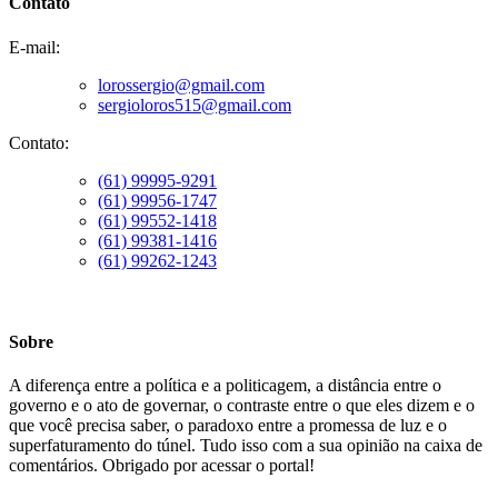
Contato
E-mail:
lorossergio@gmail.com
sergioloros515@gmail.com
Contato:
(61) 99995-9291
(61) 99956-1747
(61) 99552-1418
(61) 99381-1416
(61) 99262-1243
Sobre
A diferença entre a política e a politicagem, a distância entre o
governo e o ato de governar, o contraste entre o que eles dizem e o
que você precisa saber, o paradoxo entre a promessa de luz e o
superfaturamento do túnel. Tudo isso com a sua opinião na caixa de
comentários. Obrigado por acessar o portal!