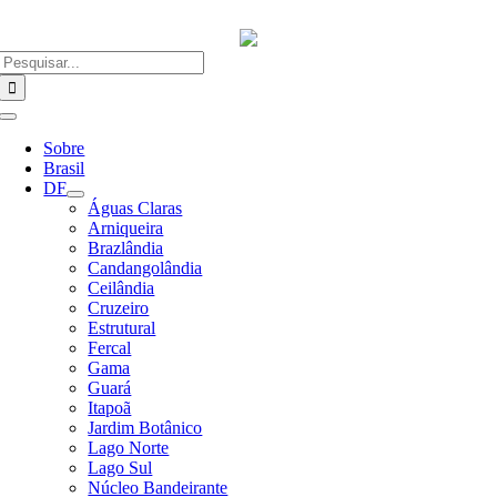
Ir
para
o
Buscar
conteúdo
resultados
para:
Alternar
Navegação
Sobre
Brasil
DF
Águas Claras
Arniqueira
Brazlândia
Candangolândia
Ceilândia
Cruzeiro
Estrutural
Fercal
Gama
Guará
Itapoã
Jardim Botânico
Lago Norte
Lago Sul
Núcleo Bandeirante