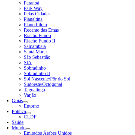
Paranoá
Park Way
Pelas Cidades
Planaltina
Plano Piloto
Recanto das Emas
Riacho Fundo
Riacho Fundo II
Samambaia
Santa Maria
São Sebastião
SIA
Sobradinho
Sobradinho II
Sol Nascente/Pôr do Sol
Sudoeste/Octogonal
Taguatinga
Varjão
Goiás
Entorno
Política
CLDF
Saúde
Mundo
Emirados Árabes Unidos