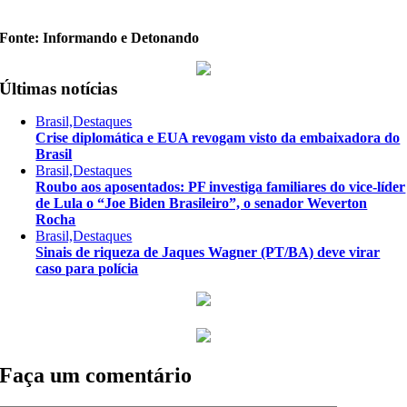
Fonte: Informando e Detonando
Últimas notícias
Brasil,Destaques
Crise diplomática e EUA revogam visto da embaixadora do
Brasil
Brasil,Destaques
Roubo aos aposentados: PF investiga familiares do vice-líder
de Lula o “Joe Biden Brasileiro”, o senador Weverton
Rocha
Brasil,Destaques
Sinais de riqueza de Jaques Wagner (PT/BA) deve virar
caso para polícia
Faça um comentário