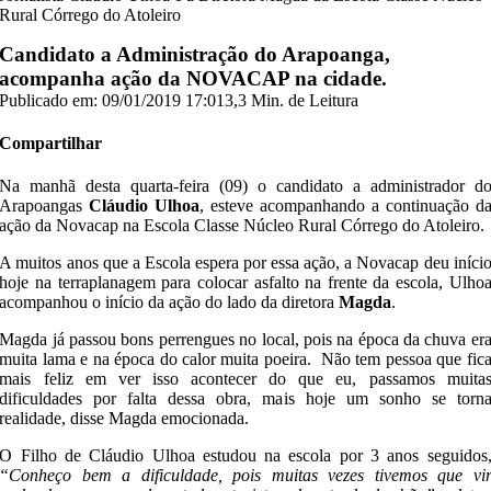
Rural Córrego do Atoleiro
Candidato a Administração do Arapoanga,
acompanha ação da NOVACAP na cidade.
Publicado em: 09/01/2019 17:01
3,3 Min. de Leitura
Compartilhar
Na manhã desta quarta-feira (09) o candidato a administrador d
Arapoangas
Cláudio Ulhoa
, esteve acompanhando a continuação d
ação da Novacap na Escola Classe Núcleo Rural Córrego do Atoleiro.
A muitos anos que a Escola espera por essa ação, a Novacap deu iníci
hoje na terraplanagem para colocar asfalto na frente da escola, Ulho
acompanhou o início da ação do lado da diretora
Magda
.
Magda já passou bons perrengues no local, pois na época da chuva er
muita lama e na época do calor muita poeira. Não tem pessoa que fic
mais feliz em ver isso acontecer do que eu, passamos muita
dificuldades por falta dessa obra, mais hoje um sonho se torn
realidade, disse Magda emocionada.
O Filho de Cláudio Ulhoa estudou na escola por 3 anos seguidos
“Conheço bem a dificuldade, pois muitas vezes tivemos que vi