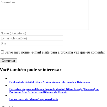
Comentar
Salve meu nome, e-mail e site para a próxima vez que eu comentar.
Você também pode se interessar
Ex-deputado distrital Gilson Araújo visita o Informando e Detonando
Entrevista do pré-candidato a deputado distrital Gilson Araújo (Podemos) no
Programa Atos & Fatos com Ribamar do Recanto
Um encontro de ‘Mestres’ suprapartidário