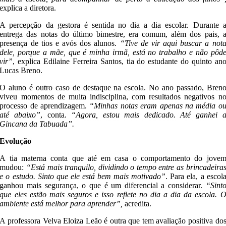
explica a diretora.
A percepção da gestora é sentida no dia a dia escolar. Durante 
entrega das notas do último bimestre, era comum, além dos pais, 
presença de tios e avós dos alunos.
“Tive de vir aqui buscar a not
dele, porque a mãe, que é minha irmã, está no trabalho e não pôd
vir”
, explica Edilaine Ferreira Santos, tia do estudante do quinto an
Lucas Breno.
O aluno é outro caso de destaque na escola. No ano passado, Bren
viveu momentos de muita indisciplina, com resultados negativos n
processo de aprendizagem.
“Minhas notas eram apenas na média o
até abaixo”
, conta.
“Agora, estou mais dedicado. Até ganhei 
Gincana da Tabuada”.
Evolução
A tia materna conta que até em casa o comportamento do jove
mudou:
“Está mais tranquilo, dividindo o tempo entre as brincadeira
e o estudo. Sinto que ele está bem mais motivado”
. Para ela, a escol
ganhou mais segurança, o que é um diferencial a considerar.
“Sint
que eles estão mais seguros e isso reflete no dia a dia da escola. 
ambiente está melhor para aprender”,
acredita.
A professora Velva Eloiza Leão é outra que tem avaliação positiva do