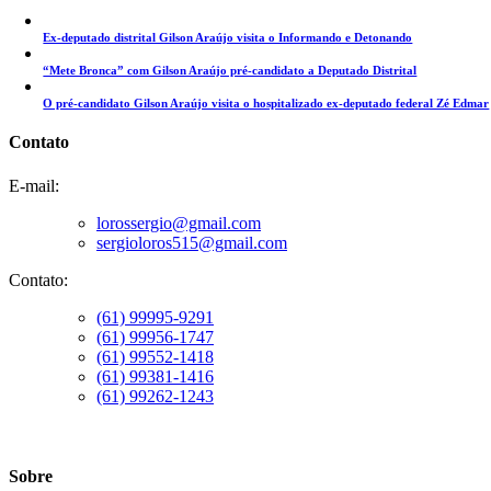
Ex-deputado distrital Gilson Araújo visita o Informando e Detonando
“Mete Bronca” com Gilson Araújo pré-candidato a Deputado Distrital
O pré-candidato Gilson Araújo visita o hospitalizado ex-deputado federal Zé Edmar
Contato
E-mail:
lorossergio@gmail.com
sergioloros515@gmail.com
Contato:
(61) 99995-9291
(61) 99956-1747
(61) 99552-1418
(61) 99381-1416
(61) 99262-1243
Sobre