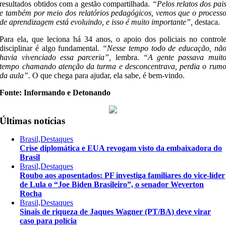
resultados obtidos com a gestão compartilhada.
“Pelos relatos dos pai
e também por meio dos relatórios pedagógicos, vemos que o process
de aprendizagem está evoluindo, e isso é muito importante”,
destaca.
Para ela, que leciona há 34 anos, o apoio dos policiais no control
disciplinar é algo fundamental.
“Nesse tempo todo de educação, nã
havia vivenciado essa parceria”,
lembra.
“A gente passava muit
tempo chamando atenção da turma e desconcentrava, perdia o rum
da aula”.
O que chega para ajudar, ela sabe, é bem-vindo.
Fonte: Informando e Detonando
Últimas notícias
Brasil,Destaques
Crise diplomática e EUA revogam visto da embaixadora do
Brasil
Brasil,Destaques
Roubo aos aposentados: PF investiga familiares do vice-líder
de Lula o “Joe Biden Brasileiro”, o senador Weverton
Rocha
Brasil,Destaques
Sinais de riqueza de Jaques Wagner (PT/BA) deve virar
caso para polícia