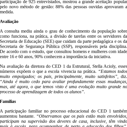
participação de 925 entrevistados, mostrou a grande aceitação popula
pelo novo método de gestão: 88% das pessoas ouvidas aprovaram 
medida.
Avaliação
A consulta mediu ainda o grau de conhecimento da população sobr
como funciona, na prática, a divisão de tarefas entre os servidores d
Secretaria de Educação (SEE) que cuidam da parte pedagógica e os d
Secretaria de Segurança Pública (SSP), responsáveis pela disciplina
De acordo com o estudo, que consultou homens e mulheres com idad
entre 16 e 60 anos, 90% conhecem a importância da iniciativa.
Na avaliação da diretora do CED 1 da Estrutural, Stella Acioly, esse
números expõem o que a escola vivencia na prática.
“Estamos todo
muito empolgados; os pais, principalmente, muito satisfeitos”,
diz
“Ainda é muito cedo para avaliar profundamente essas mudanças
mas, até agora, o que temos visto é uma evolução muito grande n
processo de aprendizagem de todos os alunos”.
Famílias
A participação familiar no processo educacional do CED 1 també
aumentou bastante.
“Observamos que os pais estão mais envolvidos
participam na supervisão dos deveres de casa, inclusive, têm vind
mais à escola, para acompanhar de perto a educação dos filhos”