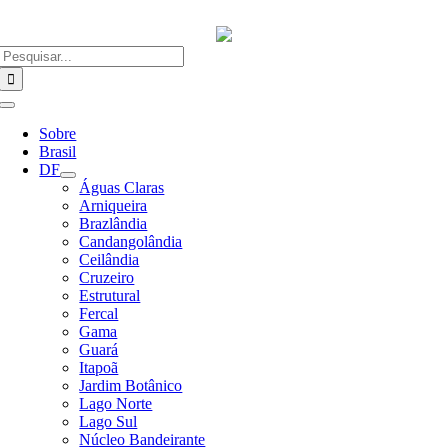
Ir
para
o
Buscar
conteúdo
resultados
para:
Alternar
Navegação
Sobre
Brasil
DF
Águas Claras
Arniqueira
Brazlândia
Candangolândia
Ceilândia
Cruzeiro
Estrutural
Fercal
Gama
Guará
Itapoã
Jardim Botânico
Lago Norte
Lago Sul
Núcleo Bandeirante