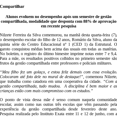
Compartilhar
Alunos evoluem no desempenho após um semestre de gestão
compartilhada, modalidade que desponta com 88% de aprovação
em recente pesquisa
Nilzete Ferreira da Silva comemorou, na manhã desta quarta-feira (7)
o desempenho escolar do filho de 12 anos, Romário da Silva, aluno d
quinta série do ‪Centro Educacional nº 1 (CED 1) da Estrutural. 
garoto conquistou médias bem acima das usuais em todas as matérias
No boletim, o registro do último bimestre imprime notas entre 7 e 9,4
Para a mãe, os resultados positivos colhidos no primeiro semestre sã
frutos da gestão compartilhada entre professores e policiais militares.
“Meu filho fez um golaço, e estou feliz demais com essa evolução
Colocaram até foto dele no mural de destaque!”,
comemora Nilzete
que trabalha como catadora em uma cooperativa da cidade.
“Com 
gestão compartilhada, tudo mudou. A disciplina é bem maior e a
crianças estão com mais compromisso com os estudos.”
O ponto de vista dessa mãe é senso comum naquela comunidad
escolar, assim como nas outras três escolas que vêm passando pel
experiência da gestão compartilhada desde fevereiro deste ano
Pesquisa realizada pelo Instituto Exata entre 11 e 12 de junho, com 