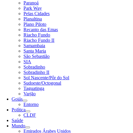
Paranoá
Park Way
Pelas Cidades
Planaltina
Plano Piloto
Recanto das Emas
Riacho Fundo
Riacho Fundo II
Samambaia
Santa Maria
São Sebastião
SIA
Sobradinho
Sobradinho II
Sol Nascente/Pôr do Sol
Sudoeste/Octogonal
Taguatinga
Varjão
Goiás
Entorno
Política
CLDF
Saúde
Mundo
Emirados Árabes Unidos