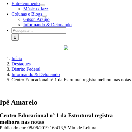
Entretenimento
Música / Jazz
Colunas e Blogs
Gilson Araújo
Informando & Detonando
Buscar
resultados
para:
Início
Destaques
Distrito Federal
Informando & Detonando
Centro Educacional nº 1 da Estrutural registra melhora nas notas
Ipê Amarelo
Centro Educacional nº 1 da Estrutural registra
melhora nas notas
Publicado em: 08/08/2019 16:41
3,5 Min. de Leitura