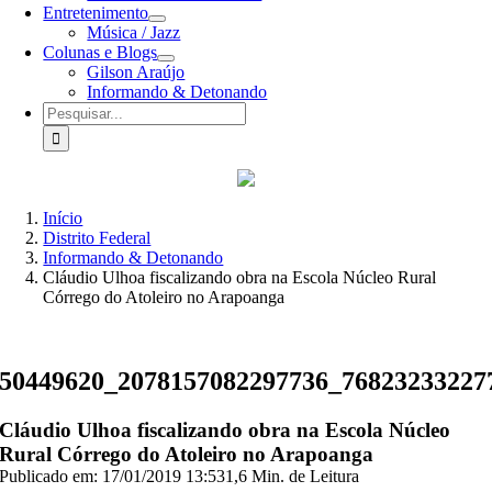
Entretenimento
Música / Jazz
Colunas e Blogs
Gilson Araújo
Informando & Detonando
Buscar
resultados
para:
Início
Distrito Federal
Informando & Detonando
Cláudio Ulhoa fiscalizando obra na Escola Núcleo Rural
Córrego do Atoleiro no Arapoanga
50449620_2078157082297736_76823233227
Cláudio Ulhoa fiscalizando obra na Escola Núcleo
Rural Córrego do Atoleiro no Arapoanga
Publicado em: 17/01/2019 13:53
1,6 Min. de Leitura