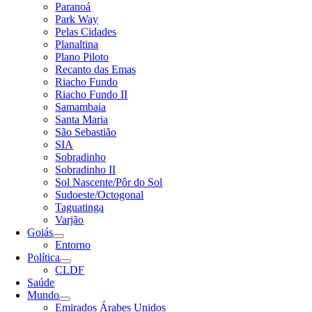
Paranoá
Park Way
Pelas Cidades
Planaltina
Plano Piloto
Recanto das Emas
Riacho Fundo
Riacho Fundo II
Samambaia
Santa Maria
São Sebastião
SIA
Sobradinho
Sobradinho II
Sol Nascente/Pôr do Sol
Sudoeste/Octogonal
Taguatinga
Varjão
Goiás
Entorno
Política
CLDF
Saúde
Mundo
Emirados Árabes Unidos