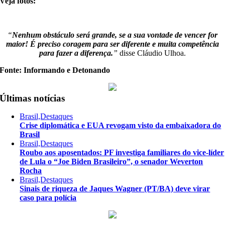
Veja fotos:
“
Nenhum obstáculo será grande, se a sua vontade de vencer for
maior! É preciso coragem para ser diferente e muita competência
para fazer a diferença.
”
disse Cláudio Ulhoa.
Fonte: Informando e Detonando
Últimas notícias
Brasil,Destaques
Crise diplomática e EUA revogam visto da embaixadora do
Brasil
Brasil,Destaques
Roubo aos aposentados: PF investiga familiares do vice-líder
de Lula o “Joe Biden Brasileiro”, o senador Weverton
Rocha
Brasil,Destaques
Sinais de riqueza de Jaques Wagner (PT/BA) deve virar
caso para polícia