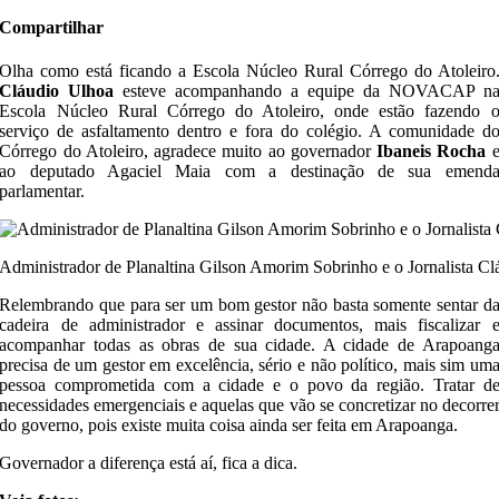
Compartilhar
Olha como está ficando a Escola Núcleo Rural Córrego do Atoleiro
Cláudio Ulhoa
esteve acompanhando a equipe da NOVACAP n
Escola Núcleo Rural Córrego do Atoleiro, onde estão fazendo 
serviço de asfaltamento dentro e fora do colégio. A comunidade d
Córrego do Atoleiro, agradece muito ao governador
Ibaneis Rocha
ao deputado Agaciel Maia com a destinação de sua emend
parlamentar.
Administrador de Planaltina Gilson Amorim Sobrinho e o Jornalista C
Relembrando que para ser um bom gestor não basta somente sentar d
cadeira de administrador e assinar documentos, mais fiscalizar 
acompanhar todas as obras de sua cidade. A cidade de Arapoang
precisa de um gestor em excelência, sério e não político, mais sim um
pessoa comprometida com a cidade e o povo da região. Tratar d
necessidades emergenciais e aquelas que vão se concretizar no decorre
do governo, pois existe muita coisa ainda ser feita em Arapoanga.
Governador a diferença está aí, fica a dica.