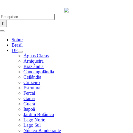
Ir
para
o
Buscar
conteúdo
resultados
para:
Alternar
Navegação
Sobre
Brasil
DF
Águas Claras
Arniqueira
Brazlândia
Candangolândia
Ceilândia
Cruzeiro
Estrutural
Fercal
Gama
Guará
Itapoã
Jardim Botânico
Lago Norte
Lago Sul
Núcleo Bandeirante