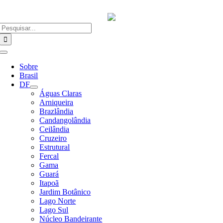
Ir
para
o
Buscar
conteúdo
resultados
para:
Alternar
Navegação
Sobre
Brasil
DF
Águas Claras
Arniqueira
Brazlândia
Candangolândia
Ceilândia
Cruzeiro
Estrutural
Fercal
Gama
Guará
Itapoã
Jardim Botânico
Lago Norte
Lago Sul
Núcleo Bandeirante