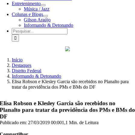
Entretenimento
Música / Jazz
Colunas e Blogs
Gilson Araújo
Informando & Detonando
Buscar
resultados
para:
Início
Destaques
Distrito Federal
Informando & Detonando
Elisa Robson e Klesley Garcia são recebidos no Planalto para
tratar da previdência dos PMs e BMs do DF
Elisa Robson e Klesley Garcia são recebidos no
Planalto para tratar da previdência dos PMs e BMs d
DF
Publicado em: 27/03/2019 00:00
1,1 Min. de Leitura
Compartilhar