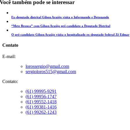
Você também pode se interessar
Ex-deputado distrital Gilson Araújo visita o Informando e Detonando
“Mete Bronca” com Gilson Araújo pré-candidato a Deputado Distrital
O pré-candidato Gilson Araújo visita o hospitalizado ex-deputado federal Zé Edmar
Contato
E-mail:
lorossergio@gmail.com
sergioloros515@gmail.com
Contato:
(61) 99995-9291
(61) 99956-1747
(61) 99552-1418
(61) 99381-1416
(61) 99262-1243