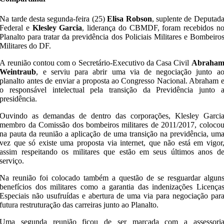
Na tarde desta segunda-feira (25)
Elisa Robson
, suplente de Deputad
Federal e
Klesley Garcia
, liderança do CBMDF, foram recebidos n
Planalto para tratar da previdência dos Policiais Militares e Bombeiro
Militares do DF.
A reunião contou com o Secretário-Executivo da Casa Civil
Abraha
Weintraub
, e serviu para abrir uma via de negociação junto a
planalto antes de enviar a proposta ao Congresso Nacional. Abraham 
o responsável intelectual pela transição da Previdência junto 
presidência.
Ouvindo as demandas de dentro das corporações, Klesley Garci
membro da Comissão dos bombeiros militares de 2011/2017, coloco
na pauta da reunião a aplicação de uma transição na previdência, um
vez que só existe uma proposta via internet, que não está em vigor
assim respeitando os militares que estão em seus últimos anos d
serviço.
Na reunião foi colocado também a questão de se resguardar algun
benefícios dos militares como a garantia das indenizações Licença
Especiais não usufruídas e abertura de uma via para negociação par
futura restruturação das carreiras junto ao Planalto.
Uma segunda reunião ficou de ser marcada com a assessori