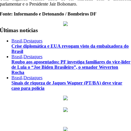
parlamentar e o Presidente Jair Bolsonaro.
Fonte: Informando e Detonando / Bombeiros DF
Últimas notícias
Brasil,Destaques
Crise diplomática e EUA revogam visto da embaixadora do
Brasil
Brasil,Destaques
Roubo aos aposentados: PF investiga familiares do vice-líder
de Lula o “Joe Biden Brasileiro”, o senador Weverton
Rocha
Brasil,Destaques
Sinais de riqueza de Jaques Wagner (PT/BA) deve virar
caso para polícia