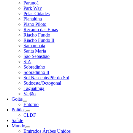
Paranoá
Park Way
Pelas Cidades
Planaltina
Plano Piloto
Recanto das Emas
Riacho Fundo
Riacho Fundo II
Samambaia
Santa Maria
São Sebastião
SIA
Sobradinho
Sobradinho II
Sol Nascente/Pôr do Sol
Sudoeste/Octogonal
Taguatinga
Varjão
Goiás
Entorno
Política
CLDF
Saúde
Mundo
Emirados Árabes Unidos