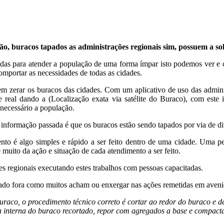
tão, buracos tapados as administrações regionais sim, possuem a so
hadas para atender a população de uma forma ímpar isto podemos ver e
omportar as necessidades de todas as cidades.
em zerar os buracos das cidades. Com um aplicativo de uso das admini
 real dando a (Localização exata via satélite do Buraco), com este
necessário a população.
informação passada é que os buracos estão sendo tapados por via de d
ento é algo simples e rápido a ser feito dentro de uma cidade. Uma 
e muito da ação e situação de cada atendimento a ser feito.
es regionais executando estes trabalhos com pessoas capacitadas.
gado fora como muitos acham ou enxergar nas ações remetidas em aveni
aco, o procedimento técnico correto é cortar ao redor do buraco e de s
interna do buraco recortado, repor com agregados a base e compactar, 