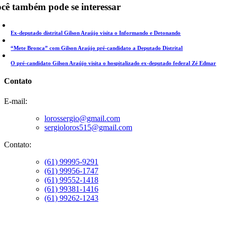
cê também pode se interessar
Ex-deputado distrital Gilson Araújo visita o Informando e Detonando
“Mete Bronca” com Gilson Araújo pré-candidato a Deputado Distrital
O pré-candidato Gilson Araújo visita o hospitalizado ex-deputado federal Zé Edmar
Contato
E-mail:
lorossergio@gmail.com
sergioloros515@gmail.com
Contato:
(61) 99995-9291
(61) 99956-1747
(61) 99552-1418
(61) 99381-1416
(61) 99262-1243