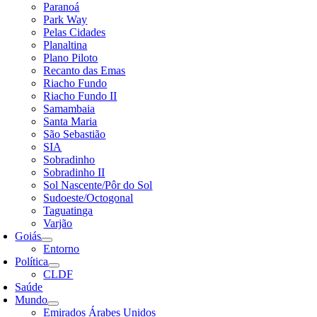
Paranoá
Park Way
Pelas Cidades
Planaltina
Plano Piloto
Recanto das Emas
Riacho Fundo
Riacho Fundo II
Samambaia
Santa Maria
São Sebastião
SIA
Sobradinho
Sobradinho II
Sol Nascente/Pôr do Sol
Sudoeste/Octogonal
Taguatinga
Varjão
Goiás
Entorno
Política
CLDF
Saúde
Mundo
Emirados Árabes Unidos