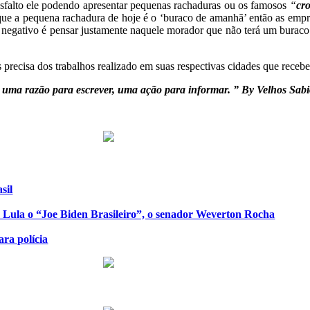
asfalto ele podendo apresentar pequenas rachaduras ou os famosos
“
cro
que a pequena rachadura de hoje é o ‘buraco de amanhã’ então as empr
ao negativo é pensar justamente naquele morador que não terá um buraco
s precisa dos trabalhos realizado em suas respectivas cidades que rece
a, uma razão para escrever, uma ação para informar. ” By Velhos Sabi
sil
de Lula o “Joe Biden Brasileiro”, o senador Weverton Rocha
ra polícia