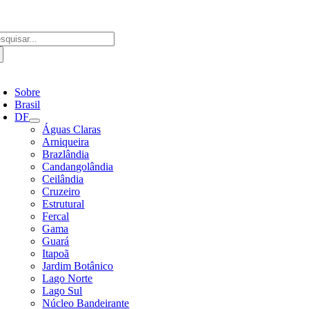
Ir
para
o
scar
conteúdo
ultados
a:
ternar
avegação
Sobre
Brasil
DF
Águas Claras
Arniqueira
Brazlândia
Candangolândia
Ceilândia
Cruzeiro
Estrutural
Fercal
Gama
Guará
Itapoã
Jardim Botânico
Lago Norte
Lago Sul
Núcleo Bandeirante