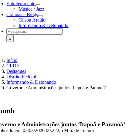
Entretenimento
Música / Jazz
Colunas e Blogs
Gilson Araújo
Informando & Detonando
Buscar
resultados
para:
Início
CLDF
Destaques
Distrito Federal
Informando & Detonando
Governo e Administrações juntos ‘Itapoã e Paranoá’
humb
verno e Administrações juntos ‘Itapoã e Paranoá’
blicado em: 02/03/2020 00:22
2,6 Min. de Leitura