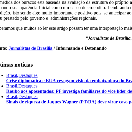
medida dos buracos esta baseada na avaliação da estrutura do próprio 
rnando sua aparência Inicial como um casco de crocodilo. Lembrando 
dição, isto sendo algo muito importante e positivo pois, se antecipar 
u prestado pelo governo e administrações regionais.
peramos que muitos ao ler este artigo possam ter uma interpretação mai
“Jornalistas de Brasíli
nte:
Jornalistas de Brasília
/ Informando e Detonando
timas notícias
Brasil,Destaques
Crise diplomática e EUA revogam visto da embaixadora do Bra
Brasil,Destaques
Roubo aos aposentados: PF investiga familiares do vice-líder 
Brasil,Destaques
Sinais de riqueza de Jaques Wagner (PT/BA) deve virar caso pa