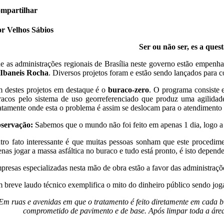
mpartilhar
r Velhos Sábios
Ser ou não ser, es a ques
e as administrações regionais de Brasília neste governo estão empen
e
Ibaneis Rocha
. Diversos projetos foram e estão sendo lançados para c
 destes projetos em destaque é o
buraco-zero
. O programa consiste 
racos pelo sistema de uso georreferenciado que produz uma agilidade
atamente onde esta o problema é assim se deslocam para o atendimento 
servação:
Sabemos que o mundo não foi feito em apenas 1 dia, logo a 
tro fato interessante é que muitas pessoas sonham que este procedim
enas jogar a massa asfáltica no buraco e tudo está pronto, é isto depend
presas especializadas nesta mão de obra estão a favor das administraçõ
 breve laudo técnico exemplifica o mito do dinheiro público sendo jo
Em ruas e avenidas em que o tratamento é feito diretamente em cada bur
comprometido de pavimento e de base. Após limpar toda a área 