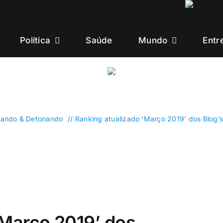
Política
Saúde
Mundo
Entr
mando & Detonando
Ranking atualizado ‘Março 2019’ dos Blog’s 
‘Março 2019’ dos