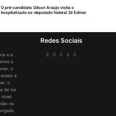
O pré-candidato Gilson Araújo visita o
hospitalizado ex-deputado federal Zé Edmar
Redes Sociais
ica e a
entre o
rnar, o
s dizem e
er, o
a de luz
 túnel.
nião na
brigado