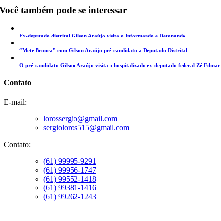
Você também pode se interessar
Ex-deputado distrital Gilson Araújo visita o Informando e Detonando
“Mete Bronca” com Gilson Araújo pré-candidato a Deputado Distrital
O pré-candidato Gilson Araújo visita o hospitalizado ex-deputado federal Zé Edmar
Contato
E-mail:
lorossergio@gmail.com
sergioloros515@gmail.com
Contato:
(61) 99995-9291
(61) 99956-1747
(61) 99552-1418
(61) 99381-1416
(61) 99262-1243