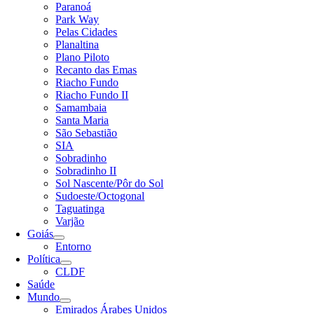
Paranoá
Park Way
Pelas Cidades
Planaltina
Plano Piloto
Recanto das Emas
Riacho Fundo
Riacho Fundo II
Samambaia
Santa Maria
São Sebastião
SIA
Sobradinho
Sobradinho II
Sol Nascente/Pôr do Sol
Sudoeste/Octogonal
Taguatinga
Varjão
Goiás
Entorno
Política
CLDF
Saúde
Mundo
Emirados Árabes Unidos