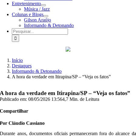
Entretenimento
Música / Jazz
Colunas e Blogs
Gilson Araújo
Informando & Detonando
Buscar
resultados
para:
Início
Destaques
Informando & Detonando
A hora da verdade em Itirapina/SP – “Veja os fatos”
A hora da verdade em Itirapina/SP – “Veja os fatos”
Publicado em: 08/05/2026 13:56
4,7 Min. de Leitura
Compartilhar
Por Cláudio Cassiano
Durante anos, documentos oficiais permaneceram fora do alcance d