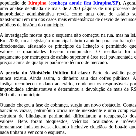
população de
Itirapina
(
conheça aonde fica Itirapina/SP
). Agora
uma análise detalhada de mais de 2.200 páginas de um processo d
improbidade administrativa revela como uma obra de asfalto s
transformou em um dos casos mais emblemáticos de desvio de recurso
públicos da história do município.
A investigação mostra que o esquema não começou na rua, mas na lei
Em 2006, uma legislação municipal abriu caminho para contrataçõe
direcionadas, afastando os princípios da licitação e permitindo qu
valores e quantidades fossem manipulados. O resultado foi 
pagamento por metragem de asfalto superior à área real pavimentada 
preços acima de qualquer parâmetro técnico de mercado.
A perícia do Ministério Público foi clara:
Parte do asfalto pag
nunca existiu. Ainda assim, o dinheiro saiu dos cofres públicos. 
Justiça reconheceu o dano ao erário, condenou os responsáveis po
improbidade administrativa e determinou a devolução de mais de R
600 mil ao município.
Quando chegou a fase de cobrança, surgiu um novo obstáculo. Conta
bancárias vazias, patrimônio oficialmente inexistente e uma complex
estrutura de blindagem patrimonial dificultaram a recuperação do
valores. Bens foram bloqueados, veículos localizados e imóvei
tornaram-se indisponíveis, afetando inclusive cidadãos de boa-fé qu
nada tinham a ver com o esquema.