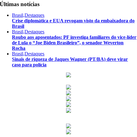
Últimas notícias
Brasil,Destaques
Crise diplomática e EUA revogam visto da embaixadora do
Brasil
Brasil,Destaques
Roubo aos aposentados: PF investiga familiares do vice-líder
de Lula o “Joe Biden Brasileiro”, o senador Weverton
Rocha
Brasil,Destaques
Sinais de riqueza de Jaques Wagner (PT/BA) deve virar
caso para polícia