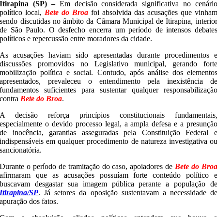
Itirapina (SP) –
Em decisão considerada significativa no cenári
político local,
Bete do Broa
foi absolvida das acusações que vinha
sendo discutidas no âmbito da Câmara Municipal de Itirapina, interio
de São Paulo. O desfecho encerra um período de intensos debate
políticos e repercussão entre moradores da cidade.
As acusações haviam sido apresentadas durante procedimentos 
discussões promovidos no Legislativo municipal, gerando fort
mobilização política e social. Contudo, após análise dos elemento
apresentados, prevaleceu o entendimento pela inexistência d
fundamentos suficientes para sustentar qualquer responsabilizaçã
contra
Bete do Broa
.
A decisão reforça princípios constitucionais fundamentais
especialmente o devido processo legal, a ampla defesa e a presunçã
de inocência, garantias asseguradas pela Constituição Federal 
indispensáveis em qualquer procedimento de natureza investigativa o
sancionatória.
Durante o período de tramitação do caso, apoiadores de
Bete do Bro
afirmaram que as acusações possuíam forte conteúdo político 
buscavam desgastar sua imagem pública perante a população d
Itirapina/SP
. Já setores da oposição sustentavam a necessidade d
apuração dos fatos.