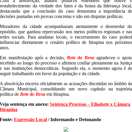
Com a absolvição, aliados políticos entendem que houve 
restabelecimento da verdade dos fatos e da honra da liderança local
destacando que a conclusão do caso demonstra a importância d
decisões pautadas em provas concretas e não em disputas políticas.
Moradores da cidade acompanharam atentamente o desenrolar d
episódio, que ganhou repercussão nos meios políticos regionais e na
redes sociais. Para analistas locais, o encerramento do caso poder
influenciar diretamente o cenário político de Itirapina nos próximo
anos.
Em manifestação após a decisão,
Bete do Broa
agradeceu o apoi
recebido ao longo do processo e afirmou confiar plenamente na Justiç
e nas instituições democráticas. Segundo ela, o momento agora é d
seguir trabalhando em favor da população e da cidade.
A absolvição encerra oficialmente as acusações discutidas no âmbito d
Câmara Municipal, consolidando um novo capítulo na trajetóri
política de
Bete do Broa
em Itirapina.
Veja sentença em anexo:
Sentença Processo – Elisabete x Câmara
Itirapina
Fonte:
Expressão Local
/ Informando e Detonando