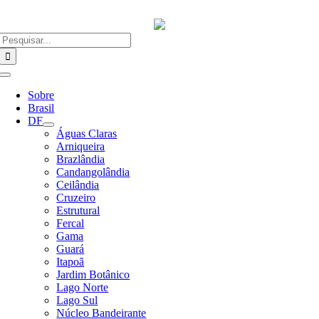
Ir
para
o
Buscar
conteúdo
resultados
para:
Alternar
Navegação
Sobre
Brasil
DF
Águas Claras
Arniqueira
Brazlândia
Candangolândia
Ceilândia
Cruzeiro
Estrutural
Fercal
Gama
Guará
Itapoã
Jardim Botânico
Lago Norte
Lago Sul
Núcleo Bandeirante