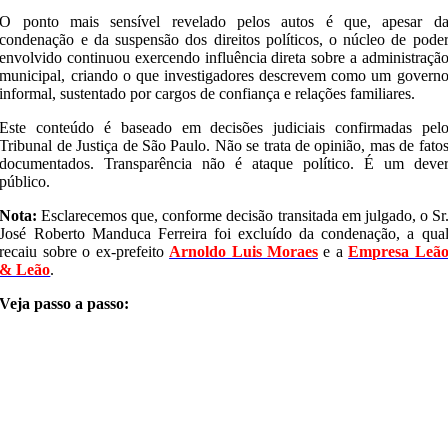
O ponto mais sensível revelado pelos autos é que, apesar d
condenação e da suspensão dos direitos políticos, o núcleo de pode
envolvido continuou exercendo influência direta sobre a administraçã
municipal, criando o que investigadores descrevem como um govern
informal, sustentado por cargos de confiança e relações familiares.
Este conteúdo é baseado em decisões judiciais confirmadas pel
Tribunal de Justiça de São Paulo. Não se trata de opinião, mas de fato
documentados. Transparência não é ataque político. É um deve
público.
Nota:
Esclarecemos que, conforme decisão transitada em julgado, o Sr
José Roberto Manduca Ferreira foi excluído da condenação, a qua
recaiu sobre o ex-prefeito
Arnoldo Luis Moraes
e a
Empresa Leã
& Leão
.
Veja passo a passo: