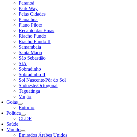
Paranoá
Park Way
Pelas Cidades
Planaltina
Plano Piloto
Recanto das Emas
Riacho Fundo
Riacho Fundo II
Samambaia
Santa Maria
São Sebastião
SIA
Sobradinho
Sobradinho II
Sol Nascente/Pôr do Sol
Sudoeste/Octogonal
Taguatinga
Varjão
Goiás
Entorno
Política
CLDF
Saúde
Mundo
Emirados Árabes Unidos