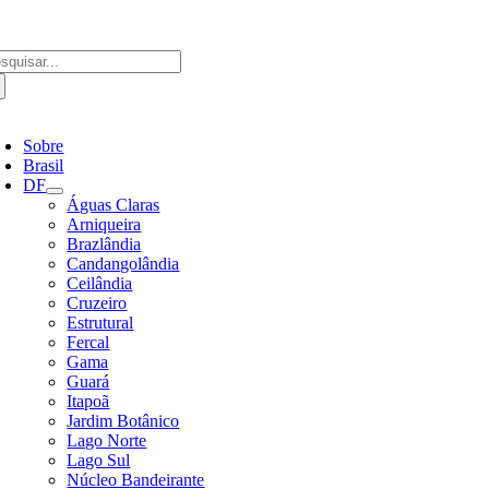
Ir
para
o
scar
conteúdo
ultados
a:
ternar
avegação
Sobre
Brasil
DF
Águas Claras
Arniqueira
Brazlândia
Candangolândia
Ceilândia
Cruzeiro
Estrutural
Fercal
Gama
Guará
Itapoã
Jardim Botânico
Lago Norte
Lago Sul
Núcleo Bandeirante