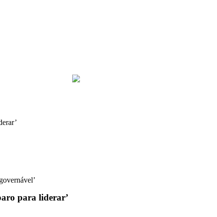
derar’
governável’
aro para liderar’