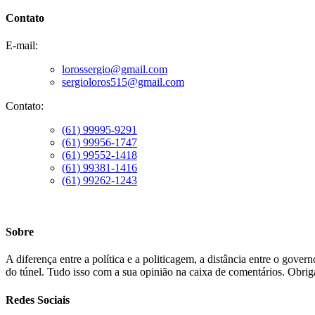
Contato
E-mail:
lorossergio@gmail.com
sergioloros515@gmail.com
Contato:
(61) 99995-9291
(61) 99956-1747
(61) 99552-1418
(61) 99381-1416
(61) 99262-1243
Sobre
A diferença entre a política e a politicagem, a distância entre o gove
do túnel. Tudo isso com a sua opinião na caixa de comentários. Obriga
Redes Sociais