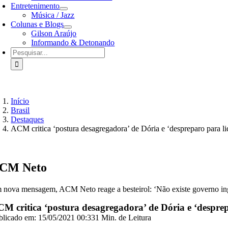
Entretenimento
Música / Jazz
Colunas e Blogs
Gilson Araújo
Informando & Detonando
Buscar
resultados
para:
Início
Brasil
Destaques
ACM critica ‘postura desagregadora’ de Dória e ‘despreparo para li
CM Neto
 nova mensagem, ACM Neto reage a besteirol: ‘Não existe governo in
M critica ‘postura desagregadora’ de Dória e ‘desprep
blicado em: 15/05/2021 00:33
1 Min. de Leitura