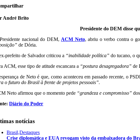
mpartilhar
r André Brito
Presidente do DEM disse que
Presidente nacional do DEM,
ACM Neto
, abriu o verbo contra o 
posição”
de Dória.
ex-prefeito de Salvador criticou a
“inabilidade política”
do tucano, o q
ra ACM, esse tipo de atitude escancara a
“postura desagregadora”
de 
esperança de Neto é que, como aconteceu em passado recente, o PSDB
a o futuro do Brasil à frente de projetos pessoais”.
M Neto afirmou que o momento pede
“grandeza e compromisso”
dos
nte:
Diário do Poder
timas notícias
Brasil,Destaques
Crise diplomática e EUA revogam visto da embaixadora do Bra