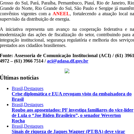
Grosso do Sul, Pará, Paraíba, Pernambuco, Piauí, Rio de Janeiro, Ri
Grande do Norte, Rio Grande do Sul, São Paulo e Sergipe já mantê
convênios vigentes com a
ANEEL
, fortalecendo a atuação local n
supervisão da distribuição de energia.
A iniciativa representa um avanço na cooperação federativa e n
modernização das ações de fiscalização do setor, contribuindo para 
integração institucional, segurança regulatória e melhoria dos serviço
prestados aos cidadãos brasilienses.
Fonte: Assessoria de Comunicação Institucional (ACI) / (61) 396
4972 – (61) 3966 7514 /
aci@adasa.df.gov.br
Últimas notícias
Brasil,Destaques
Crise diplomática e EUA revogam visto da embaixadora do
Brasil
Brasil,Destaques
Roubo aos aposentados: PF investiga familiares do vice-líder
de Lula o “Joe Biden Brasileiro”, o senador Weverton
Rocha
Brasil,Destaques
Sinais de riqueza de Jaques Wagner (PT/BA) deve virar