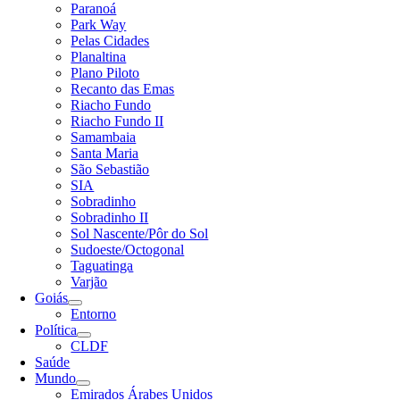
Paranoá
Park Way
Pelas Cidades
Planaltina
Plano Piloto
Recanto das Emas
Riacho Fundo
Riacho Fundo II
Samambaia
Santa Maria
São Sebastião
SIA
Sobradinho
Sobradinho II
Sol Nascente/Pôr do Sol
Sudoeste/Octogonal
Taguatinga
Varjão
Goiás
Entorno
Política
CLDF
Saúde
Mundo
Emirados Árabes Unidos