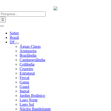
Ir
para
o
Buscar
conteúdo
resultados
para:
Alternar
Navegação
Sobre
Brasil
DF
Águas Claras
Arniqueira
Brazlândia
Candangolândia
Ceilândia
Cruzeiro
Estrutural
Fercal
Gama
Guará
Itapoã
Jardim Botânico
Lago Norte
Lago Sul
Núcleo Bandeirante