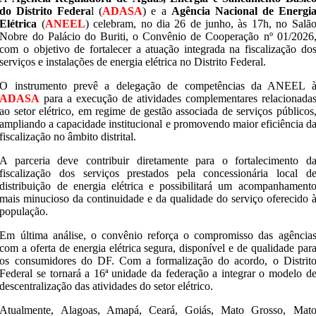
do Distrito Federa
l (
ADASA
) e a
Agência Nacional de Energi
Elétrica
(
ANEEL
) celebram, no dia 26 de junho, às 17h, no Salã
Nobre do Palácio do Buriti, o Convênio de Cooperação nº 01/2026
com o objetivo de fortalecer a atuação integrada na fiscalização do
serviços e instalações de energia elétrica no Distrito Federal.
O instrumento prevê a delegação de competências da ANEEL 
ADASA
para a execução de atividades complementares relacionada
ao setor elétrico, em regime de gestão associada de serviços públicos
ampliando a capacidade institucional e promovendo maior eficiência d
fiscalização no âmbito distrital.
A parceria deve contribuir diretamente para o fortalecimento d
fiscalização dos serviços prestados pela concessionária local d
distribuição de energia elétrica e possibilitará um acompanhament
mais minucioso da continuidade e da qualidade do serviço oferecido 
população.
Em última análise, o convênio reforça o compromisso das agência
com a oferta de energia elétrica segura, disponível e de qualidade par
os consumidores do DF. Com a formalização do acordo, o Distrit
Federal se tornará a 16ª unidade da federação a integrar o modelo d
descentralização das atividades do setor elétrico.
Atualmente, Alagoas, Amapá, Ceará, Goiás, Mato Grosso, Mat