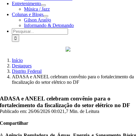
Entretenimento
Música / Jazz
Colunas e Blogs
Gilson Araújo
Informando & Detonando
Buscar
resultados
para:
Início
Destaques
Distrito Federal
ADASA e ANEEL celebram convênio para o fortalecimento da
fiscalização do setor elétrico no DF
ADASA e ANEEL celebram convênio para o
fortalecimento da fiscalização do setor elétrico no DF
Publicado em: 26/06/2026 00:02
1,7 Min. de Leitura
Compartilhar
A
Agência Reguladora de Águas, Energia e Saneamento Básic