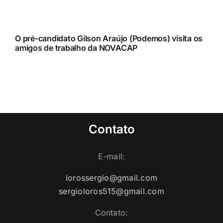
amigos de trabalho da NOVACAP
Contato
E-mail:
lorossergio@gmail.com
sergioloros515@gmail.com
Contato:
(61) 99995-9291
(61) 99956-1747
(61) 99552-1418