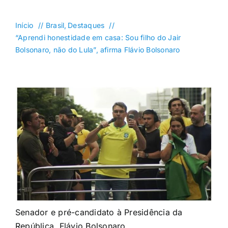
DF
Goiás
Início
Brasil
Destaques
“Aprendi honestidade em casa: Sou filho do Jair
Política
Bolsonaro, não do Lula”, afirma Flávio Bolsonaro
Saúde
Mundo
Entretenimento
Colunas e Blogs
Buscar
resultados
para:
Senador e pré-candidato à Presidência da
República, Flávio Bolsonaro.