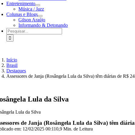
Entretenimento
Música / Jazz
Colunas e Blogs
Gilson Araújo
Informando & Detonando
Buscar
resultados
para:
Início
Brasil
Destaques
Assessores de Janja (Rosângela Lula da Silva) têm diárias de R$ 2
osângela Lula da Silva
sângela Lula da Silva
sessores de Janja (Rosângela Lula da Silva) têm diári
blicado em: 12/02/2025 00:11
0,9 Min. de Leitura