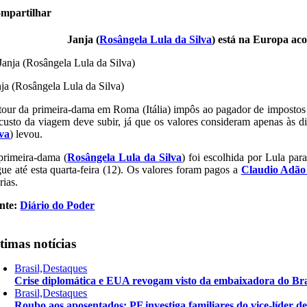
mpartilhar
Janja (
Rosângela Lula da Silva
) está na Europa ac
nja (Rosângela Lula da Silva)
tour da primeira-dama em Roma (Itália) impôs ao pagador de impostos a
custo da viagem deve subir, já que os valores consideram apenas às d
lva
) levou.
primeira-dama (
Rosângela Lula da Silva
) foi escolhida por Lula pa
gue até esta quarta-feira (12). Os valores foram pagos a
Claudio Adão
rias.
nte:
Diário do Poder
timas notícias
Brasil,Destaques
Crise diplomática e EUA revogam visto da embaixadora do Bra
Brasil,Destaques
Roubo aos aposentados: PF investiga familiares do vice-líder 