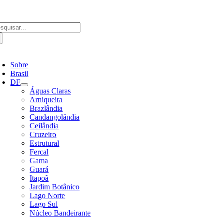
Ir
para
o
scar
conteúdo
ultados
a:
ternar
avegação
Sobre
Brasil
DF
Águas Claras
Arniqueira
Brazlândia
Candangolândia
Ceilândia
Cruzeiro
Estrutural
Fercal
Gama
Guará
Itapoã
Jardim Botânico
Lago Norte
Lago Sul
Núcleo Bandeirante