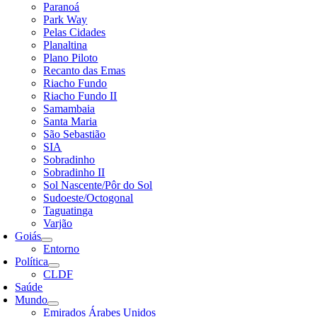
Paranoá
Park Way
Pelas Cidades
Planaltina
Plano Piloto
Recanto das Emas
Riacho Fundo
Riacho Fundo II
Samambaia
Santa Maria
São Sebastião
SIA
Sobradinho
Sobradinho II
Sol Nascente/Pôr do Sol
Sudoeste/Octogonal
Taguatinga
Varjão
Goiás
Entorno
Política
CLDF
Saúde
Mundo
Emirados Árabes Unidos