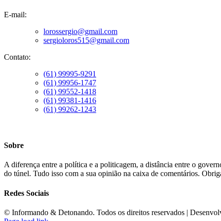
E-mail:
lorossergio@gmail.com
sergioloros515@gmail.com
Contato:
(61) 99995-9291
(61) 99956-1747
(61) 99552-1418
(61) 99381-1416
(61) 99262-1243
Sobre
A diferença entre a política e a politicagem, a distância entre o gove
do túnel. Tudo isso com a sua opinião na caixa de comentários. Obriga
Redes Sociais
©️ Informando & Detonando. Todos os direitos reservados | Desenvo