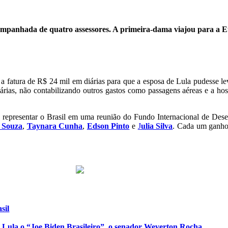
ompanhada de quatro assessores. A primeira-dama viajou para a Eu
 fatura de R$ 24 mil em diárias para que a esposa de Lula pudesse lev
iárias, não contabilizando outros gastos como passagens aéreas e a 
ra representar o Brasil em uma reunião do Fundo Internacional de De
 Souza
,
Taynara Cunha
,
Edson Pinto
e
J
ulia Silva
. Cada um ganho
sil
de Lula o “Joe Biden Brasileiro”, o senador Weverton Rocha