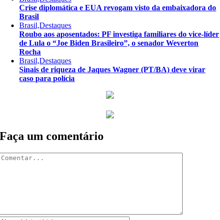
Crise diplomática e EUA revogam visto da embaixadora do
Brasil
Brasil,Destaques
Roubo aos aposentados: PF investiga familiares do vice-líder
de Lula o “Joe Biden Brasileiro”, o senador Weverton
Rocha
Brasil,Destaques
Sinais de riqueza de Jaques Wagner (PT/BA) deve virar
caso para polícia
Faça um comentário
Comentar