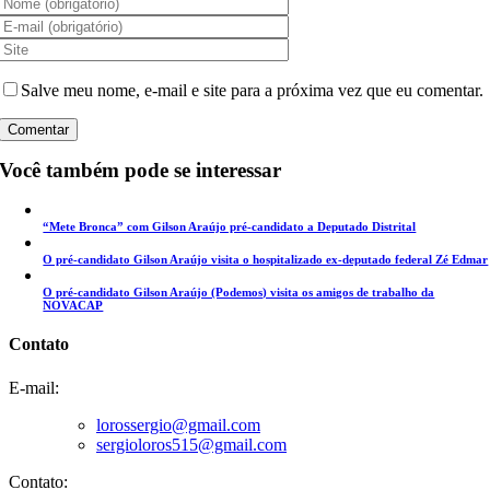
Salve meu nome, e-mail e site para a próxima vez que eu comentar.
Você também pode se interessar
“Mete Bronca” com Gilson Araújo pré-candidato a Deputado Distrital
O pré-candidato Gilson Araújo visita o hospitalizado ex-deputado federal Zé Edmar
O pré-candidato Gilson Araújo (Podemos) visita os amigos de trabalho da
NOVACAP
Contato
E-mail:
lorossergio@gmail.com
sergioloros515@gmail.com
Contato: