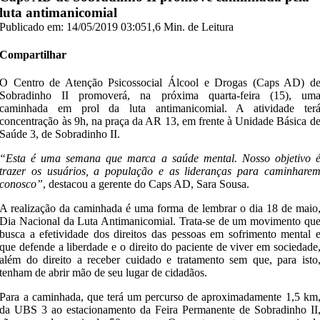
luta antimanicomial
Publicado em: 14/05/2019 03:05
1,6 Min. de Leitura
Compartilhar
O Centro de Atenção Psicossocial Álcool e Drogas (Caps AD) d
Sobradinho II promoverá, na próxima quarta-feira (15), um
caminhada em prol da luta antimanicomial. A atividade ter
concentração às 9h, na praça da AR 13, em frente à Unidade Básica d
Saúde 3, de Sobradinho II.
“Esta é uma semana que marca a saúde mental. Nosso objetivo 
trazer os usuários, a população e as lideranças para caminhare
conosco”
, destacou a gerente do Caps AD, Sara Sousa.
A realização da caminhada é uma forma de lembrar o dia 18 de maio
Dia Nacional da Luta Antimanicomial. Trata-se de um movimento qu
busca a efetividade dos direitos das pessoas em sofrimento mental 
que defende a liberdade e o direito do paciente de viver em sociedade
além do direito a receber cuidado e tratamento sem que, para isto
tenham de abrir mão de seu lugar de cidadãos.
Para a caminhada, que terá um percurso de aproximadamente 1,5 km
da UBS 3 ao estacionamento da Feira Permanente de Sobradinho II