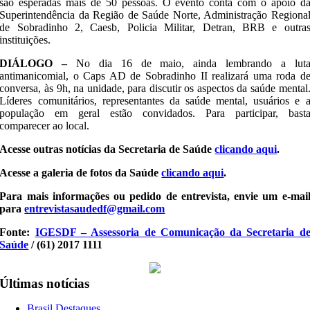
são esperadas mais de 50 pessoas. O evento conta com o apoio d
Superintendência da Região de Saúde Norte, Administração Regiona
de Sobradinho 2, Caesb, Policia Militar, Detran, BRB e outra
instituições.
DIÁLOGO –
No dia 16 de maio, ainda lembrando a lut
antimanicomial, o Caps AD de Sobradinho II realizará uma roda d
conversa, às 9h, na unidade, para discutir os aspectos da saúde mental
Líderes comunitários, representantes da saúde mental, usuários e 
população em geral estão convidados. Para participar, bast
comparecer ao local.
Acesse outras notícias da Secretaria de Saúde
clicando aqui
.
Acesse a galeria de fotos da Saúde
clicando aqui
.
Para mais informações ou pedido de entrevista, envie um e-mai
para
entrevistasaudedf@gmail.com
Fonte:
IGESDF – Assessoria de Comunicação da Secretaria d
Saúde
/ (61) 2017 1111
Últimas notícias
Brasil,Destaques