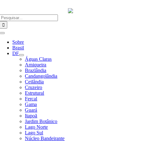
Ir
para
o
Buscar
conteúdo
resultados
para:
Alternar
Navegação
Sobre
Brasil
DF
Águas Claras
Arniqueira
Brazlândia
Candangolândia
Ceilândia
Cruzeiro
Estrutural
Fercal
Gama
Guará
Itapoã
Jardim Botânico
Lago Norte
Lago Sul
Núcleo Bandeirante