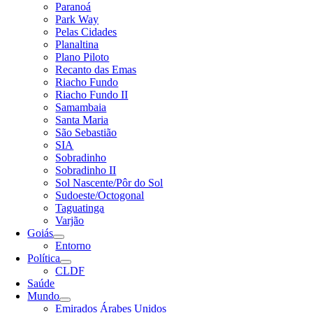
Paranoá
Park Way
Pelas Cidades
Planaltina
Plano Piloto
Recanto das Emas
Riacho Fundo
Riacho Fundo II
Samambaia
Santa Maria
São Sebastião
SIA
Sobradinho
Sobradinho II
Sol Nascente/Pôr do Sol
Sudoeste/Octogonal
Taguatinga
Varjão
Goiás
Entorno
Política
CLDF
Saúde
Mundo
Emirados Árabes Unidos