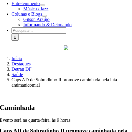
Entretenimento
Música / Jazz
Colunas e Blogs
Gilson Araújo
Informando & Detonando
Buscar
resultados
para:
Início
Destaques
Detran DF
Saúde
Caps AD de Sobradinho II promove caminhada pela luta
antimanicomial
Caminhada
Evento será na quarta-feira, às 9 horas
Caps AD de Sobradinho II promove caminhada pela