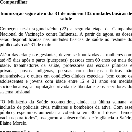
Compartilhar
Imunização segue até o dia 31 de maio em 132 unidades básicas de
saúde
Começou nesta segunda-feira (22) a segunda etapa da Campanh
Nacional de Vacinação contra Influenza. A partir de agora, as dose
serão disponibilizadas nas unidades básicas de saúde ao restante d
público-alvo até 31 de maio.
Além das crianças e gestantes, devem se imunizadas as mulheres co
até 45 dias após o parto (puérperas), pessoas com 60 anos ou mais d
idade, trabalhadores da saúde, professores das escolas públicas 
privadas, povos indígenas, pessoas com doenças crônicas nã
transmissíveis e outras em condições clínicas especiais, bem como o
adolescentes e jovens com idade entre 12 e 21 anos em medid
socioeducativa, a população privada de liberdade e os servidores d
sistema prisional.
“O Ministério da Saúde recomendou, ainda, na última semana, 
inclusão de policiais civis, militares e bombeiros da ativa. Com ess
público, esperamos aumentar a cobertura em 30 mil doses. Temo
vacinas para todos”, assegurou a subsecretária de Vigilância à Saúde
Elaine Morelo.