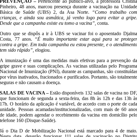
PREVENÇÃO –
Pertencente ao público-alvo, a professora Cristin
Pinheiro, 48 anos, marcou presença durante a vacinação na Unidad
Básica de Saúde (UBS) 2, da Asa Norte.
“Como trabalho co
crianças, e ainda sou asmática, já venho logo para evitar a gripe
Desde que a campanha existe eu tomo a vacina”,
conta.
Outro que se dispôs a ir à UBS se vacinar foi o aposentado Djalm
Costa, 77 anos.
“É muito importante estar aqui para se protege
contra a gripe. Em toda campanha eu estou presente, e o atendiment
tem sido rápido”,
elogiou.
A imunização é uma das medidas mais efetivas para a prevenção d
gripe grave e suas complicações. As vacinas utilizadas pelo Program
Nacional de Imunização (PNI), durante as campanhas, são constituída
por vírus inativados, fracionados e purificados. Portanto, são totalment
seguras e não causam a doença.
SALAS DE VACINA –
Estão disponíveis 132 salas de vacina no DF
que funcionam de segunda a sexta-feira, das 8h às 12h e das 13h à
17h. O horário da aplicação é variável, de acordo com o porte de cad
unidade. Pessoas acamadas/institucionalizadas, com mais de 60 ano
de idade, podem agendar o recebimento da vacina em domicílio pel
telefone 160 (Disque-Saúde).
Já o Dia D de Mobilização Nacional está marcado para 4 de maio
Nesta data, deverão funcionar 111 salas de vacinação no Distrit