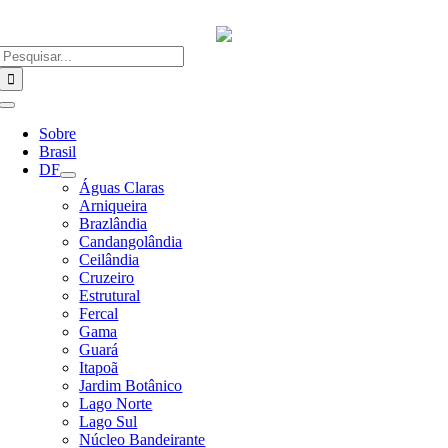
Ir
para
o
Buscar
conteúdo
resultados
para:
Alternar
Navegação
Sobre
Brasil
DF
Águas Claras
Arniqueira
Brazlândia
Candangolândia
Ceilândia
Cruzeiro
Estrutural
Fercal
Gama
Guará
Itapoã
Jardim Botânico
Lago Norte
Lago Sul
Núcleo Bandeirante