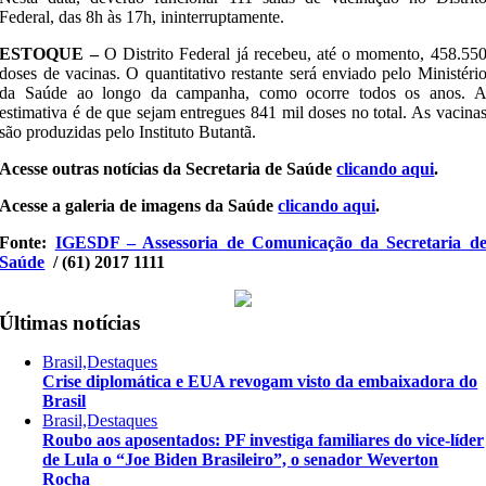
Federal, das 8h às 17h, ininterruptamente.
ESTOQUE –
O Distrito Federal já recebeu, até o momento, 458.55
doses de vacinas. O quantitativo restante será enviado pelo Ministéri
da Saúde ao longo da campanha, como ocorre todos os anos. 
estimativa é de que sejam entregues 841 mil doses no total. As vacina
são produzidas pelo Instituto Butantã.
Acesse outras notícias da Secretaria de Saúde
clicando aqui
.
A​cesse a​ galeria de imagens da Saúde​
clicando aqui
.
Fonte:
IGESDF – Assessoria de Comunicação da Secretaria d
Saúde
/ (61) 2017 1111
Últimas notícias
Brasil,Destaques
Crise diplomática e EUA revogam visto da embaixadora do
Brasil
Brasil,Destaques
Roubo aos aposentados: PF investiga familiares do vice-líder
de Lula o “Joe Biden Brasileiro”, o senador Weverton
Rocha