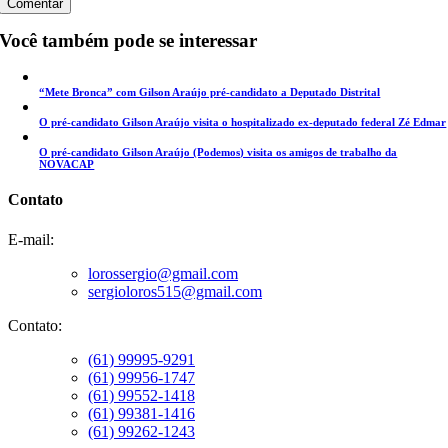
Você também pode se interessar
“Mete Bronca” com Gilson Araújo pré-candidato a Deputado Distrital
O pré-candidato Gilson Araújo visita o hospitalizado ex-deputado federal Zé Edmar
O pré-candidato Gilson Araújo (Podemos) visita os amigos de trabalho da
NOVACAP
Contato
E-mail:
lorossergio@gmail.com
sergioloros515@gmail.com
Contato:
(61) 99995-9291
(61) 99956-1747
(61) 99552-1418
(61) 99381-1416
(61) 99262-1243