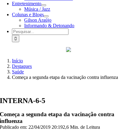
Entretenimento
Música / Jazz
Colunas e Blogs
Gilson Araújo
Informando & Detonando
Buscar
resultados
para:
Início
Destaques
Saúde
Começa a segunda etapa da vacinação contra influenza
INTERNA-6-5
Começa a segunda etapa da vacinação contra
influenza
Publicado em: 22/04/2019 20:19
2,6 Min. de Leitura