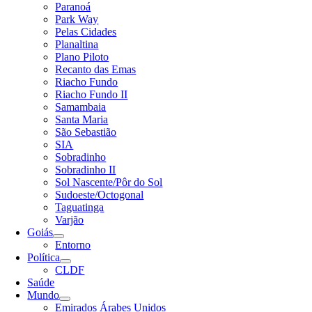
Paranoá
Park Way
Pelas Cidades
Planaltina
Plano Piloto
Recanto das Emas
Riacho Fundo
Riacho Fundo II
Samambaia
Santa Maria
São Sebastião
SIA
Sobradinho
Sobradinho II
Sol Nascente/Pôr do Sol
Sudoeste/Octogonal
Taguatinga
Varjão
Goiás
Entorno
Política
CLDF
Saúde
Mundo
Emirados Árabes Unidos