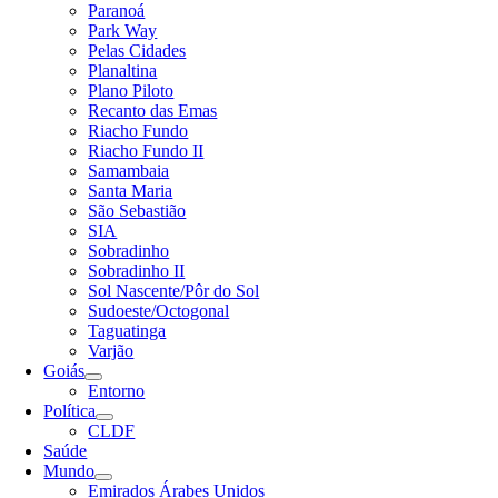
Paranoá
Park Way
Pelas Cidades
Planaltina
Plano Piloto
Recanto das Emas
Riacho Fundo
Riacho Fundo II
Samambaia
Santa Maria
São Sebastião
SIA
Sobradinho
Sobradinho II
Sol Nascente/Pôr do Sol
Sudoeste/Octogonal
Taguatinga
Varjão
Goiás
Entorno
Política
CLDF
Saúde
Mundo
Emirados Árabes Unidos