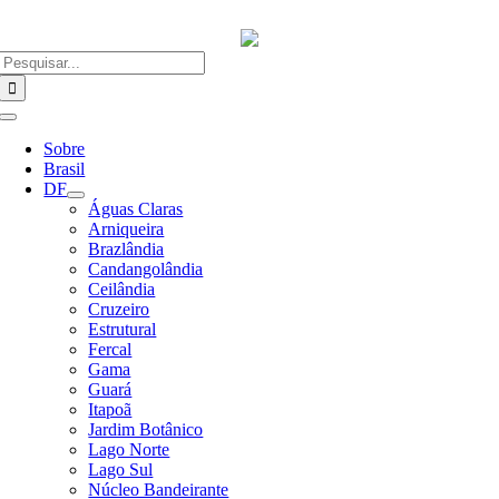
Ir
para
o
Buscar
conteúdo
resultados
para:
Alternar
Navegação
Sobre
Brasil
DF
Águas Claras
Arniqueira
Brazlândia
Candangolândia
Ceilândia
Cruzeiro
Estrutural
Fercal
Gama
Guará
Itapoã
Jardim Botânico
Lago Norte
Lago Sul
Núcleo Bandeirante