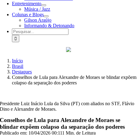
Entretenimento
Música / Jazz
Colunas e Blogs
Gilson Araújo
Informando & Detonando
Buscar
resultados
para:
Início
Brasil
Destaques
Conselhos de Lula para Alexandre de Moraes se blindar expõem
colapso da separação dos poderes
Presidente Luiz Inácio Lula da Silva (PT) com aliados no STF, Flávio
Dino e Alexandre de Moraes.
Conselhos de Lula para Alexandre de Moraes se
blindar expõem colapso da separação dos poderes
Publicado em: 10/04/2026 00:11
1 Min. de Leitura