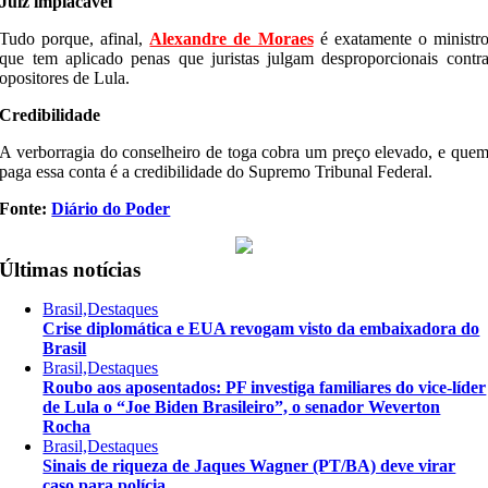
Juiz implacável
Tudo porque, afinal,
Alexandre de Moraes
é exatamente o ministr
que tem aplicado penas que juristas julgam desproporcionais contr
opositores de Lula.
Credibilidade
A verborragia do conselheiro de toga cobra um preço elevado, e que
paga essa conta é a credibilidade do Supremo Tribunal Federal.
Fonte:
Diário do Poder
Últimas notícias
Brasil,Destaques
Crise diplomática e EUA revogam visto da embaixadora do
Brasil
Brasil,Destaques
Roubo aos aposentados: PF investiga familiares do vice-líder
de Lula o “Joe Biden Brasileiro”, o senador Weverton
Rocha
Brasil,Destaques
Sinais de riqueza de Jaques Wagner (PT/BA) deve virar
caso para polícia