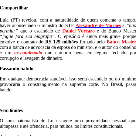
Compartilhar
Lula (PT) revelou, com a naturalidade de quem comenta o tempo
haver aconselhado o ministro do STF
Alexandre de Moraes
a
“nã
permitir”
que o escândalo de
Daniel Vorcaro
e do Banco Maste
“jogue fora sua biografia”.
O episódio é ainda mais grave porqu
envolve o contrato de
R$ 129 milhões
firmado pelo
Banco Maste
com a banca de advocacia da esposa do ministro, e o autor do conselh
é um
ex-condenado
que cumpriu pena em regime fechado po
corrupção e lavagem de dinheiro.
Passando batido
Em qualquer democracia saudável, isso seria escândalo ou no mínim
provocaria o constrangimento na suprema corte. No Brasil, pass
batido.
Sem limites
O tom paternalista de Lula sugere uma proximidade pessoal qu
ultrapassa e até ofenderia, para muitos, os limites constitucionais.