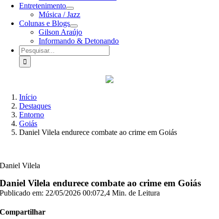
Entretenimento
Música / Jazz
Colunas e Blogs
Gilson Araújo
Informando & Detonando
Buscar
resultados
para:
Início
Destaques
Entorno
Goiás
Daniel Vilela endurece combate ao crime em Goiás
Daniel Vilela
Daniel Vilela endurece combate ao crime em Goiás
Publicado em: 22/05/2026 00:07
2,4 Min. de Leitura
Compartilhar