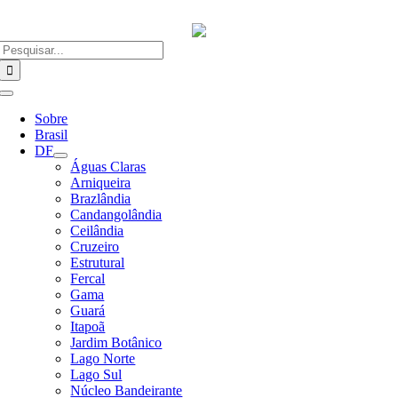
Ir
para
o
Buscar
conteúdo
resultados
para:
Alternar
Navegação
Sobre
Brasil
DF
Águas Claras
Arniqueira
Brazlândia
Candangolândia
Ceilândia
Cruzeiro
Estrutural
Fercal
Gama
Guará
Itapoã
Jardim Botânico
Lago Norte
Lago Sul
Núcleo Bandeirante