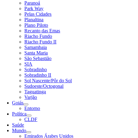
Paranoá
Park Way
Pelas Cidades
Planaltina
Plano Piloto
Recanto das Emas
Riacho Fundo
Riacho Fundo II
Samambaia
Santa Maria
São Sebastião
SIA
Sobradinho
Sobradinho II
Sol Nascente/Pôr do Sol
Sudoeste/Octogonal
Taguatinga
Varjão
Goiás
Entorno
Política
CLDF
Saúde
Mundo
Emirados Árabes Unidos