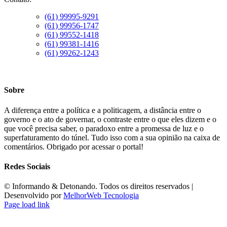
(61) 99995-9291
(61) 99956-1747
(61) 99552-1418
(61) 99381-1416
(61) 99262-1243
Sobre
A diferença entre a política e a politicagem, a distância entre o
governo e o ato de governar, o contraste entre o que eles dizem e o
que você precisa saber, o paradoxo entre a promessa de luz e o
superfaturamento do túnel. Tudo isso com a sua opinião na caixa de
comentários. Obrigado por acessar o portal!
Redes Sociais
©️ Informando & Detonando. Todos os direitos reservados |
Desenvolvido por
MelhorWeb Tecnologia
Page load link
Ir
ao