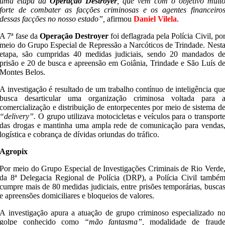
uma etapa da
Operação Destroyer
, que vem com o objetivo muit
forte de combater as facções criminosas e os agentes financeiro
dessas facções no nosso estado”,
afirmou
Daniel Vilela
.
A 7ª fase da
Operação Destroyer
foi deflagrada pela Polícia Civil, po
meio do Grupo Especial de Repressão a Narcóticos de Trindade. Nest
etapa, são cumpridas 40 medidas judiciais, sendo 20 mandados d
prisão e 20 de busca e apreensão em Goiânia, Trindade e São Luís d
Montes Belos.
A investigação é resultado de um trabalho contínuo de inteligência qu
busca desarticular uma organização criminosa voltada para 
comercialização e distribuição de entorpecentes por meio de sistema d
“delivery”.
O grupo utilizava motocicletas e veículos para o transport
das drogas e mantinha uma ampla rede de comunicação para vendas
logística e cobrança de dívidas oriundas do tráfico.
Agropix
Por meio do Grupo Especial de Investigações Criminais de Rio Verde
da 8ª Delegacia Regional de Polícia (DRP), a Polícia Civil també
cumpre mais de 80 medidas judiciais, entre prisões temporárias, busca
e apreensões domiciliares e bloqueios de valores.
A investigação apura a atuação de grupo criminoso especializado n
golpe conhecido como
“mão fantasma”,
modalidade de fraud