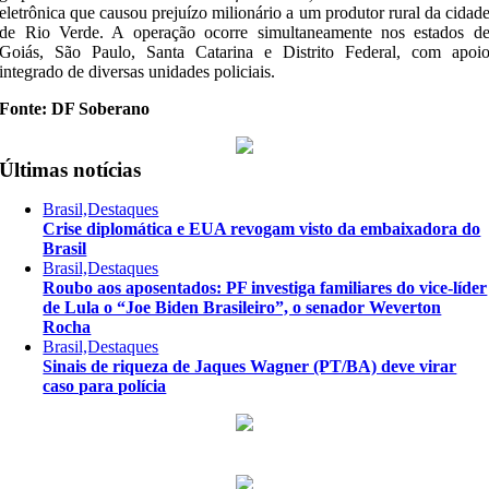
eletrônica que causou prejuízo milionário a um produtor rural da cidad
de Rio Verde. A operação ocorre simultaneamente nos estados d
Goiás, São Paulo, Santa Catarina e Distrito Federal, com apoi
integrado de diversas unidades policiais.
Fonte: DF Soberano
Últimas notícias
Brasil,Destaques
Crise diplomática e EUA revogam visto da embaixadora do
Brasil
Brasil,Destaques
Roubo aos aposentados: PF investiga familiares do vice-líder
de Lula o “Joe Biden Brasileiro”, o senador Weverton
Rocha
Brasil,Destaques
Sinais de riqueza de Jaques Wagner (PT/BA) deve virar
caso para polícia