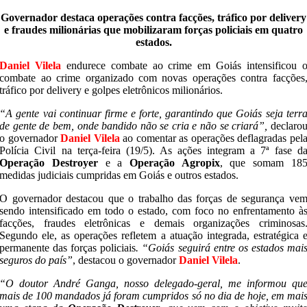
Governador destaca operações contra facções, tráfico por delivery
e fraudes milionárias que mobilizaram forças policiais em quatro
estados.
Daniel Vilela
endurece combate ao crime em Goiás intensificou 
combate ao crime organizado com novas operações contra facções
tráfico por delivery e golpes eletrônicos milionários.
“A gente vai continuar firme e forte, garantindo que Goiás seja terr
de gente de bem, onde bandido não se cria e não se criará”,
declaro
o governador
Daniel Vilela
ao comentar as operações deflagradas pel
Polícia Civil na terça-feira (19/5). As ações integram a 7ª fase d
Operação Destroyer
e a
Operação Agropix
, que somam 18
medidas judiciais cumpridas em Goiás e outros estados.
O governador destacou que o trabalho das forças de segurança ve
sendo intensificado em todo o estado, com foco no enfrentamento à
facções, fraudes eletrônicas e demais organizações criminosas
Segundo ele, as operações refletem a atuação integrada, estratégica 
permanente das forças policiais
. “Goiás seguirá entre os estados mai
seguros do país”
, destacou o governador
Daniel Vilela
.
“O doutor André Ganga, nosso delegado-geral, me informou qu
mais de 100 mandados já foram cumpridos só no dia de hoje, em mai