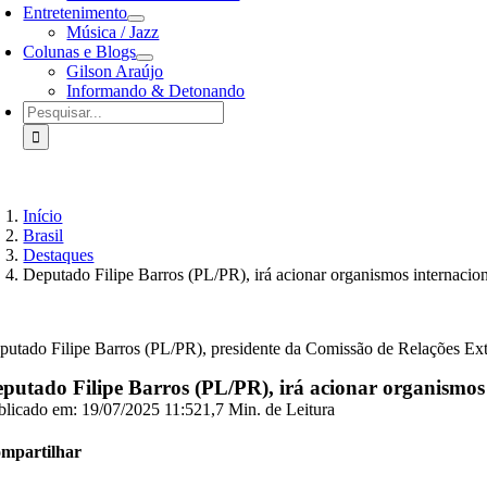
Entretenimento
Música / Jazz
Colunas e Blogs
Gilson Araújo
Informando & Detonando
Buscar
resultados
para:
Início
Brasil
Destaques
Deputado Filipe Barros (PL/PR), irá acionar organismos internacio
putado Filipe Barros (PL/PR), presidente da Comissão de Relações Ext
putado Filipe Barros (PL/PR), irá acionar organismos 
blicado em: 19/07/2025 11:52
1,7 Min. de Leitura
mpartilhar