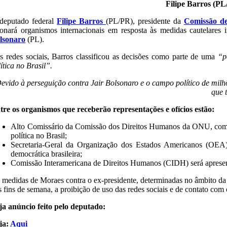
Filipe Barros (P
deputado federal
Filipe Barros
(PL/PR), presidente da
Comissão de
ionará organismos internacionais em resposta às medidas cautelares
lsonaro
(PL).
s redes sociais, Barros classificou as decisões como parte de uma
“p
ítica no Brasil”.
evido à perseguição contra Jair Bolsonaro e o campo político de milh
que 
tre os organismos que receberão representações e ofícios estão:
Alto Comissário da Comissão dos Direitos Humanos da ONU, comand
política no Brasil;
Secretaria-Geral da Organização dos Estados Americanos (OEA)
democrática brasileira;
Comissão Interamericana de Direitos Humanos (CIDH) será apresenta
 medidas de Moraes contra o ex-presidente, determinadas no âmbito d
s fins de semana, a proibição de uso das redes sociais e de contato com 
ja anúncio feito pelo deputado:
ja:
Aqui