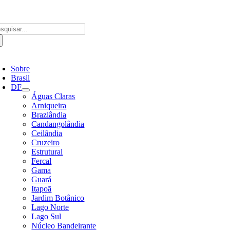
Ir
para
o
scar
conteúdo
ultados
a:
ternar
avegação
Sobre
Brasil
DF
Águas Claras
Arniqueira
Brazlândia
Candangolândia
Ceilândia
Cruzeiro
Estrutural
Fercal
Gama
Guará
Itapoã
Jardim Botânico
Lago Norte
Lago Sul
Núcleo Bandeirante