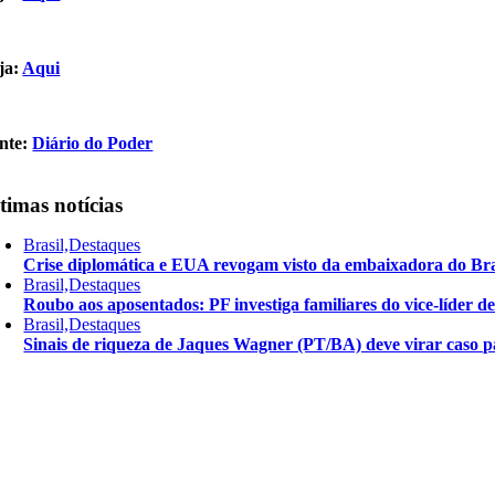
ja:
Aqui
nte:
Diário do Poder
timas notícias
Brasil,Destaques
Crise diplomática e EUA revogam visto da embaixadora do Bra
Brasil,Destaques
Roubo aos aposentados: PF investiga familiares do vice-líder 
Brasil,Destaques
Sinais de riqueza de Jaques Wagner (PT/BA) deve virar caso pa