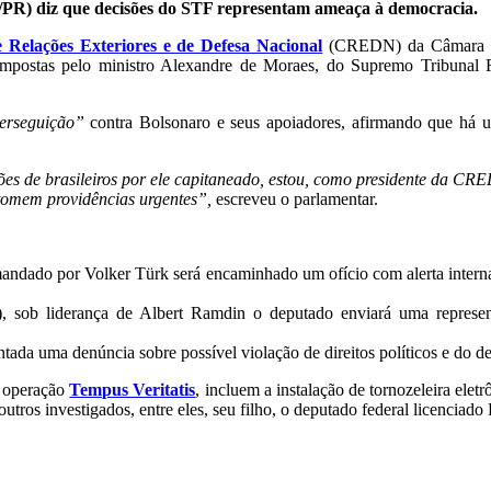
L/PR) diz que decisões do STF representam ameaça à democracia.
 Relações Exteriores e de Defesa Nacional
(CREDN) da Câmara dos
 impostas pelo ministro Alexandre de Moraes, do Supremo Tribunal 
erseguição”
contra Bolsonaro e seus apoiadores, afirmando que há 
ões de brasileiros por ele capitaneado, estou, como presidente da CR
tomem providências urgentes”,
escreveu o parlamentar.
ado por Volker Türk será encaminhado um ofício com alerta internacio
, sob liderança de Albert Ramdin o deputado enviará uma represen
da uma denúncia sobre possível violação de direitos políticos e do de
a operação
Tempus Veritatis
, incluem a instalação de tornozeleira elet
outros investigados, entre eles, seu filho, o deputado federal licenciad