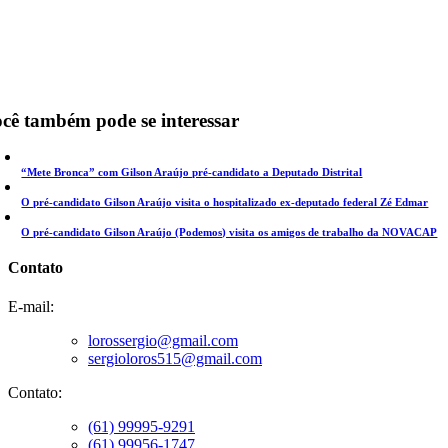
cê também pode se interessar
“Mete Bronca” com Gilson Araújo pré-candidato a Deputado Distrital
O pré-candidato Gilson Araújo visita o hospitalizado ex-deputado federal Zé Edmar
O pré-candidato Gilson Araújo (Podemos) visita os amigos de trabalho da NOVACAP
Contato
E-mail:
lorossergio@gmail.com
sergioloros515@gmail.com
Contato:
(61) 99995-9291
(61) 99956-1747