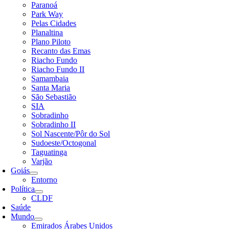
Paranoá
Park Way
Pelas Cidades
Planaltina
Plano Piloto
Recanto das Emas
Riacho Fundo
Riacho Fundo II
Samambaia
Santa Maria
São Sebastião
SIA
Sobradinho
Sobradinho II
Sol Nascente/Pôr do Sol
Sudoeste/Octogonal
Taguatinga
Varjão
Goiás
Entorno
Política
CLDF
Saúde
Mundo
Emirados Árabes Unidos