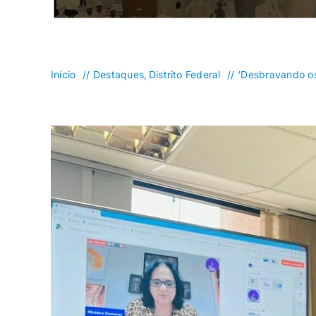
Planaltina
Plano Piloto
Início
Destaques
Distrito Federal
‘Desbravando os 
Santa Maria
São Sebastião
Sudoeste/Octogonal
Taguatinga