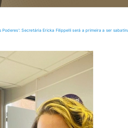
Recanto das
Riacho Fundo
Emas
Poderes’: Secretária Ericka Filippelli será a primeira a ser sabatin
SIA
Sobradinho
Varjão