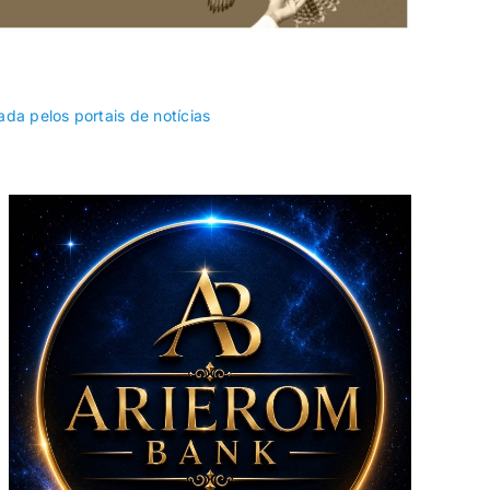
Riacho Fundo II
Samambaia
ada pelos portais de notícias
Sobradinho II
Sol Nascente/Pôr
do Sol