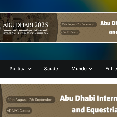
Política
Saúde
Mundo
Entr
Brazlândia
Candangolândia
Gama
Guará
Núcleo
Paranoá
Bandeirante