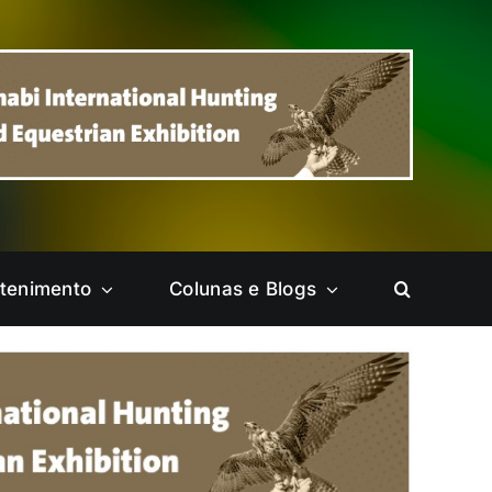
etenimento
Colunas e Blogs
Ceilândia
Cruzeiro
Itapoã
Jardim Botânico
Park Way
Pelas Cidades