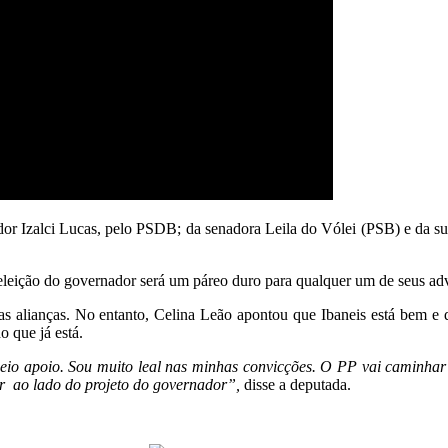
or Izalci Lucas, pelo PSDB; da senadora Leila do Vólei (PSB) e da su
eleição do governador será um páreo duro para qualquer um de seus adve
as alianças. No entanto, Celina Leão apontou que Ibaneis está bem e 
o que já está.
 meio apoio. Sou muito leal nas minhas convicções. O PP vai caminha
ar ao lado do projeto do governador”,
disse a deputada.