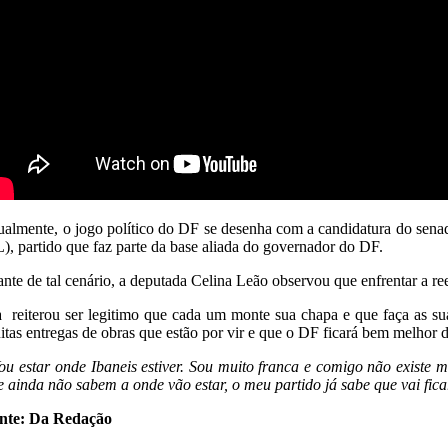
ualmente, o jogo político do DF se desenha com a candidatura do senad
L), partido que faz parte da base aliada do governador do DF.
ante de tal cenário, a deputada Celina Leão observou que enfrentar a re
a reiterou ser legitimo que cada um monte sua chapa e que faça as su
itas entregas de obras que estão por vir e que o DF ficará bem melhor d
ou estar onde Ibaneis estiver. Sou muito franca e comigo não existe
e ainda não sabem a onde vão estar, o meu partido já sabe que vai fic
nte: Da Redação