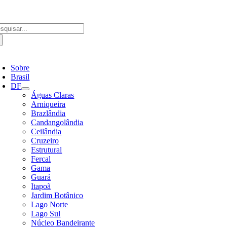
Ir
para
o
scar
conteúdo
ultados
a:
ternar
avegação
Sobre
Brasil
DF
Águas Claras
Arniqueira
Brazlândia
Candangolândia
Ceilândia
Cruzeiro
Estrutural
Fercal
Gama
Guará
Itapoã
Jardim Botânico
Lago Norte
Lago Sul
Núcleo Bandeirante