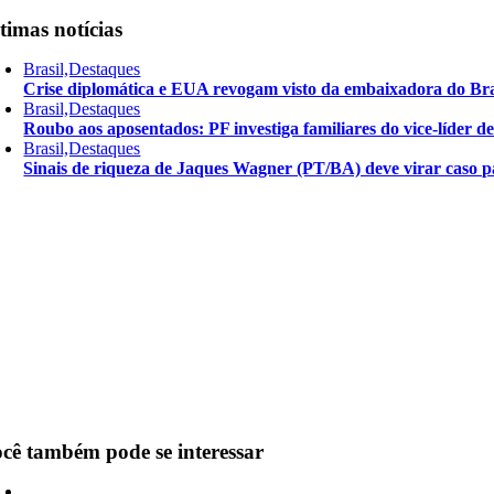
timas notícias
Brasil,Destaques
Crise diplomática e EUA revogam visto da embaixadora do Bra
Brasil,Destaques
Roubo aos aposentados: PF investiga familiares do vice-líder 
Brasil,Destaques
Sinais de riqueza de Jaques Wagner (PT/BA) deve virar caso pa
cê também pode se interessar