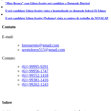
“Mete Bronca” com Gilson Araújo pré-candidato a Deputado Distrital
O pré-candidato Gilson Araújo visita o hospitalizado ex-deputado federal Zé Edmar
O pré-candidato Gilson Araújo (Podemos) visita os amigos de trabalho da NOVACAP
Contato
E-mail:
lorossergio@gmail.com
sergioloros515@gmail.com
Contato:
(61) 99995-9291
(61) 99956-1747
(61) 99552-1418
(61) 99381-1416
(61) 99262-1243
Sobre