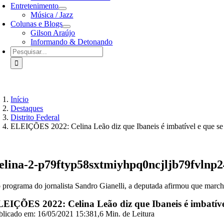
Entretenimento
Música / Jazz
Colunas e Blogs
Gilson Araújo
Informando & Detonando
Buscar
resultados
para:
Início
Destaques
Distrito Federal
ELEIÇÕES 2022: Celina Leão diz que Ibaneis é imbatível e que se 
elina-2-p79ftyp58sxtmiyhpq0ncjljb79fvlnp
 programa do jornalista Sandro Gianelli, a deputada afirmou que march
EIÇÕES 2022: Celina Leão diz que Ibaneis é imbatível 
blicado em: 16/05/2021 15:38
1,6 Min. de Leitura