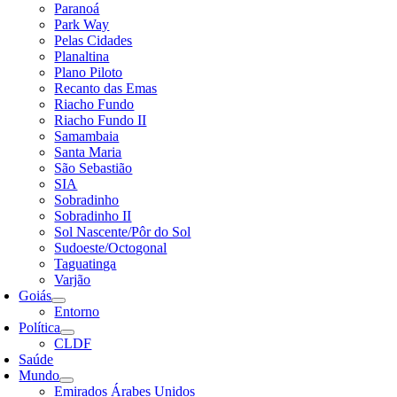
Paranoá
Park Way
Pelas Cidades
Planaltina
Plano Piloto
Recanto das Emas
Riacho Fundo
Riacho Fundo II
Samambaia
Santa Maria
São Sebastião
SIA
Sobradinho
Sobradinho II
Sol Nascente/Pôr do Sol
Sudoeste/Octogonal
Taguatinga
Varjão
Goiás
Entorno
Política
CLDF
Saúde
Mundo
Emirados Árabes Unidos