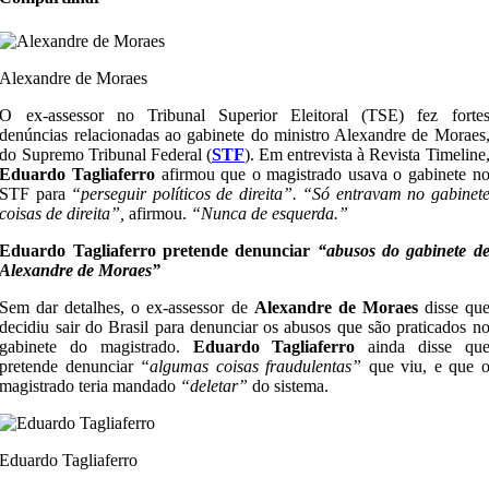
Alexandre de Moraes
O ex-assessor no Tribunal Superior Eleitoral (TSE) fez forte
denúncias relacionadas ao gabinete do ministro Alexandre de Moraes
do Supremo Tribunal Federal (
STF
). Em entrevista à Revista Timeline
Eduardo Tagliaferro
afirmou que o magistrado usava o gabinete n
STF para
“perseguir políticos de direita”.
“Só entravam no gabinet
coisas de direita”,
afirmou.
“Nunca de esquerda.”
Eduardo Tagliaferro pretende denunciar
“abusos do gabinete d
Alexandre de Moraes”
Sem dar detalhes, o ex-assessor de
Alexandre de Moraes
disse qu
decidiu sair do Brasil para denunciar os abusos que são praticados n
gabinete do magistrado.
Eduardo Tagliaferro
ainda disse qu
pretende denunciar
“algumas coisas fraudulentas”
que viu, e que 
magistrado teria mandado
“deletar”
do sistema.
Eduardo Tagliaferro