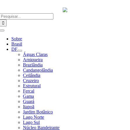
Ir
para
o
Buscar
conteúdo
resultados
para:
Alternar
Navegação
Sobre
Brasil
DF
Águas Claras
Arniqueira
Brazlândia
Candangolândia
Ceilândia
Cruzeiro
Estrutural
Fercal
Gama
Guará
Itapoã
Jardim Botânico
Lago Norte
Lago Sul
Núcleo Bandeirante