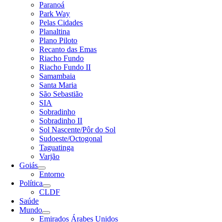
Paranoá
Park Way
Pelas Cidades
Planaltina
Plano Piloto
Recanto das Emas
Riacho Fundo
Riacho Fundo II
Samambaia
Santa Maria
São Sebastião
SIA
Sobradinho
Sobradinho II
Sol Nascente/Pôr do Sol
Sudoeste/Octogonal
Taguatinga
Varjão
Goiás
Entorno
Política
CLDF
Saúde
Mundo
Emirados Árabes Unidos