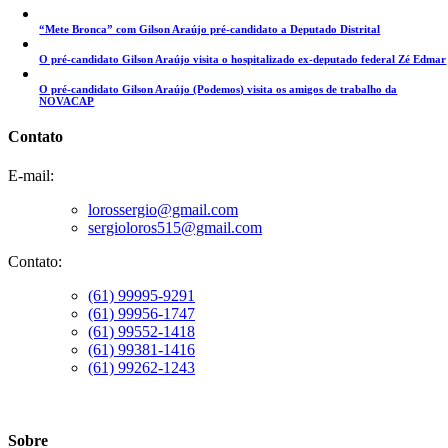
“Mete Bronca” com Gilson Araújo pré-candidato a Deputado Distrital
O pré-candidato Gilson Araújo visita o hospitalizado ex-deputado federal Zé Edmar
O pré-candidato Gilson Araújo (Podemos) visita os amigos de trabalho da
NOVACAP
Contato
E-mail:
lorossergio@gmail.com
sergioloros515@gmail.com
Contato:
(61) 99995-9291
(61) 99956-1747
(61) 99552-1418
(61) 99381-1416
(61) 99262-1243
Sobre