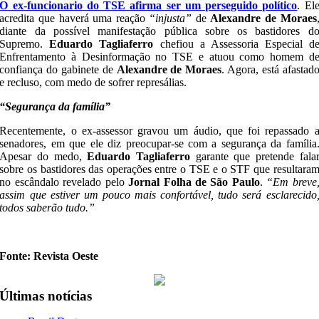
O ex-funcionario do TSE afirma ser um perseguido político
. El
acredita que haverá uma reação
“injusta”
de
Alexandre de Moraes
diante da possível manifestação pública sobre os bastidores d
Supremo.
Eduardo Tagliaferro
chefiou a Assessoria Especial d
Enfrentamento à Desinformação no TSE e atuou como homem d
confiança do gabinete de
Alexandre de Moraes
. Agora, está afastad
e recluso, com medo de sofrer represálias.
“Segurança da família”
Recentemente, o ex-assessor gravou um áudio, que foi repassado 
senadores, em que ele diz preocupar-se com a segurança da família
Apesar do medo,
Eduardo Tagliaferro
garante que pretende fala
sobre os bastidores das operações entre o TSE e o STF que resultara
no escândalo revelado pelo
Jornal Folha de São Paulo
.
“Em breve
assim que estiver um pouco mais confortável, tudo será esclarecido
todos saberão tudo.”
Fonte: Revista Oeste
Últimas notícias