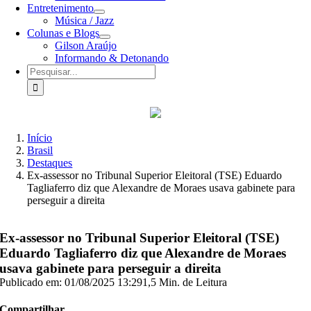
Entretenimento
Música / Jazz
Colunas e Blogs
Gilson Araújo
Informando & Detonando
Buscar
resultados
para:
Início
Brasil
Destaques
Ex-assessor no Tribunal Superior Eleitoral (TSE) Eduardo
Tagliaferro diz que Alexandre de Moraes usava gabinete para
perseguir a direita
Ex-assessor no Tribunal Superior Eleitoral (TSE)
Eduardo Tagliaferro diz que Alexandre de Moraes
usava gabinete para perseguir a direita
Publicado em: 01/08/2025 13:29
1,5 Min. de Leitura
Compartilhar